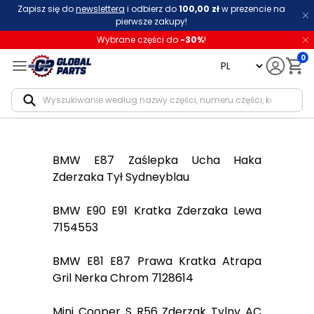
Zapisz się do
newslettera
i odbierz do
100,00 zł
w prezencie na
pierwsze zakupy!
Wybrane części do
-
30
%
!
0
language
Notif
BMW E87 Zaślepka Ucha Haka
Zderzaka Tył Sydneyblau
BMW E90 E91 Kratka Zderzaka Lewa
7154553
BMW E81 E87 Prawa Kratka Atrapa
Gril Nerka Chrom 7128614
Mini Cooper S R56 Zderzak Tylny AC