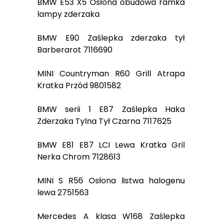
BMW E53 X5 Osłona obudowa ramka
lampy zderzaka
BMW E90 Zaślepka zderzaka tył
Barberarot 7116690
MINI Countryman R60 Grill Atrapa
Kratka Przód 9801582
BMW serii 1 E87 Zaślepka Haka
Zderzaka Tylna Tył Czarna 7117625
BMW E81 E87 LCI Lewa Kratka Gril
Nerka Chrom 7128613
MINI S R56 Osłona listwa halogenu
lewa 2751563
Mercedes A klasa W168 Zaślepka