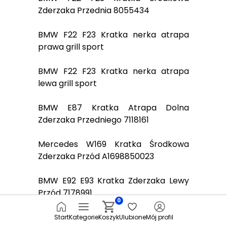
Zderzaka Przednia 8055434
BMW F22 F23 Kratka nerka atrapa
prawa grill sport
BMW F22 F23 Kratka nerka atrapa
lewa grill sport
BMW E87 Kratka Atrapa Dolna
Zderzaka Przedniego 7118161
Mercedes W169 Kratka Środkowa
Zderzaka Przód A1698850023
BMW E92 E93 Kratka Zderzaka Lewy
Przód 7178991
0
BMW X5 E53 Grill Kratka Wlot Maski
Start
Kategorie
Koszyk
Ulubione
Mój profil