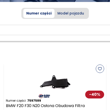
Numer części
Model pojazdu
-
40
%
Numer części:
7597589
BMW F20 F30 N20 Osłona Obudowa Filtra