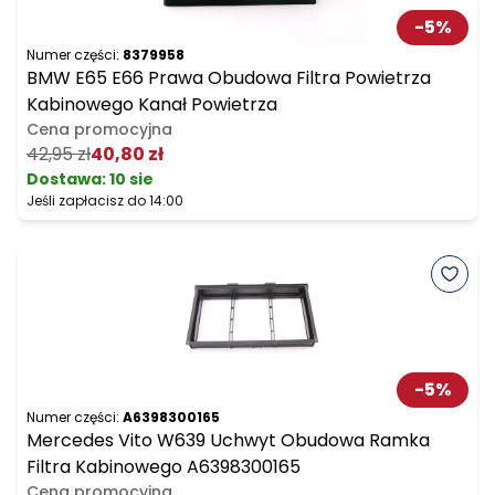
-
5
%
Numer części:
8379958
BMW E65 E66 Prawa Obudowa Filtra Powietrza
Kabinowego Kanał Powietrza
Cena promocyjna
42,95 zł
40,80 zł
Dostawa:
10 sie
Jeśli zapłacisz do 14:00
-
5
%
Numer części:
A6398300165
Mercedes Vito W639 Uchwyt Obudowa Ramka
Filtra Kabinowego A6398300165
Cena promocyjna