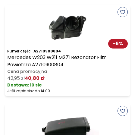
-
5
%
Numer części:
A2710900804
Mercedes W203 W211 M271 Rezonator Filtr
Powietrza A2710900804
Cena promocyjna
42,95 zł
40,80 zł
Dostawa:
10 sie
Jeśli zapłacisz do 14:00