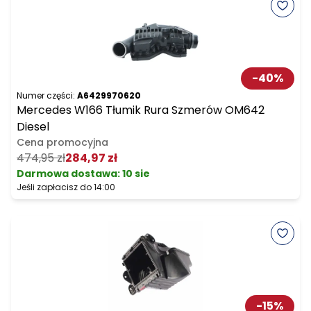
-
40
%
Numer części:
A6429970620
Mercedes W166 Tłumik Rura Szmerów OM642
Diesel
Cena promocyjna
474,95 zł
284,97 zł
Darmowa dostawa
:
10 sie
Jeśli zapłacisz do 14:00
-
15
%