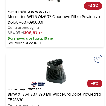
-
40
%
Numer części:
A6070900301
Mercedes W176 OM607 Obudowa Filtra Powietrza
Dolot A6070900301
Cena promocyjna
664,95 zł
398,97 zł
Darmowa dostawa
:
10 sie
Jeśli zapłacisz do 14:00
-
5
%
Numer części:
7523630
BMW X1 E84 E87 E90 E91 Wlot Rura Dolot Powietrza
7523630
Cena promocyjna