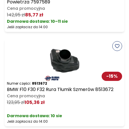
Powietrza 7597589
Cena promocyjna
142,95 zł
85,77 zł
Darmowa dostawa
:
10–11 sie
Jeśli zapłacisz do 14:00
-
15
%
Numer części:
8513672
BMW F10 F30 F32 Rura Tłumik Szmerów 8513672
Cena promocyjna
123,95 zł
105,36 zł
Darmowa dostawa
:
10 sie
Jeśli zapłacisz do 14:00