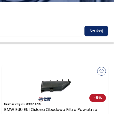
Szukaj
-
5
%
Numer części:
6950936
BMW E60 E61 Osłona Obudowa Filtra Powietrza