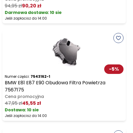
94,95 zł
90,20 zł
Darmowa dostawa
:
10 sie
Jeśli zapłacisz do 14:00
-
5
%
Numer części:
7543162-1
BMW E81 E87 E90 Obudowa Filtra Powietrza
7567175
Cena promocyjna
47,95 zł
45,55 zł
Dostawa:
10 sie
Jeśli zapłacisz do 14:00