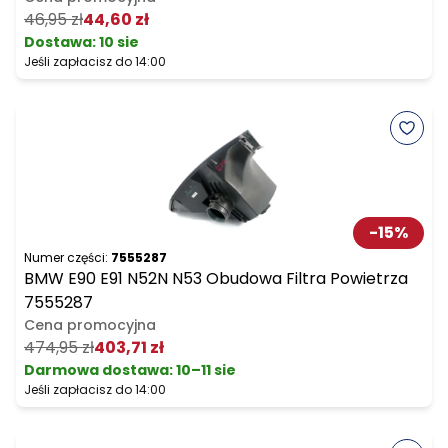
46,95 zł
44,60 zł
Dostawa:
10 sie
Jeśli zapłacisz do 14:00
-
15
%
Numer części:
7555287
BMW E90 E91 N52N N53 Obudowa Filtra Powietrza
7555287
Cena promocyjna
474,95 zł
403,71 zł
Darmowa dostawa
:
10–11 sie
Jeśli zapłacisz do 14:00