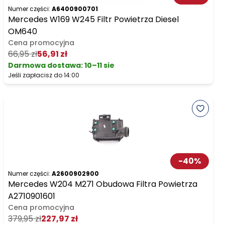
Numer części:
A6400900701
Mercedes W169 W245 Filtr Powietrza Diesel
OM640
Cena promocyjna
66,95 zł
56,91 zł
Darmowa dostawa
:
10–11 sie
Jeśli zapłacisz do 14:00
-
40
%
Numer części:
A2600902900
Mercedes W204 M271 Obudowa Filtra Powietrza
A2710901601
Cena promocyjna
379,95 zł
227,97 zł