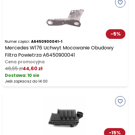
-
5
%
Numer części:
A6450900041-1
Mercedes W176 Uchwyt Mocowanie Obudowy
Filtra Powietrza A6450900041
Cena promocyjna
46,95 zł
44,60 zł
Dostawa:
10 sie
Jeśli zapłacisz do 14:00
-
15
%