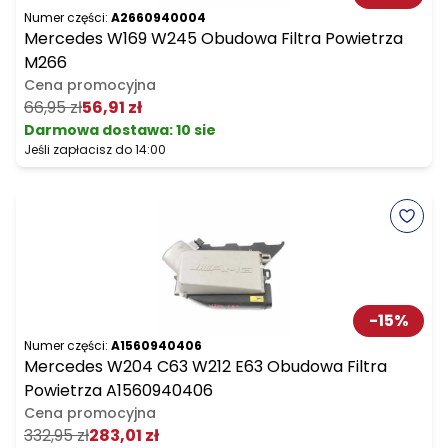
Numer części:
A2660940004
Mercedes W169 W245 Obudowa Filtra Powietrza
M266
Cena promocyjna
66,95 zł
56,91 zł
Darmowa dostawa
:
10 sie
Jeśli zapłacisz do 14:00
-
15
%
Numer części:
A1560940406
Mercedes W204 C63 W212 E63 Obudowa Filtra
Powietrza A1560940406
Cena promocyjna
332,95 zł
283,01 zł