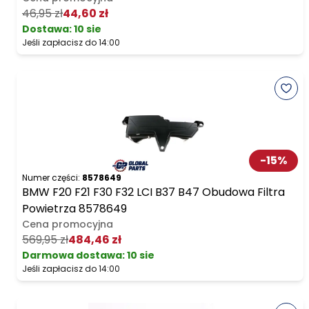
46,95 zł
44,60 zł
Dostawa:
10 sie
Jeśli zapłacisz do 14:00
-
15
%
Numer części:
8578649
BMW F20 F21 F30 F32 LCI B37 B47 Obudowa Filtra
Powietrza 8578649
Cena promocyjna
569,95 zł
484,46 zł
Darmowa dostawa
:
10 sie
Jeśli zapłacisz do 14:00