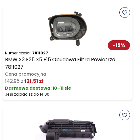
-
15
%
Numer części:
7811027
BMW X3 F25 X5 F15 Obudowa Filtra Powietrza
7811027
Cena promocyjna
142,95 zł
121,51 zł
Darmowa dostawa
:
10–11 sie
Jeśli zapłacisz do 14:00