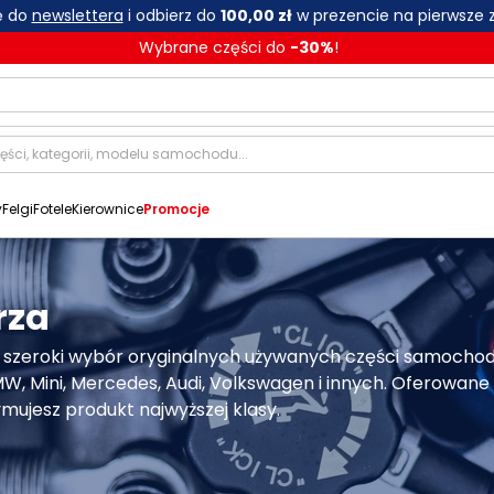
ię do
newslettera
i odbierz do
100,00 zł
w prezencie na pierwsze 
Wybrane części do
-
30
%
!
y
Felgi
Fotele
Kierownice
Promocje
rza
 szeroki wybór oryginalnych używanych części samochod
 Mini, Mercedes, Audi, Volkswagen i innych. Oferowane 
mujesz produkt najwyższej klasy.