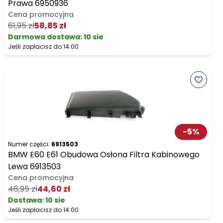
Prawa 6950936
Cena promocyjna
61,95 zł
58,85 zł
Darmowa dostawa
:
10 sie
Jeśli zapłacisz do 14:00
-
5
%
Numer części:
6913503
BMW E60 E61 Obudowa Osłona Filtra Kabinowego
Lewa 6913503
Cena promocyjna
46,95 zł
44,60 zł
Dostawa:
10 sie
Jeśli zapłacisz do 14:00