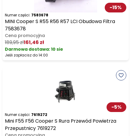
-
15
%
Numer części:
7583678
MINI Cooper S R55 R56 R57 LCI Obudowa Filtra
7583678
Cena promocyjna
189,95 zł
161,46 zł
Darmowa dostawa
:
10 sie
Jeśli zapłacisz do 14:00
-
5
%
Numer części:
7619272
Mini F55 F56 Cooper S Rura Przewód Powietrza
Przepustnicy 7619272
Cena promocyjna