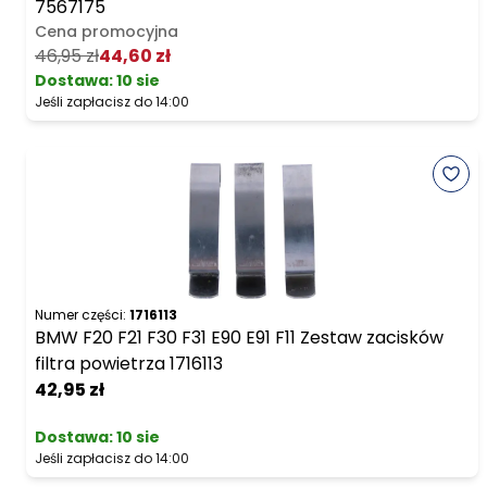
7567175
Cena promocyjna
46,95 zł
44,60 zł
Dostawa:
10 sie
Jeśli zapłacisz do 14:00
Numer części:
1716113
BMW F20 F21 F30 F31 E90 E91 F11 Zestaw zacisków
filtra powietrza 1716113
42,95 zł
Dostawa:
10 sie
Jeśli zapłacisz do 14:00