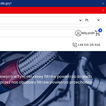
zakupy!
language
0
Mój profil
Notifi
+48 510 215 506
owych w tym obudowy filtrów powietrza do wielu 
przez nas obudowy filtrów powietrza przechodzą 