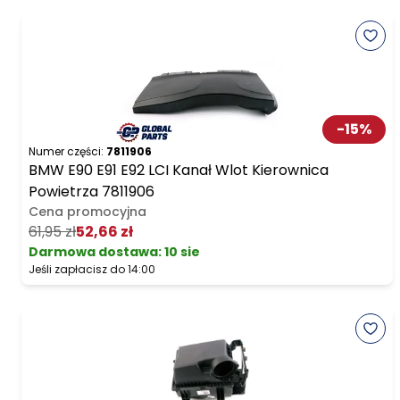
-
15
%
Numer części:
7811906
BMW E90 E91 E92 LCI Kanał Wlot Kierownica
Powietrza 7811906
Cena promocyjna
61,95 zł
52,66 zł
Darmowa dostawa
:
10 sie
Jeśli zapłacisz do 14:00