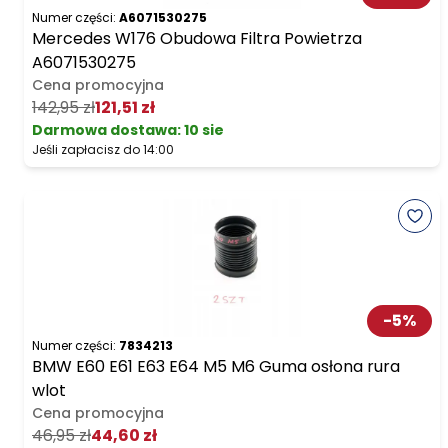
Numer części:
A6071530275
Mercedes W176 Obudowa Filtra Powietrza
A6071530275
Cena promocyjna
142,95 zł
121,51 zł
Darmowa dostawa
:
10 sie
Jeśli zapłacisz do 14:00
-
5
%
Numer części:
7834213
BMW E60 E61 E63 E64 M5 M6 Guma osłona rura
wlot
Cena promocyjna
46,95 zł
44,60 zł