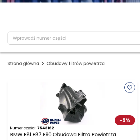
partNumber
Strona główna
Obudowy filtrów powietrza
-
5
%
Numer części:
7543162
BMW E81 E87 E90 Obudowa Filtra Powietrza