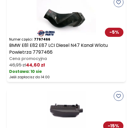
-
5
%
Numer części:
7797466
BMW E81 E82 E87 LCI Diesel N47 Kanał Wlotu
Powietrza 7797466
Cena promocyjna
46,95 zł
44,60 zł
Dostawa:
10 sie
Jeśli zapłacisz do 14:00
-
15
%