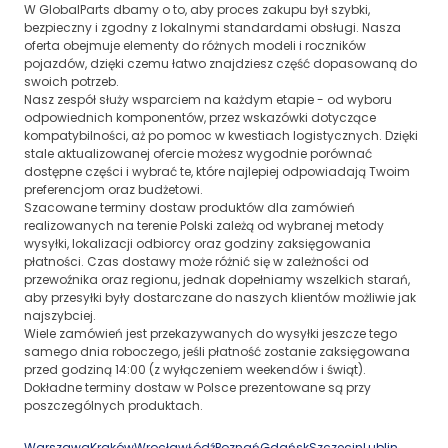
W GlobalParts dbamy o to, aby proces zakupu był szybki,
bezpieczny i zgodny z lokalnymi standardami obsługi. Nasza
oferta obejmuje elementy do różnych modeli i roczników
pojazdów, dzięki czemu łatwo znajdziesz część dopasowaną do
swoich potrzeb.
Nasz zespół służy wsparciem na każdym etapie - od wyboru
odpowiednich komponentów, przez wskazówki dotyczące
kompatybilności, aż po pomoc w kwestiach logistycznych. Dzięki
stale aktualizowanej ofercie możesz wygodnie porównać
dostępne części i wybrać te, które najlepiej odpowiadają Twoim
preferencjom oraz budżetowi.
Szacowane terminy dostaw produktów dla zamówień
realizowanych na terenie Polski zależą od wybranej metody
wysyłki, lokalizacji odbiorcy oraz godziny zaksięgowania
płatności. Czas dostawy może różnić się w zależności od
przewoźnika oraz regionu, jednak dopełniamy wszelkich starań,
aby przesyłki były dostarczane do naszych klientów możliwie jak
najszybciej.
Wiele zamówień jest przekazywanych do wysyłki jeszcze tego
samego dnia roboczego, jeśli płatność zostanie zaksięgowana
przed godziną 14:00 (z wyłączeniem weekendów i świąt).
Dokładne terminy dostaw w Polsce prezentowane są przy
poszczególnych produktach.
Warszawa
Kraków
Wrocław
Łódź
Poznań
Gdańsk
Szczecin
Lublin