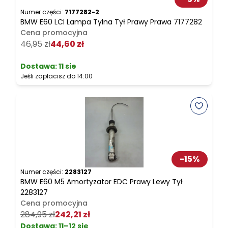
Numer części:
7177282-2
N
BMW E60 LCI Lampa Tylna Tył Prawy Prawa 7177282
B
Cena promocyjna
46,95 zł
44,60 zł
7
Dostawa:
11 sie
Jeśli zapłacisz do 14:00
J
-
15
%
Numer części:
2283127
N
BMW E60 M5 Amortyzator EDC Prawy Lewy Tył
B
2283127
Cena promocyjna
284,95 zł
242,21 zł
2
Dostawa:
11–12 sie