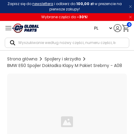
Zapisz się do
newslettera
i odbierz do
100,00 zł
w prezencie na
pierwsze zakupy!
Wybrane części do
-
30
%
!
0
language
Notif
Strona główna
Spojlery i skrzydła
BMW E60 Spojler Dokładka Klapy M Pakiet Srebrny - A08
Loading...