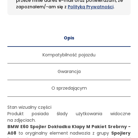
przeze mnie adres e-mail oraz potwierdzam, że
zapoznałem/-am się z
Polityką Prywatności
.
Opis
Kompatybilność pojazdu
Gwarancja
O sprzedającym
Stan wizualny części
Produkt posiada ślady użytkowania widoczne
BMW E60 Spojler Dokładka Klapy M Pakiet Srebrny -
A08
to oryginalny element nadwozia z grupy
Spojlery