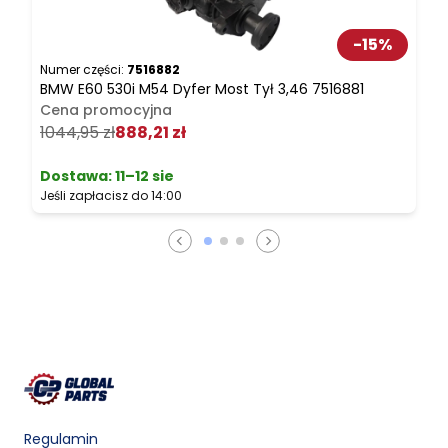
-
15
%
Numer części:
7516882
N
BMW E60 530i M54 Dyfer Most Tył 3,46 7516881
B
Cena promocyjna
1044,95 zł
888,21 zł
2
Dostawa:
11–12 sie
Jeśli zapłacisz do 14:00
J
Regulamin