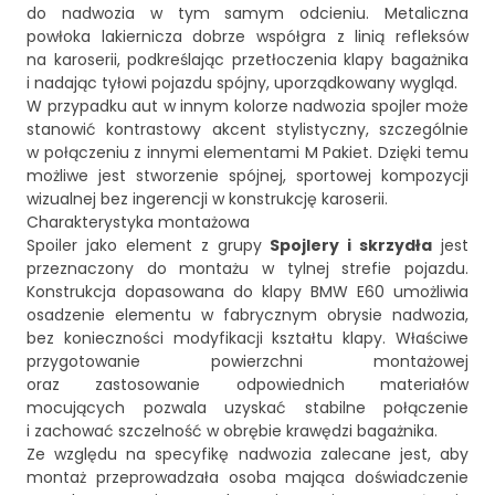
do nadwozia w tym samym odcieniu. Metaliczna
powłoka lakiernicza dobrze współgra z linią refleksów
na karoserii, podkreślając przetłoczenia klapy bagażnika
i nadając tyłowi pojazdu spójny, uporządkowany wygląd.
W przypadku aut w innym kolorze nadwozia spojler może
stanowić kontrastowy akcent stylistyczny, szczególnie
w połączeniu z innymi elementami M Pakiet. Dzięki temu
możliwe jest stworzenie spójnej, sportowej kompozycji
wizualnej bez ingerencji w konstrukcję karoserii.
Charakterystyka montażowa
Spoiler jako element z grupy
Spojlery i skrzydła
jest
przeznaczony do montażu w tylnej strefie pojazdu.
Konstrukcja dopasowana do klapy BMW E60 umożliwia
osadzenie elementu w fabrycznym obrysie nadwozia,
bez konieczności modyfikacji kształtu klapy. Właściwe
przygotowanie powierzchni montażowej
oraz zastosowanie odpowiednich materiałów
mocujących pozwala uzyskać stabilne połączenie
i zachować szczelność w obrębie krawędzi bagażnika.
Ze względu na specyfikę nadwozia zalecane jest, aby
montaż przeprowadzała osoba mająca doświadczenie