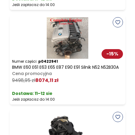
Jeśli zapłacisz do 14:00
J
-
15
%
Numer części:
p0422941
N
BMW E60 E61 E63 E65 E87 E90 E91 Silnik N52 N52B30A
B
Cena promocyjna
P
9498,95 zł
8074,11 zł
2
Dostawa:
11–12 sie
Jeśli zapłacisz do 14:00
J