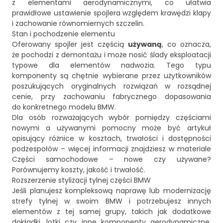
z elementami aerodynamicznymi, co ułatwia
prawidłowe ustawienie spojlera względem krawędzi klapy
i zachowanie równomiernych szczelin.
Stan i pochodzenie elementu
Oferowany spojler jest częścią
używaną
, co oznacza,
że pochodzi z demontażu i może nosić ślady eksploatacji
typowe dla elementów nadwozia. Tego typu
komponenty są chętnie wybierane przez użytkowników
poszukujących oryginalnych rozwiązań w rozsądnej
cenie, przy zachowaniu fabrycznego dopasowania
do konkretnego modelu BMW.
Dla osób rozważających wybór pomiędzy częściami
nowymi a używanymi pomocny może być artykuł
opisujący różnice w kosztach, trwałości i dostępności
podzespołów – więcej informacji znajdziesz w materiale
Części samochodowe – nowe czy używane?
Porównujemy koszty, jakość i trwałość
.
Rozszerzenie stylizacji tylnej części BMW
Jeśli planujesz kompleksową naprawę lub modernizację
strefy tylnej w swoim BMW i potrzebujesz innych
elementów z tej samej grupy, takich jak dodatkowe
dokładki, lotki czy inne komponenty aerodynamiczne,