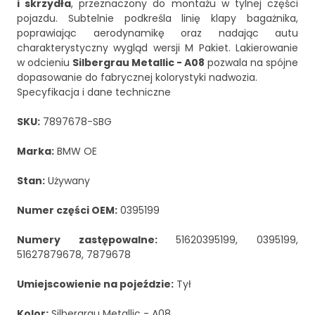
i skrzydła
, przeznaczony do montażu w tylnej części
pojazdu. Subtelnie podkreśla linię klapy bagażnika,
poprawiając aerodynamikę oraz nadając autu
charakterystyczny wygląd wersji M Pakiet. Lakierowanie
w odcieniu
Silbergrau Metallic - A08
pozwala na spójne
dopasowanie do fabrycznej kolorystyki nadwozia.
Specyfikacja i dane techniczne
SKU:
7897678-SBG
Marka:
BMW OE
Stan:
Używany
Numer części OEM:
0395199
Numery zastępowalne:
51620395199, 0395199,
51627879678, 7879678
Umiejscowienie na pojeździe:
Tył
Kolor:
Silbergrau Metallic - A08