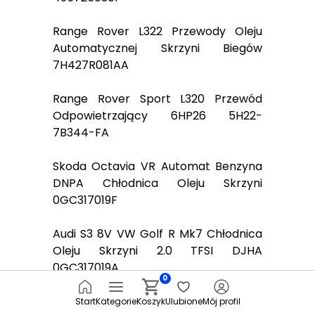
Range Rover L322 Przewody Oleju
Automatycznej Skrzyni Biegów
7H427R081AA
Range Rover Sport L320 Przewód
Odpowietrzający 6HP26 5H22-
7B344-FA
Skoda Octavia VR Automat Benzyna
DNPA Chłodnica Oleju Skrzyni
0GC317019F
Audi S3 8V VW Golf R Mk7 Chłodnica
Oleju Skrzyni 2.0 TFSI DJHA
0GC317019A
0
Audi A5 8T A4 B8 Przewody Olejowe
Start
Kategorie
Koszyk
Ulubione
Mój profil