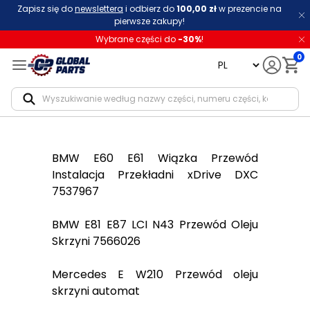
Zapisz się do
newslettera
i odbierz do
100,00 zł
w prezencie na
pierwsze zakupy!
Wybrane części do
-
30
%
!
0
language
Notif
BMW E60 E61 Wiązka Przewód
Instalacja Przekładni xDrive DXC
7537967
BMW E81 E87 LCI N43 Przewód Oleju
Skrzyni 7566026
Mercedes E W210 Przewód oleju
skrzyni automat