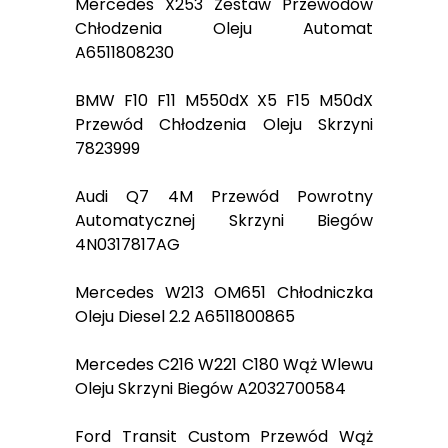
Mercedes X253 Zestaw Przewodów
Chłodzenia Oleju Automat
A6511808230
BMW F10 F11 M550dX X5 F15 M50dX
Przewód Chłodzenia Oleju Skrzyni
7823999
Audi Q7 4M Przewód Powrotny
Automatycznej Skrzyni Biegów
4N0317817AG
Mercedes W213 OM651 Chłodniczka
Oleju Diesel 2.2 A6511800865
Mercedes C216 W221 C180 Wąż Wlewu
Oleju Skrzyni Biegów A2032700584
Ford Transit Custom Przewód Wąż