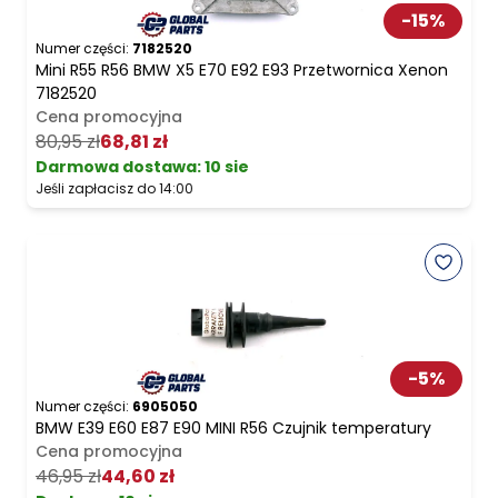
-
15
%
Numer części:
7182520
Mini R55 R56 BMW X5 E70 E92 E93 Przetwornica Xenon
7182520
Cena promocyjna
80,95 zł
68,81 zł
Darmowa dostawa
:
10 sie
Jeśli zapłacisz do 14:00
-
5
%
Numer części:
6905050
BMW E39 E60 E87 E90 MINI R56 Czujnik temperatury
Cena promocyjna
46,95 zł
44,60 zł