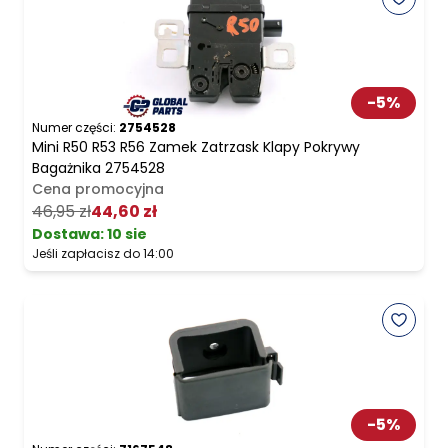
-
5
%
Numer części:
2754528
Mini R50 R53 R56 Zamek Zatrzask Klapy Pokrywy
Bagażnika 2754528
Cena promocyjna
46,95 zł
44,60 zł
Dostawa:
10 sie
Jeśli zapłacisz do 14:00
-
5
%