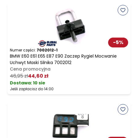
-
5
%
Numer części:
7002012-1
BMW E60 E61 E65 E87 E90 Zaczep Rygiel Mocwanie
Uchwyt Maski Silnika 7002012
Cena promocyjna
46,95 zł
44,60 zł
Dostawa:
10 sie
Jeśli zapłacisz do 14:00