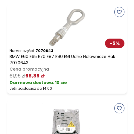
-
5
%
Numer części:
7070643
BMW E60 E65 E70 E87 E90 E91 Ucho Holownicze Hak
7070643
Cena promocyjna
61,95 zł
58,85 zł
Darmowa dostawa
:
10 sie
Jeśli zapłacisz do 14:00