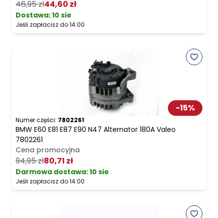
46,95 zł
44,60 zł
Dostawa:
10 sie
Jeśli zapłacisz do 14:00
-
15
%
Numer części:
7802261
BMW E60 E81 E87 E90 N47 Alternator 180A Valeo
7802261
Cena promocyjna
94,95 zł
80,71 zł
Darmowa dostawa
:
10 sie
Jeśli zapłacisz do 14:00