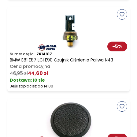
-
5
%
Numer części:
7614317
BMW E81 E87 LCI E90 Czujnik Ciśnienia Paliwa N43
Cena promocyjna
46,95 zł
44,60 zł
Dostawa:
10 sie
Jeśli zapłacisz do 14:00