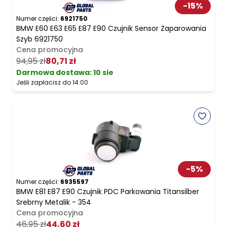
-
15
%
Numer części:
6921750
BMW E60 E63 E65 E87 E90 Czujnik Sensor Zaparowania
Szyb 6921750
Cena promocyjna
94,95 zł
80,71 zł
Darmowa dostawa
:
10 sie
Jeśli zapłacisz do 14:00
-
5
%
Numer części:
6935597
BMW E81 E87 E90 Czujnik PDC Parkowania Titansilber
Srebrny Metalik - 354
Cena promocyjna
46,95 zł
44,60 zł