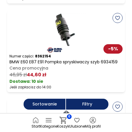
-
5
%
Numer części:
8362154
BMW E60 E87 E91 Pompka spryskiwaczy szyb 6934159
Cena promocyjna
46,95 zł
44,60 zł
Dostawa:
10 sie
Jeśli zapłacisz do 14:00
Sortowanie
Filtry
0
Start
Kategorie
Koszyk
Ulubione
Mój profil