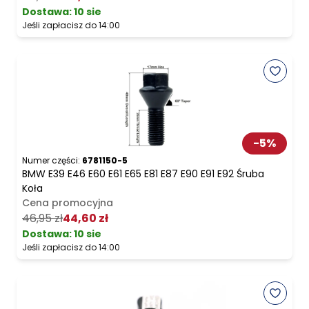
Dostawa:
10 sie
Jeśli zapłacisz do 14:00
-
5
%
Numer części:
6781150-5
BMW E39 E46 E60 E61 E65 E81 E87 E90 E91 E92 Śruba
Koła
Cena promocyjna
46,95 zł
44,60 zł
Dostawa:
10 sie
Jeśli zapłacisz do 14:00