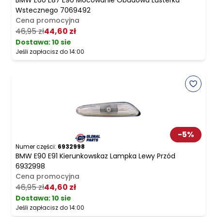
BMW E60 E87 E90 Mocowanie Obudowa Lusterka
Wstecznego 7069492
Cena promocyjna
46,95 zł
44,60 zł
Dostawa:
10 sie
Jeśli zapłacisz do 14:00
-
5
%
Numer części:
6932998
BMW E90 E91 Kierunkowskaz Lampka Lewy Przód
6932998
Cena promocyjna
46,95 zł
44,60 zł
Dostawa:
10 sie
Jeśli zapłacisz do 14:00