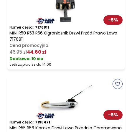
-
5
%
Numer części:
7176811
MINI R50 R53 R56 Ogranicznik Drzwi Przód Prawo Lewo
7176811
Cena promocyjna
46,95 zł
44,60 zł
Dostawa:
10 sie
Jeśli zapłacisz do 14:00
-
5
%
Numer części:
7198471
Mini R55 R56 Klamka Drzwi Lewa Przednia Chromowana