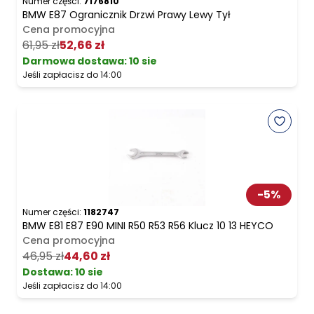
Numer części:
7176810
BMW E87 Ogranicznik Drzwi Prawy Lewy Tył
Cena promocyjna
61,95 zł
52,66 zł
Darmowa dostawa
:
10 sie
Jeśli zapłacisz do 14:00
-
5
%
Numer części:
1182747
BMW E81 E87 E90 MINI R50 R53 R56 Klucz 10 13 HEYCO
Cena promocyjna
46,95 zł
44,60 zł
Dostawa:
10 sie
Jeśli zapłacisz do 14:00