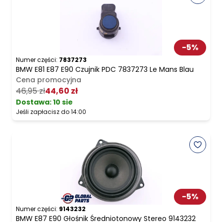
-
5
%
Numer części:
7837273
BMW E81 E87 E90 Czujnik PDC 7837273 Le Mans Blau
Cena promocyjna
46,95 zł
44,60 zł
Dostawa:
10 sie
Jeśli zapłacisz do 14:00
-
5
%
Numer części:
9143232
BMW E87 E90 Głośnik Średniotonowy Stereo 9143232