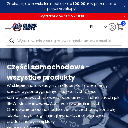
Zapisz się do
newslettera
i odbierz do
100,00 zł
w prezencie na
pierwsze zakupy!
Wybrane części do
-
30
%
!
0
language
Notif
Części samochodowe -
wszystkie produkty
W sklepie motoryzacyjnym Global Parts oferujemy 
szeroki wybór oryginalnych używanych części 
samochodowych do wielu popularnych marek takich jak 
BMW, Mini, Mercedes, Audi, Volkswagen i innych. 
Oferowane przez nas auto części przechodzą kontrolę 
jakości, abyś mógł mieć pewność, że otrzymujesz 
produkt najwyższej klasy.
Więcej informacji