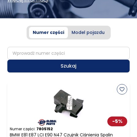
Numer części
Model pojazdu
partNumber
Szukaj
-
5
%
Numer części:
7805152
BMW E81 E87 LCI E90 N47 Czujnik Ciśnienia Spalin