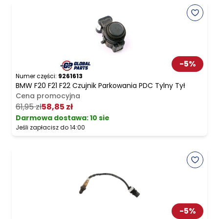
-
5
%
Numer części:
9261613
BMW F20 F21 F22 Czujnik Parkowania PDC Tylny Tył
Cena promocyjna
61,95 zł
58,85 zł
Darmowa dostawa
:
10 sie
Jeśli zapłacisz do 14:00
-
5
%