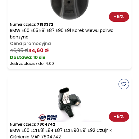
-
5
%
Numer części:
7193372
BMW E60 E65 E81 E87 E90 E91 Korek wlewu paliwa
benzyna
Cena promocyjna
46,95 zł
44,60 zł
Dostawa:
10 sie
Jeśli zapłacisz do 14:00
-
5
%
Numer części:
7804742
BMW E60 LCI E81 E84 E87 LCI E90 E91 E92 Czujnik
Ciśnienia MAP 7804742