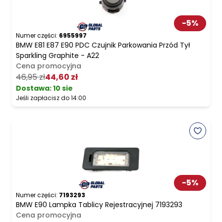
-
5
%
Numer części:
6955997
BMW E81 E87 E90 PDC Czujnik Parkowania Przód Tył
Sparkling Graphite - A22
Cena promocyjna
46,95 zł
44,60 zł
Dostawa:
10 sie
Jeśli zapłacisz do 14:00
-
5
%
Numer części:
7193293
BMW E90 Lampka Tablicy Rejestracyjnej 7193293
Cena promocyjna