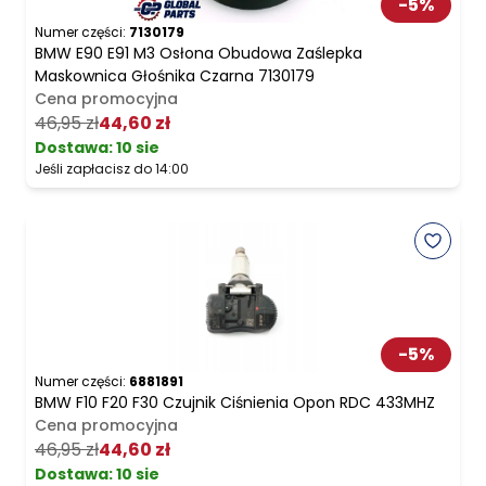
-
5
%
Numer części:
7130179
BMW E90 E91 M3 Osłona Obudowa Zaślepka
Maskownica Głośnika Czarna 7130179
Cena promocyjna
46,95 zł
44,60 zł
Dostawa:
10 sie
Jeśli zapłacisz do 14:00
-
5
%
Numer części:
6881891
BMW F10 F20 F30 Czujnik Ciśnienia Opon RDC 433MHZ
Cena promocyjna
46,95 zł
44,60 zł
Dostawa:
10 sie