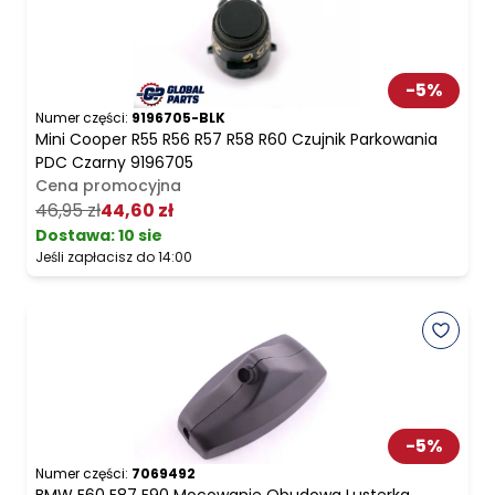
-
5
%
Numer części:
9196705-BLK
Mini Cooper R55 R56 R57 R58 R60 Czujnik Parkowania
PDC Czarny 9196705
Cena promocyjna
46,95 zł
44,60 zł
Dostawa:
10 sie
Jeśli zapłacisz do 14:00
-
5
%
Numer części:
7069492