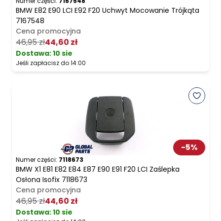
Numer części:
7167548
BMW E82 E90 LCI E92 F20 Uchwyt Mocowanie Trójkąta
7167548
Cena promocyjna
46,95 zł
44,60 zł
Dostawa:
10 sie
Jeśli zapłacisz do 14:00
-
5
%
Numer części:
7118673
BMW X1 E81 E82 E84 E87 E90 E91 F20 LCI Zaślepka
Osłona Isofix 7118673
Cena promocyjna
46,95 zł
44,60 zł
Dostawa:
10 sie