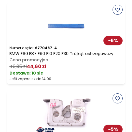
-
5
%
Numer części:
6770487-4
BMW E60 E87 E90 F10 F20 F30 Trójkąt ostrzegawczy
Cena promocyjna
46,95 zł
44,60 zł
Dostawa:
10 sie
Jeśli zapłacisz do 14:00
-
5
%