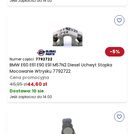
Jeśli zapłacisz do 14:00
-
5
%
Numer części:
7792722
BMW E60 E61 E90 E91 M57N2 Diesel Uchwyt Stopka
Mocowanie Wtrysku 7792722
Cena promocyjna
46,95 zł
44,60 zł
Dostawa:
10 sie
Jeśli zapłacisz do 14:00