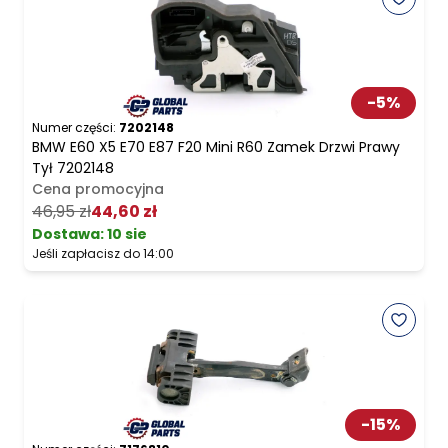
-
5
%
Numer części:
7202148
BMW E60 X5 E70 E87 F20 Mini R60 Zamek Drzwi Prawy
Tył 7202148
Cena promocyjna
46,95 zł
44,60 zł
Dostawa:
10 sie
Jeśli zapłacisz do 14:00
-
15
%