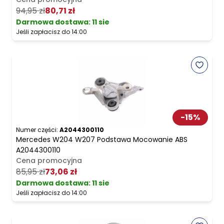
94,95 zł
80,71 zł
Darmowa dostawa
:
11 sie
Jeśli zapłacisz do 14:00
-
15
%
Numer części:
A2044300110
Mercedes W204 W207 Podstawa Mocowanie ABS
A2044300110
Cena promocyjna
85,95 zł
73,06 zł
Darmowa dostawa
:
11 sie
Jeśli zapłacisz do 14:00