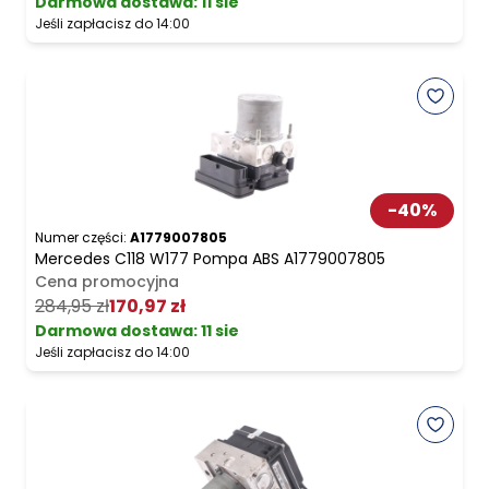
Darmowa dostawa
:
11 sie
Jeśli zapłacisz do 14:00
-
40
%
Numer części:
A1779007805
Mercedes C118 W177 Pompa ABS A1779007805
Cena promocyjna
284,95 zł
170,97 zł
Darmowa dostawa
:
11 sie
Jeśli zapłacisz do 14:00