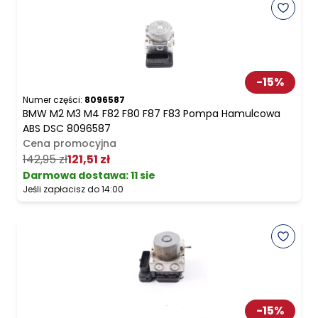
-
15
%
Numer części:
8096587
BMW M2 M3 M4 F82 F80 F87 F83 Pompa Hamulcowa
ABS DSC 8096587
Cena promocyjna
142,95 zł
121,51 zł
Darmowa dostawa
:
11 sie
Jeśli zapłacisz do 14:00
-
15
%