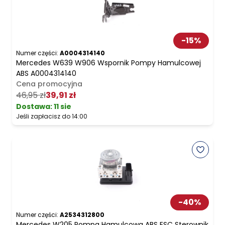
-
15
%
Numer części:
A0004314140
Mercedes W639 W906 Wspornik Pompy Hamulcowej
ABS A0004314140
Cena promocyjna
46,95 zł
39,91 zł
Dostawa:
11 sie
Jeśli zapłacisz do 14:00
-
40
%
Numer części:
A2534312800
Mercedes W205 Pompa Hamulcowa ABS ESC Sterownik