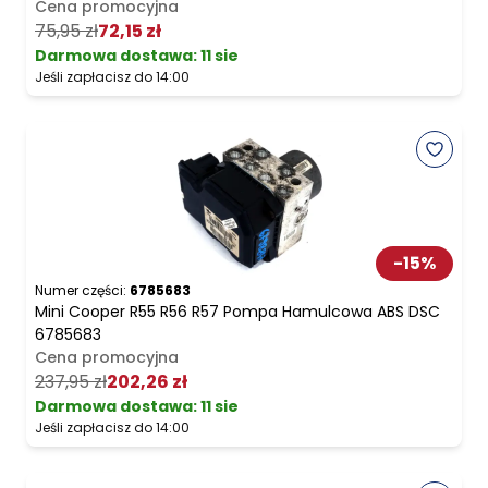
Cena promocyjna
75,95 zł
72,15 zł
Darmowa dostawa
:
11 sie
Jeśli zapłacisz do 14:00
-
15
%
Numer części:
6785683
Mini Cooper R55 R56 R57 Pompa Hamulcowa ABS DSC
6785683
Cena promocyjna
237,95 zł
202,26 zł
Darmowa dostawa
:
11 sie
Jeśli zapłacisz do 14:00