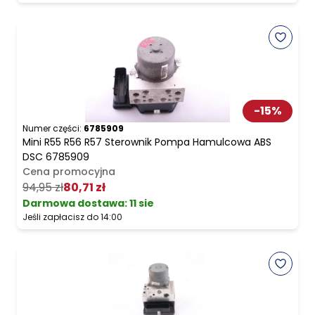
-
15
%
Numer części:
6785909
Mini R55 R56 R57 Sterownik Pompa Hamulcowa ABS
DSC 6785909
Cena promocyjna
94,95 zł
80,71 zł
Darmowa dostawa
:
11 sie
Jeśli zapłacisz do 14:00