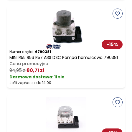
-
15
%
Numer części:
6790381
MINI R55 R56 R57 ABS DSC Pompa hamulcowa 790381
Cena promocyjna
94,95 zł
80,71 zł
Darmowa dostawa
:
11 sie
Jeśli zapłacisz do 14:00