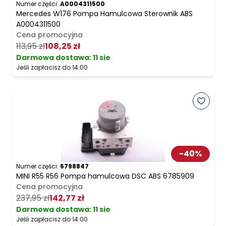
Numer części:
A0004311500
Mercedes W176 Pompa Hamulcowa Sterownik ABS
A0004311500
Cena promocyjna
113,95 zł
108,25 zł
Darmowa dostawa
:
11 sie
Jeśli zapłacisz do 14:00
-
40
%
Numer części:
6798847
MINI R55 R56 Pompa hamulcowa DSC ABS 6785909
Cena promocyjna
237,95 zł
142,77 zł
Darmowa dostawa
:
11 sie
Jeśli zapłacisz do 14:00