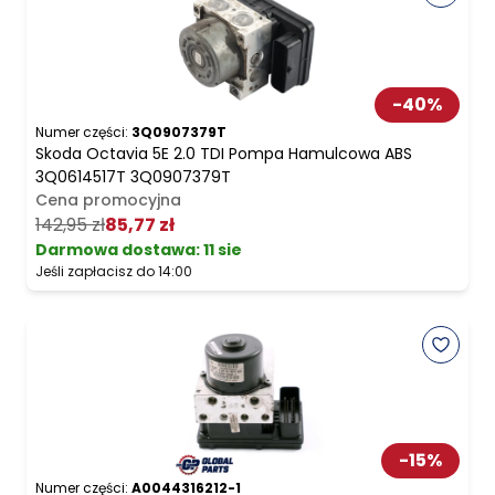
-
40
%
Numer części:
3Q0907379T
Skoda Octavia 5E 2.0 TDI Pompa Hamulcowa ABS
3Q0614517T 3Q0907379T
Cena promocyjna
142,95 zł
85,77 zł
Darmowa dostawa
:
11 sie
Jeśli zapłacisz do 14:00
-
15
%
Numer części:
A0044316212-1