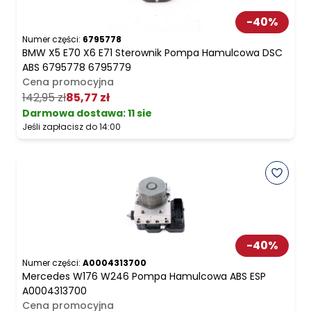
-
40
%
Numer części:
6795778
BMW X5 E70 X6 E71 Sterownik Pompa Hamulcowa DSC
ABS 6795778 6795779
Cena promocyjna
142,95 zł
85,77 zł
Darmowa dostawa
:
11 sie
Jeśli zapłacisz do 14:00
-
40
%
Numer części:
A0004313700
Mercedes W176 W246 Pompa Hamulcowa ABS ESP
A0004313700
Cena promocyjna