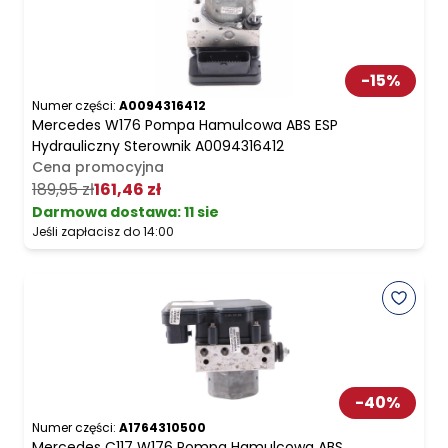
-
15
%
Numer części:
A0094316412
Mercedes W176 Pompa Hamulcowa ABS ESP
Hydrauliczny Sterownik A0094316412
Cena promocyjna
189,95 zł
161,46 zł
Darmowa dostawa
:
11 sie
Jeśli zapłacisz do 14:00
-
40
%
Numer części:
A1764310500
Mercedes C117 W176 Pompa Hamulcowa ABS