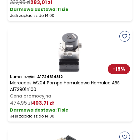
332,95 zł
283,01 zł
Darmowa dostawa
:
11 sie
Jeśli zapłacisz do 14:00
-
15
%
Numer części:
A1724314312
Mercedes W204 Pompa Hamulcowa Hamulca ABS
A1729014100
Cena promocyjna
474,95 zł
403,71 zł
Darmowa dostawa
:
11 sie
Jeśli zapłacisz do 14:00