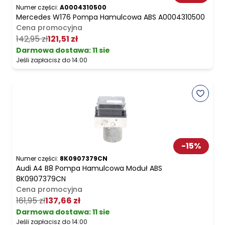
Numer części:
A0004310500
Mercedes W176 Pompa Hamulcowa ABS A0004310500
Cena promocyjna
142,95 zł
121,51 zł
Darmowa dostawa
:
11 sie
Jeśli zapłacisz do 14:00
-
15
%
Numer części:
8K0907379CN
Audi A4 B8 Pompa Hamulcowa Moduł ABS
8K0907379CN
Cena promocyjna
161,95 zł
137,66 zł
Darmowa dostawa
:
11 sie
Jeśli zapłacisz do 14:00