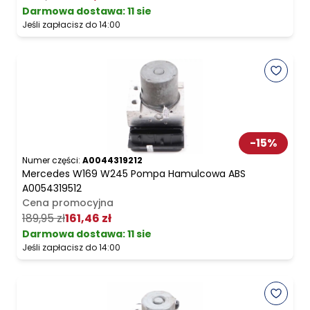
Darmowa dostawa
:
11 sie
Jeśli zapłacisz do 14:00
-
15
%
Numer części:
A0044319212
Mercedes W169 W245 Pompa Hamulcowa ABS
A0054319512
Cena promocyjna
189,95 zł
161,46 zł
Darmowa dostawa
:
11 sie
Jeśli zapłacisz do 14:00