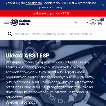
Zapisz się do
newslettera
i odbierz do
100,00 zł
w prezencie na
pierwsze zakupy!
Wybrane części do
-
30
%
!
0
language
Notif
Układ ABS i ESP
W sklepie motoryzacyjnym Global Parts oferujemy 
szeroki wybór oryginalnych używanych części 
samochodowych w tym Układ ABS i ESP do wielu 
popularnych marek samochodowych takich jak BMW, 
Mini, Mercedes, Audi, Volkswagen i innych. Oferowane 
przez nas Układ ABS i ESP przechodzą kontrolę jakości, 
abyś mógł mieć pewność, że otrzymujesz produkt 
najwyższej klasy.
Więcej informacji