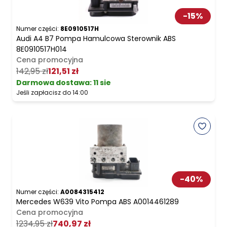
-
15
%
Numer części:
8E0910517H
Audi A4 B7 Pompa Hamulcowa Sterownik ABS
8E0910517H014
Cena promocyjna
142,95 zł
121,51 zł
Darmowa dostawa
:
11 sie
Jeśli zapłacisz do 14:00
-
40
%
Numer części:
A0084315412
Mercedes W639 Vito Pompa ABS A0014461289
Cena promocyjna
1234,95 zł
740,97 zł