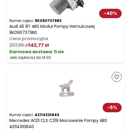
-
40
%
Numer części:
8K0907379BS
Audi A5 8T ABS Moduł Pompy Hamulcowej
8K0907379BS
Cena promocyjna
237,95 zł
142,77 zł
Darmowa dostawa
:
11 sie
Jeśli zapłacisz do 14:00
-
5
%
Numer części:
A2114310840
Mercedes W211 CLS C219 Mocowanie Pompy ABS
A2114310840