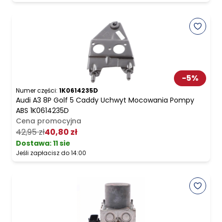
-
5
%
Numer części:
1K0614235D
Audi A3 8P Golf 5 Caddy Uchwyt Mocowania Pompy
ABS 1K0614235D
Cena promocyjna
42,95 zł
40,80 zł
Dostawa:
11 sie
Jeśli zapłacisz do 14:00