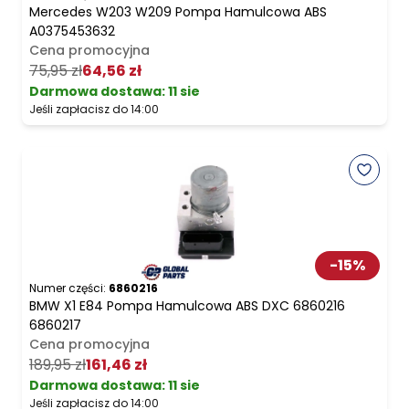
Mercedes W203 W209 Pompa Hamulcowa ABS
A0375453632
Cena promocyjna
75,95 zł
64,56 zł
Darmowa dostawa
:
11 sie
Jeśli zapłacisz do 14:00
-
15
%
Numer części:
6860216
BMW X1 E84 Pompa Hamulcowa ABS DXC 6860216
6860217
Cena promocyjna
189,95 zł
161,46 zł
Darmowa dostawa
:
11 sie
Jeśli zapłacisz do 14:00