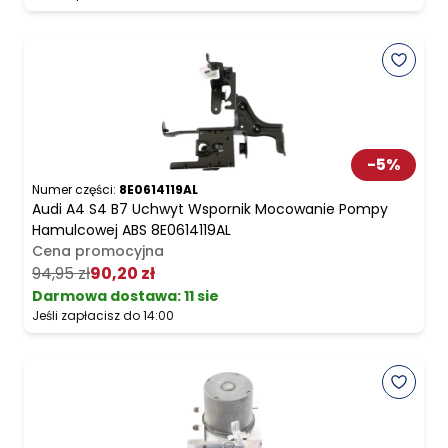
-
5
%
Numer części:
8E0614119AL
Audi A4 S4 B7 Uchwyt Wspornik Mocowanie Pompy
Hamulcowej ABS 8E0614119AL
Cena promocyjna
94,95 zł
90,20 zł
Darmowa dostawa
:
11 sie
Jeśli zapłacisz do 14:00