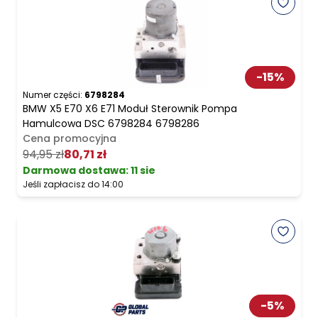
-
15
%
Numer części:
6798284
BMW X5 E70 X6 E71 Moduł Sterownik Pompa
Hamulcowa DSC 6798284 6798286
Cena promocyjna
94,95 zł
80,71 zł
Darmowa dostawa
:
11 sie
Jeśli zapłacisz do 14:00
-
5
%