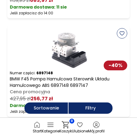
1139,95 zł
683,97 zł
Darmowa dostawa
:
11 sie
Jeśli zapłacisz do 14:00
-
40
%
Numer części:
6897148
BMW F45 Pompa Hamulcowa Sterownik Układu
Hamulcowego ABS 6897148 6897147
Cena promocyjna
427,95 zł
256,77 zł
Darmowa dostawa
:
11 sie
Sortowanie
Filtry
Jeśli zapłacisz do 14:00
0
Start
Kategorie
Koszyk
Ulubione
Mój profil