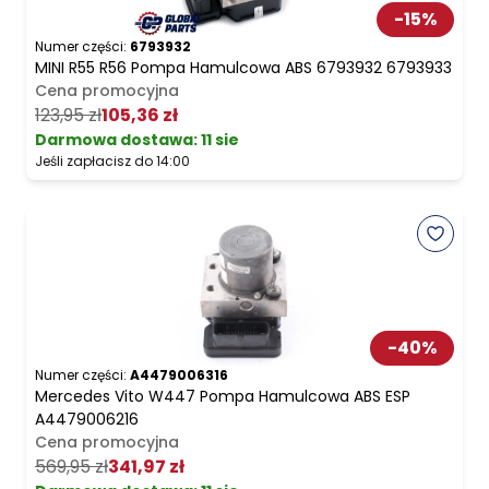
-
15
%
Numer części:
6793932
MINI R55 R56 Pompa Hamulcowa ABS 6793932 6793933
Cena promocyjna
123,95 zł
105,36 zł
Darmowa dostawa
:
11 sie
Jeśli zapłacisz do 14:00
-
40
%
Numer części:
A4479006316
Mercedes Vito W447 Pompa Hamulcowa ABS ESP
A4479006216
Cena promocyjna
569,95 zł
341,97 zł