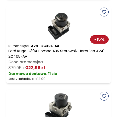
-
15
%
Numer części:
AV41-2C405-AA
Ford Kuga C394 Pompa ABS Sterownik Hamulca AV41-
2C405-AA
Cena promocyjna
379,95 zł
322,96 zł
Darmowa dostawa
:
11 sie
Jeśli zapłacisz do 14:00