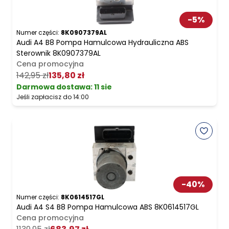
-
5
%
Numer części:
8K0907379AL
Audi A4 B8 Pompa Hamulcowa Hydrauliczna ABS
Sterownik 8K0907379AL
Cena promocyjna
142,95 zł
135,80 zł
Darmowa dostawa
:
11 sie
Jeśli zapłacisz do 14:00
-
40
%
Numer części:
8K0614517GL
Audi A4 S4 B8 Pompa Hamulcowa ABS 8K0614517GL
Cena promocyjna