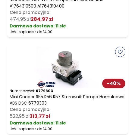
A1764310500 A1764310400
Cena promocyjna
474,95 zł
284,97 zł
Darmowa dostawa
:
11 sie
Jeśli zapłacisz do 14:00
-
40
%
Numer części:
6779303
Mini Cooper R55 R56 R57 Sterownik Pompa Hamulcowa
ABS DSC 6779303
Cena promocyjna
522,95 zł
313,77 zł
Darmowa dostawa
:
11 sie
Jeśli zapłacisz do 14:00