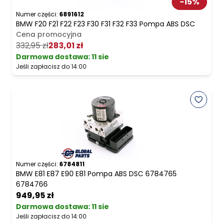
-
15
%
Numer części:
6891612
BMW F20 F21 F22 F23 F30 F31 F32 F33 Pompa ABS DSC
Cena promocyjna
332,95 zł
283,01 zł
Darmowa dostawa
:
11 sie
Jeśli zapłacisz do 14:00
Numer części:
6784811
BMW E81 E87 E90 E81 Pompa ABS DSC 6784765
6784766
949,95 zł
Darmowa dostawa
:
11 sie
Jeśli zapłacisz do 14:00