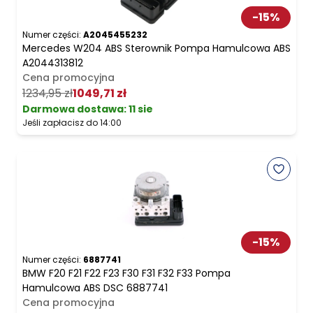
-
15
%
Numer części:
A2045455232
Mercedes W204 ABS Sterownik Pompa Hamulcowa ABS
A2044313812
Cena promocyjna
1234,95 zł
1049,71 zł
Darmowa dostawa
:
11 sie
Jeśli zapłacisz do 14:00
-
15
%
Numer części:
6887741
BMW F20 F21 F22 F23 F30 F31 F32 F33 Pompa
Hamulcowa ABS DSC 6887741
Cena promocyjna