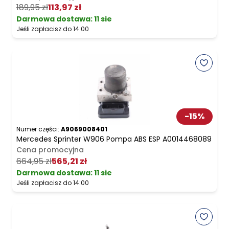
189,95 zł
113,97 zł
Darmowa dostawa
:
11 sie
Jeśli zapłacisz do 14:00
-
15
%
Numer części:
A9069008401
Mercedes Sprinter W906 Pompa ABS ESP A0014468089
Cena promocyjna
664,95 zł
565,21 zł
Darmowa dostawa
:
11 sie
Jeśli zapłacisz do 14:00