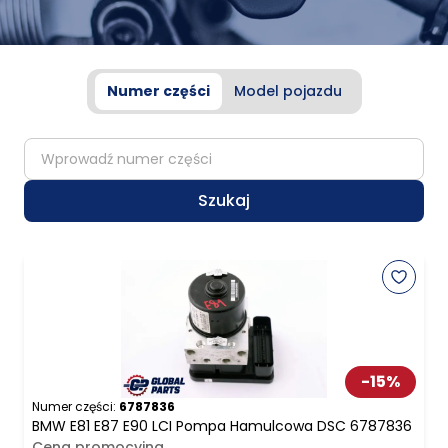
Numer części
Model pojazdu
partNumber
Szukaj
-
15
%
Numer części:
6787836
BMW E81 E87 E90 LCI Pompa Hamulcowa DSC 6787836
Cena promocyjna