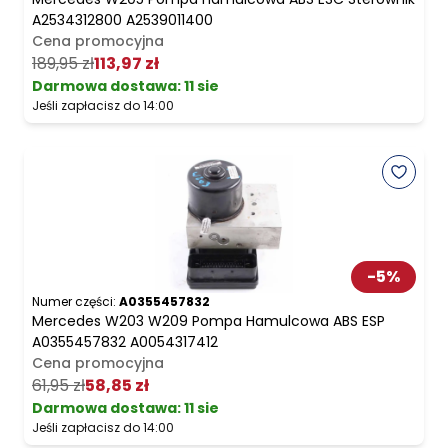
A2534312800 A2539011400
Cena promocyjna
189,95 zł
113,97 zł
Darmowa dostawa
:
11 sie
Jeśli zapłacisz do 14:00
-
5
%
Numer części:
A0355457832
Mercedes W203 W209 Pompa Hamulcowa ABS ESP
A0355457832 A0054317412
Cena promocyjna
61,95 zł
58,85 zł
Darmowa dostawa
:
11 sie
Jeśli zapłacisz do 14:00