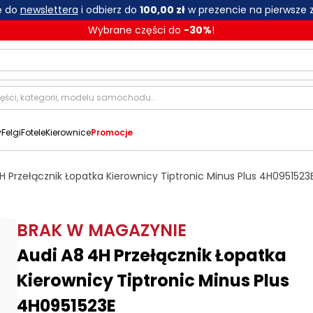
ię do
newslettera
i odbierz do
100,00 zł
w prezencie na pierwsze 
Wybrane części do
-
30
%
!
y
Felgi
Fotele
Kierownice
Promocje
H Przełącznik Łopatka Kierownicy Tiptronic Minus Plus 4H0951523
BRAK W MAGAZYNIE
Audi A8 4H Przełącznik Łopatka
Kierownicy Tiptronic Minus Plus
4H0951523E