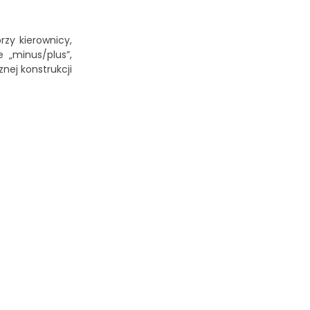
zy kierownicy,
 „minus/plus”,
nej konstrukcji