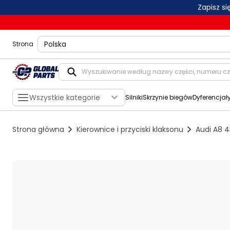
Zapisz s
shippingLocation
Strona
Wszystkie kategorie
Silniki
Skrzynie biegów
Dyferencjał
Strona główna
Kierownice i przyciski klaksonu
Audi A8 4