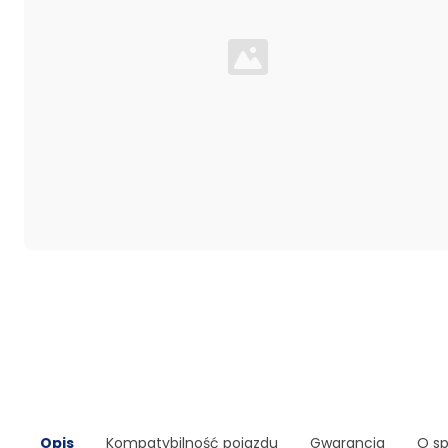
Loading...
Opis
Kompatybilność pojazdu
Gwarancja
O s