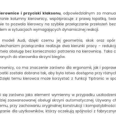
ierownice i przyciski klaksonu
, odpowiedzialnym za manua
onie kolumny kierownicy, współpracuje z prawą łopatką, tworz
nie to pozwala kierowcy na szybkie przełączanie przełożeń be
jazdem w sytuacjach wymagających dynamicznej reakcji.
 modeli Audi, dzięki czemu jej geometria, skok oraz opó
hanizm przełącznika realizuje dwa kierunki pracy – redukcję
twia obsługę bez konieczności patrzenia na kierownicę. Taka 
wanych do sterownika skrzyni biegów.
erownicy, co ma znaczenie zarówno dla ergonomii, jak i popraw
atki została dobrana tak, aby była łatwo dostępna przy różny
Dzięki temu kierowca może korzystać z funkcji Tiptronic w spo
wdzi się zarówno jako element wymienny w przypadku uszkodzen
rdziej zaawansowanej obsługi skrzyni automatycznej. Używany c
mu, przy zachowaniu oryginalnej konstrukcji i kompatybilności
zanie dla użytkowników, którzy oczekują spójności z fabrycz