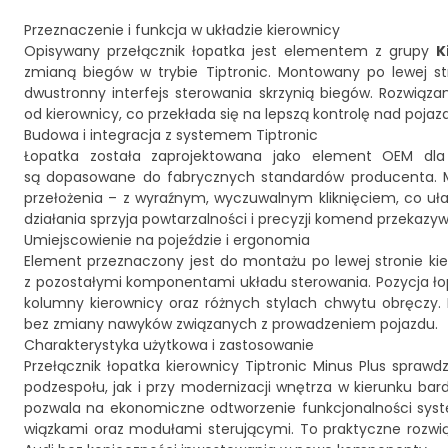
Przeznaczenie i funkcja w układzie kierownicy
Opisywany przełącznik łopatka jest elementem z grupy
K
zmianą biegów w trybie Tiptronic. Montowany po lewej str
dwustronny interfejs sterowania skrzynią biegów. Rozwiąza
od kierownicy, co przekłada się na lepszą kontrolę nad po
Budowa i integracja z systemem Tiptronic
Łopatka została zaprojektowana jako element OEM dla
są dopasowane do fabrycznych standardów producenta. Mec
przełożenia – z wyraźnym, wyczuwalnym kliknięciem, co uła
działania sprzyja powtarzalności i precyzji komend przekazy
Umiejscowienie na pojeździe i ergonomia
Element przeznaczony jest do montażu po lewej stronie ki
z pozostałymi komponentami układu sterowania. Pozycja łop
kolumny kierownicy oraz różnych stylach chwytu obręczy. 
bez zmiany nawyków związanych z prowadzeniem pojazdu.
Charakterystyka użytkowa i zastosowanie
Przełącznik łopatka kierownicy Tiptronic Minus Plus spra
podzespołu, jak i przy modernizacji wnętrza w kierunku ba
pozwala na ekonomiczne odtworzenie funkcjonalności syste
wiązkami oraz modułami sterującymi. To praktyczne rozwią