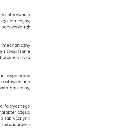
lne sterowanie
ąc intuicyjny,
z odrywania rąk
r mechaniczny
 i zwiększanie
charakterystyka
nej współpracy
ch ustawieniach
sób naturalny,
ia fabrycznego
harakter części
 z fabrycznymi
nym standardem