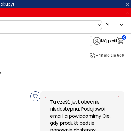
zakupy!
language
0
Mój profil
Notifi
+48 510 215 506
E
Ta część jest obecnie
niedostępna. Podaj swój
email, a powiadomimy Cię,
gdy produkt będzie
ponownie dostępny.