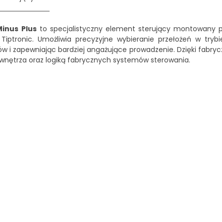
Minus Plus
to specjalistyczny element sterujący montowany pr
iptronic. Umożliwia precyzyjne wybieranie przełożeń w trybie
 i zapewniając bardziej angażujące prowadzenie. Dzięki fabrycz
wnętrza oraz logiką fabrycznych systemów sterowania.