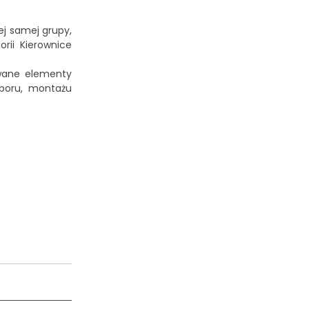
ej samej grupy,
orii
Kierownice
ywane elementy
oboru, montażu