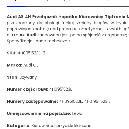
Audi A8 4H Przełącznik Łopatka Kierownicy Tiptronic 
przeznaczony do obsługi funkcji zmiany biegów w trybie T
poprawiając kontrolę nad pracą automatycznej skrzyni biegów
dla marki
Audi
zachowana jest pełna spójność z ergonomią 
Specyfikacja i dane techniczne
SKU:
4H0951523E-2
Marka:
Audi OE
Stan:
Używany
Numer części OEM:
4H0951523E
Numery zastępowalne:
4H0951523E, 4H0 951 523 E
Umiejscowienie na pojeździe:
Lewa
Kategoria:
Kierownice i przyciski klaksonu