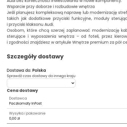
Audi bez konieczności inwestowania w nowe komponenty.
Wsparcie przy doborze i rozbudowie wnętrza
Jeśli planujesz kompleksową naprawę lub modernizację stref
takich jak dodatkowe przyciski funkcyjne, moduły steruj
i przyciski klaksonu Audi
.
Osobom, które chcą szerzej zaplanować modernizację kab
sterujące i wyposażenia wnętrza – od foteli, przez kier
i zgodności znajdziesz w artykule
Wnętrze premium za pół ceny
Szczegóły dostawy
Dostawa do
:
Polska
Sprawdź czas dostawy do innego kraju
deliveryCountry
Cena dostawy
Dostawca
Paczkomaty InPost
Wysyłka i pakowanie
0,00 zł