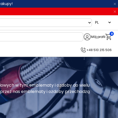
zakupy!
language
0
Mój profil
Notifi
+48 510 215 506
dowych w tym emblematy i ozdoby do wielu 
 przez nas emblematy i ozdoby przechodzą 