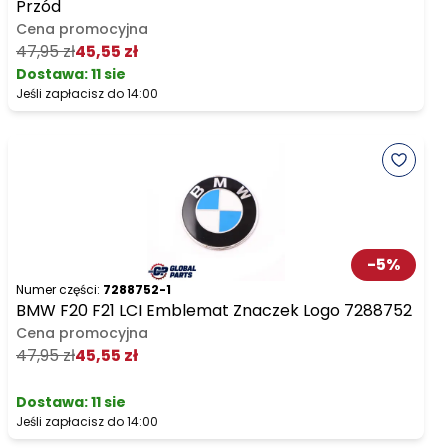
Przód
Cena promocyjna
47,95 zł
45,55 zł
Dostawa:
11 sie
Jeśli zapłacisz do 14:00
-
5
%
Numer części:
7288752-1
BMW F20 F21 LCI Emblemat Znaczek Logo 7288752
Cena promocyjna
47,95 zł
45,55 zł
Dostawa:
11 sie
Jeśli zapłacisz do 14:00