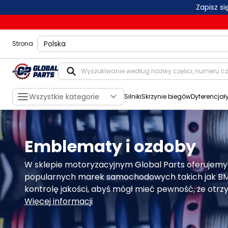
Zapisz s
shippingLocation
Strona
Wszystkie kategorie
Silniki
Skrzynie biegów
Dyferencjał
Emblematy i ozdoby
W sklepie motoryzacyjnym Global Parts oferujemy
popularnych marek samochodowych takich jak BMW,
kontrolę jakości, abyś mógł mieć pewność, że otrzy
Więcej informacji