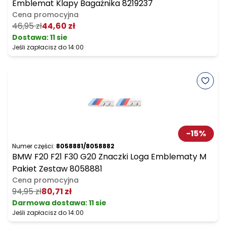
Emblemat Klapy Bagażnika 8219237
Cena promocyjna
46,95 zł
44,60 zł
Dostawa:
11 sie
Jeśli zapłacisz do 14:00
-
15
%
Numer części:
8058881/8058882
BMW F20 F21 F30 G20 Znaczki Loga Emblematy M
Pakiet Zestaw 8058881
Cena promocyjna
94,95 zł
80,71 zł
Darmowa dostawa
:
11 sie
Jeśli zapłacisz do 14:00