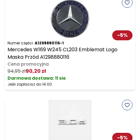
-
5
%
Numer części:
A1298880116-1
Mercedes W169 W245 CL203 Emblemat Logo
Maska Przód A1298880116
Cena promocyjna
94,95 zł
90,20 zł
Darmowa dostawa
:
11 sie
Jeśli zapłacisz do 14:00
-
5
%