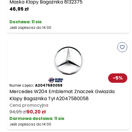
Maska Klapy Bagażnika 8132375
46,95 zł
Dostawa:
11 sie
Jeśli zapłacisz do 14:00
-
5
%
Numer części:
A2047580058
Mercedes W204 Emblemat Znaczek Gwiazda
Klapy Bagażnika Tył A2047580058
Cena promocyjna
94,95 zł
90,20 zł
Darmowa dostawa
:
11 sie
Jeśli zapłacisz do 14:00