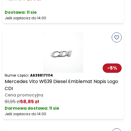
Dostawa:
11 sie
Jeśli zapłacisz do 14:00
-
5
%
Numer części:
A6398171114
Mercedes Vito W639 Diesel Emblemat Napis Logo
CDI
Cena promocyjna
61,95 zł
58,85 zł
Darmowa dostawa
:
11 sie
Jeśli zapłacisz do 14:00