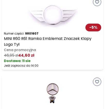
-
5
%
Numer części:
9801607
MINI R60 R61 Ramka Emblemat Znaczek Klapy
Logo Tył
Cena promocyjna
46,95 zł
44,60 zł
Dostawa:
11 sie
Jeśli zapłacisz do 14:00