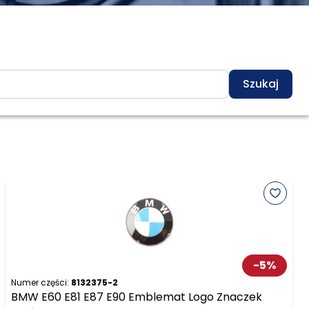
Szukaj
-
5
%
Numer części:
8132375-2
BMW E60 E81 E87 E90 Emblemat Logo Znaczek