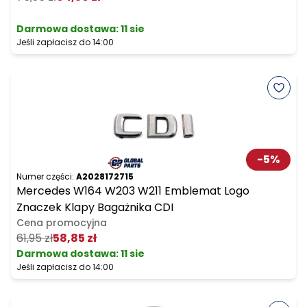
Darmowa dostawa
:
11 sie
Jeśli zapłacisz do 14:00
-
5
%
Numer części:
A2028172715
Mercedes W164 W203 W211 Emblemat Logo
Znaczek Klapy Bagażnika CDI
Cena promocyjna
61,95 zł
58,85 zł
Darmowa dostawa
:
11 sie
Jeśli zapłacisz do 14:00