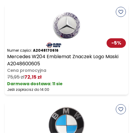
-
5
%
Numer części:
A2048170616
Mercedes W204 Emblemat Znaczek Logo Maski
A2048600605
Cena promocyjna
75,95 zł
72,15 zł
Darmowa dostawa
:
11 sie
Jeśli zapłacisz do 14:00