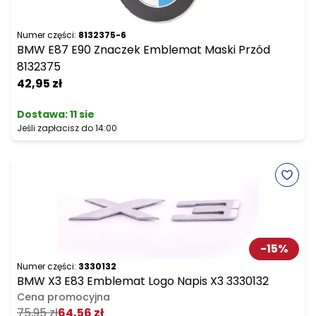
Numer części:
8132375-6
BMW E87 E90 Znaczek Emblemat Maski Przód
8132375
42,95 zł
Dostawa:
11 sie
Jeśli zapłacisz do 14:00
-
15
%
Numer części:
3330132
BMW X3 E83 Emblemat Logo Napis X3 3330132
Cena promocyjna
75,95 zł
64,56 zł