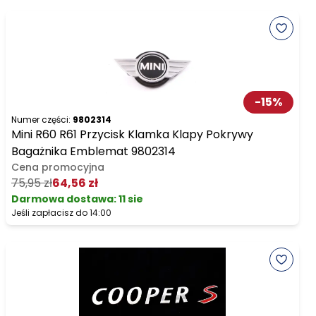
-
15
%
Numer części:
9802314
Mini R60 R61 Przycisk Klamka Klapy Pokrywy
Bagażnika Emblemat 9802314
Cena promocyjna
75,95 zł
64,56 zł
Darmowa dostawa
:
11 sie
Jeśli zapłacisz do 14:00