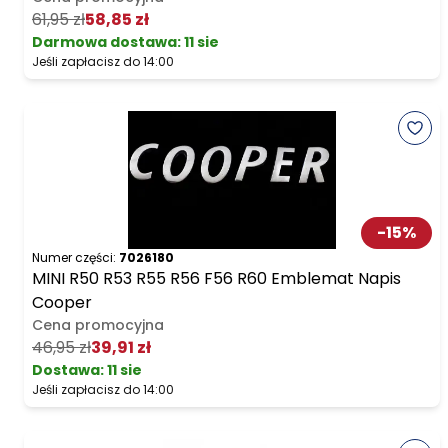
61,95 zł
58,85 zł
Darmowa dostawa
:
11 sie
Jeśli zapłacisz do 14:00
-
15
%
Numer części:
7026180
MINI R50 R53 R55 R56 F56 R60 Emblemat Napis
Cooper
Cena promocyjna
46,95 zł
39,91 zł
Dostawa:
11 sie
Jeśli zapłacisz do 14:00