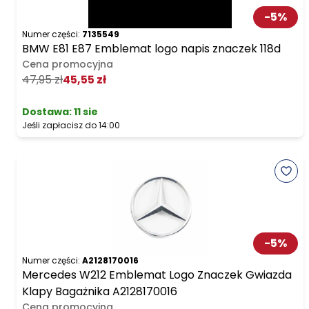
-
5
%
Numer części:
7135549
BMW E81 E87 Emblemat logo napis znaczek 118d
Cena promocyjna
47,95 zł
45,55 zł
Dostawa:
11 sie
Jeśli zapłacisz do 14:00
-
5
%
Numer części:
A2128170016
Mercedes W212 Emblemat Logo Znaczek Gwiazda
Klapy Bagażnika A2128170016
Cena promocyjna