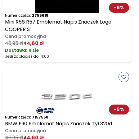
-
5
%
Numer części:
2755618
Mini R56 R57 Emblemat Napis Znaczek Logo
COOPER S
Cena promocyjna
46,95 zł
44,60 zł
Dostawa:
11 sie
Jeśli zapłacisz do 14:00
-
5
%
Numer części:
7157558
BMW E90 Emblemat Napis Znaczek Tył 320d
Cena promocyjna
46,95 zł
44,60 zł