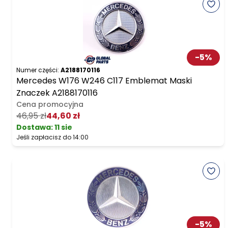
-
5
%
Numer części:
A2188170116
Mercedes W176 W246 C117 Emblemat Maski
Znaczek A2188170116
Cena promocyjna
46,95 zł
44,60 zł
Dostawa:
11 sie
Jeśli zapłacisz do 14:00
-
5
%