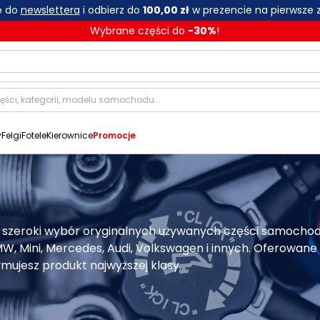
ię do
newslettera
i odbierz do
100,00 zł
w prezencie na pierwsze 
Wybrane części do
-
30
%
!
y
Felgi
Fotele
Kierownice
Promocje
 szeroki wybór oryginalnych używanych części samocho
 Mini, Mercedes, Audi, Volkswagen i innych. Oferowane
mujesz produkt najwyższej klasy.