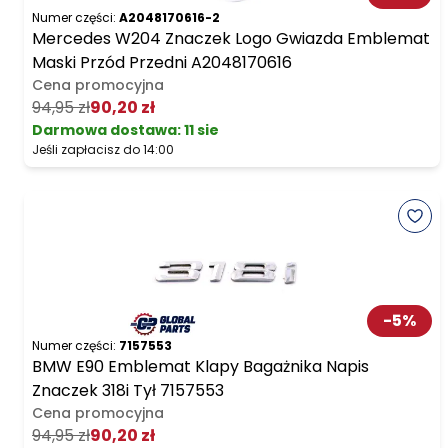
Numer części:
A2048170616-2
Mercedes W204 Znaczek Logo Gwiazda Emblemat
Maski Przód Przedni A2048170616
Cena promocyjna
94,95 zł
90,20 zł
Darmowa dostawa
:
11 sie
Jeśli zapłacisz do 14:00
-
5
%
Numer części:
7157553
BMW E90 Emblemat Klapy Bagażnika Napis
Znaczek 318i Tył 7157553
Cena promocyjna
94,95 zł
90,20 zł