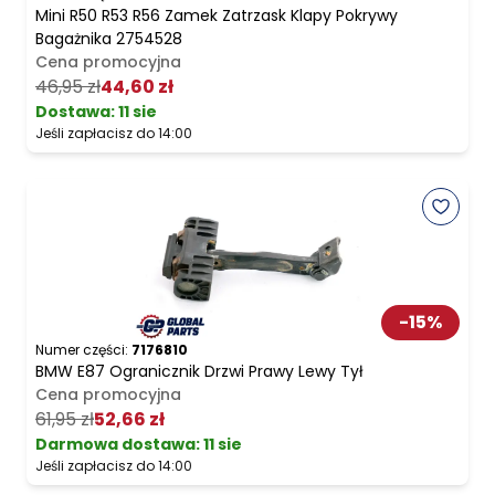
Mini R50 R53 R56 Zamek Zatrzask Klapy Pokrywy
Bagażnika 2754528
Cena promocyjna
46,95 zł
44,60 zł
Dostawa:
11 sie
Jeśli zapłacisz do 14:00
-
15
%
Numer części:
7176810
BMW E87 Ogranicznik Drzwi Prawy Lewy Tył
Cena promocyjna
61,95 zł
52,66 zł
Darmowa dostawa
:
11 sie
Jeśli zapłacisz do 14:00