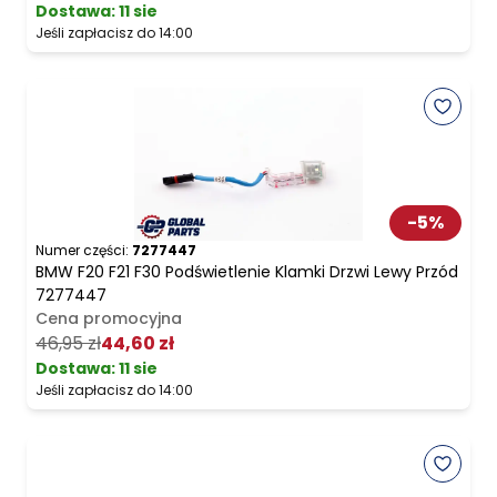
Dostawa:
11 sie
Jeśli zapłacisz do 14:00
-
5
%
Numer części:
7277447
BMW F20 F21 F30 Podświetlenie Klamki Drzwi Lewy Przód
7277447
Cena promocyjna
46,95 zł
44,60 zł
Dostawa:
11 sie
Jeśli zapłacisz do 14:00