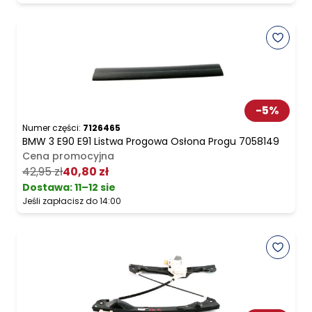
-
5
%
Numer części:
7126465
BMW 3 E90 E91 Listwa Progowa Osłona Progu 7058149
Cena promocyjna
42,95 zł
40,80 zł
Dostawa:
11–12 sie
Jeśli zapłacisz do 14:00