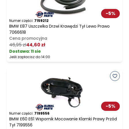
-
5
%
Numer części:
7159212
BMW E87 Uszczelka Drzwi Krawędzi Tył Lewo Prawo
7066618
Cena promocyjna
46,95 zł
44,60 zł
Dostawa:
11 sie
Jeśli zapłacisz do 14:00
-
5
%
Numer części:
7199556
BMW E60 E61 Wspornik Mocowanie Klamki Prawy Przód
Tył 7199556