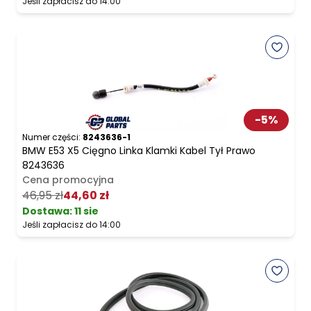
Jeśli zapłacisz do 14:00
-
5
%
Numer części:
8243636-1
BMW E53 X5 Cięgno Linka Klamki Kabel Tył Prawo
8243636
Cena promocyjna
46,95 zł
44,60 zł
Dostawa:
11 sie
Jeśli zapłacisz do 14:00