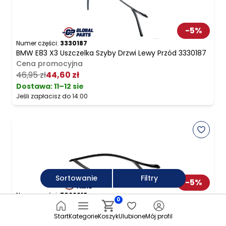
-
5
%
Numer części:
3330187
BMW E83 X3 Uszczelka Szyby Drzwi Lewy Przód 3330187
Cena promocyjna
46,95 zł
44,60 zł
Dostawa:
11–12 sie
Jeśli zapłacisz do 14:00
Sortowanie
Filtry
-
5
%
Numer części:
7066613
0
BMW E87 Uszczelka Szyby Drzwi Lewa Lewy Przód
7066613
Start
Kategorie
Koszyk
Ulubione
Mój profil