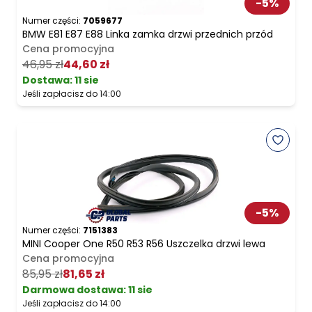
-
5
%
Numer części:
7059677
BMW E81 E87 E88 Linka zamka drzwi przednich przód
Cena promocyjna
46,95 zł
44,60 zł
Dostawa:
11 sie
Jeśli zapłacisz do 14:00
-
5
%
Numer części:
7151383
MINI Cooper One R50 R53 R56 Uszczelka drzwi lewa
Cena promocyjna
85,95 zł
81,65 zł
Darmowa dostawa
:
11 sie
Jeśli zapłacisz do 14:00