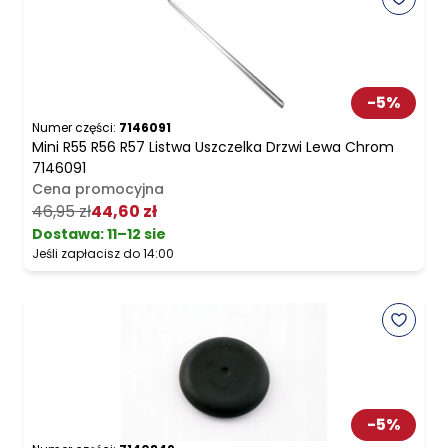
-
5
%
Numer części:
7146091
Mini R55 R56 R57 Listwa Uszczelka Drzwi Lewa Chrom
7146091
Cena promocyjna
46,95 zł
44,60 zł
Dostawa:
11–12 sie
Jeśli zapłacisz do 14:00
-
5
%