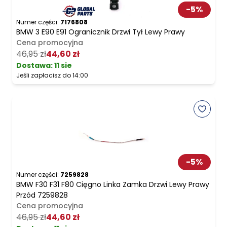
-
5
%
Numer części:
7176808
BMW 3 E90 E91 Ogranicznik Drzwi Tył Lewy Prawy
Cena promocyjna
46,95 zł
44,60 zł
Dostawa:
11 sie
Jeśli zapłacisz do 14:00
-
5
%
Numer części:
7259828
BMW F30 F31 F80 Cięgno Linka Zamka Drzwi Lewy Prawy
Przód 7259828
Cena promocyjna
46,95 zł
44,60 zł