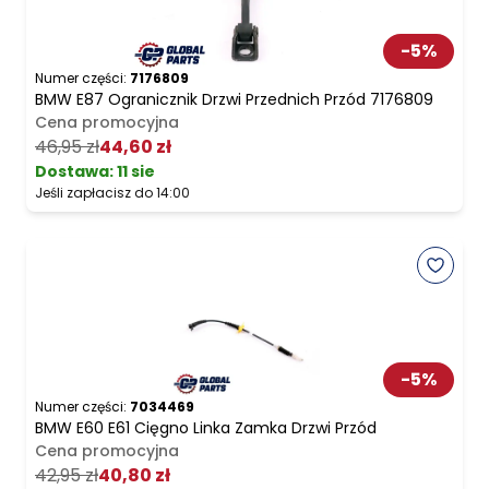
-
5
%
Numer części:
7176809
BMW E87 Ogranicznik Drzwi Przednich Przód 7176809
Cena promocyjna
46,95 zł
44,60 zł
Dostawa:
11 sie
Jeśli zapłacisz do 14:00
-
5
%
Numer części:
7034469
BMW E60 E61 Cięgno Linka Zamka Drzwi Przód
Cena promocyjna
42,95 zł
40,80 zł