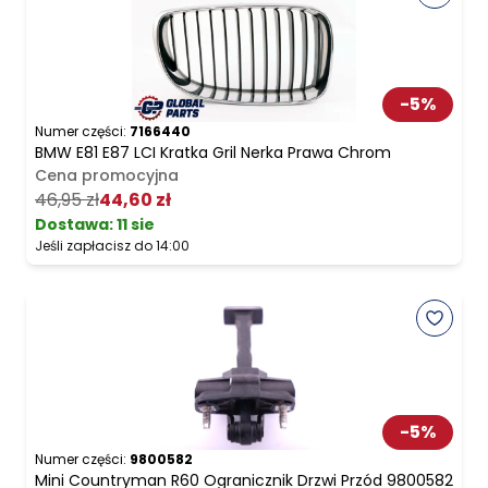
-
5
%
Numer części:
7166440
BMW E81 E87 LCI Kratka Gril Nerka Prawa Chrom
Cena promocyjna
46,95 zł
44,60 zł
Dostawa:
11 sie
Jeśli zapłacisz do 14:00
-
5
%
Numer części:
9800582
Mini Countryman R60 Ogranicznik Drzwi Przód 9800582