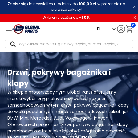
Zapisz się do
newslettera
i odbierz do
100,00 zł
w prezencie na
pierwsze zakupy!
Wybrane części do
-
30
%
!
0
language
Notif
Drzwi, pokrywy bagażnika i
klapy
W sklepie motoryzacyjnym Global Parts oferujemy 
szeroki wybór oryginalnych używanych części 
samochodowych w tym drzwi, pokrywy bagażnika i klapy 
do wielu popularnych marek samochodowych takich jak 
BMW, Mini, Mercedes, Audi, Volkswagen i innych. 
Oferowanych przez nas Drzwi, pokrywy bagażnika i klapy 
przechodzą kontrolę jakości, abyś mógł mieć pewność, 
że otrzymujesz produkt najwyższej klasy.