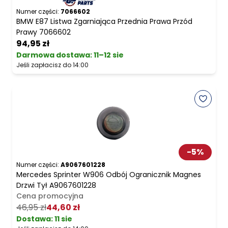
Numer części:
7066602
BMW E87 Listwa Zgarniająca Przednia Prawa Przód
Prawy 7066602
94,95 zł
Darmowa dostawa
:
11–12 sie
Jeśli zapłacisz do 14:00
-
5
%
Numer części:
A9067601228
Mercedes Sprinter W906 Odbój Ogranicznik Magnes
Drzwi Tył A9067601228
Cena promocyjna
46,95 zł
44,60 zł
Dostawa:
11 sie