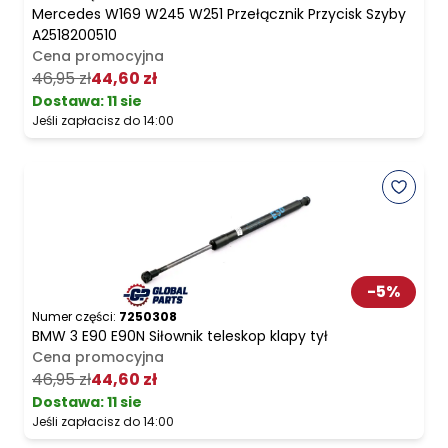
Mercedes W169 W245 W251 Przełącznik Przycisk Szyby
A2518200510
Cena promocyjna
46,95 zł
44,60 zł
Dostawa:
11 sie
Jeśli zapłacisz do 14:00
-
5
%
Numer części:
7250308
BMW 3 E90 E90N Siłownik teleskop klapy tył
Cena promocyjna
46,95 zł
44,60 zł
Dostawa:
11 sie
Jeśli zapłacisz do 14:00