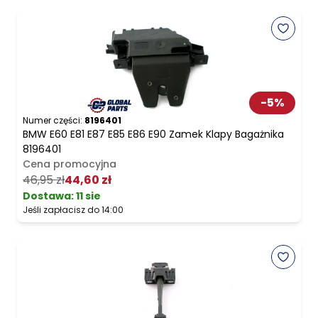
-
5
%
Numer części:
8196401
BMW E60 E81 E87 E85 E86 E90 Zamek Klapy Bagażnika
8196401
Cena promocyjna
46,95 zł
44,60 zł
Dostawa:
11 sie
Jeśli zapłacisz do 14:00