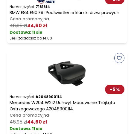
Numer części:
7181314
BMW E84 E90 E91 Podświetlenie klamki drzwi prawych
Cena promocyjna
46,95 zł
44,60 zł
Dostawa:
11 sie
Jeśli zapłacisz do 14:00
-
5
%
Numer części:
A2048900114
Mercedes W204 W212 Uchwyt Mocowanie Trójkąta
Ostrzegawczego A2048900114
Cena promocyjna
46,95 zł
44,60 zł
Dostawa:
11 sie