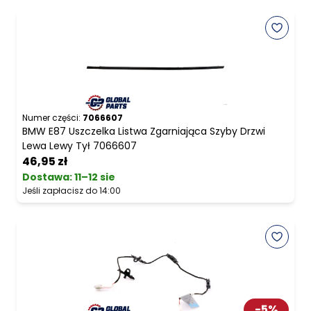
Numer części:
7066607
BMW E87 Uszczelka Listwa Zgarniająca Szyby Drzwi
Lewa Lewy Tył 7066607
46,95 zł
Dostawa:
11–12 sie
Jeśli zapłacisz do 14:00
-
5
%