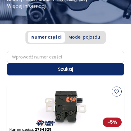
Więcej informacji
Numer części
Model pojazdu
partNumber
Szukaj
-
5
%
Numer części:
2754528