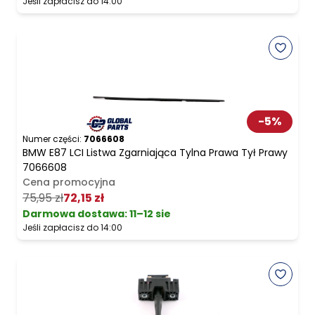
Jeśli zapłacisz do 14:00
-
5
%
Numer części:
7066608
BMW E87 LCI Listwa Zgarniająca Tylna Prawa Tył Prawy
7066608
Cena promocyjna
75,95 zł
72,15 zł
Darmowa dostawa
:
11–12 sie
Jeśli zapłacisz do 14:00