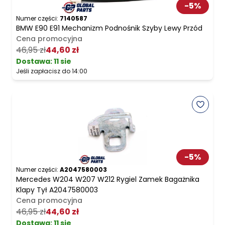
-
5
%
Numer części:
7140587
BMW E90 E91 Mechanizm Podnośnik Szyby Lewy Przód
Cena promocyjna
46,95 zł
44,60 zł
Dostawa:
11 sie
Jeśli zapłacisz do 14:00
-
5
%
Numer części:
A2047580003
Mercedes W204 W207 W212 Rygiel Zamek Bagażnika
Klapy Tył A2047580003
Cena promocyjna
46,95 zł
44,60 zł
Dostawa:
11 sie