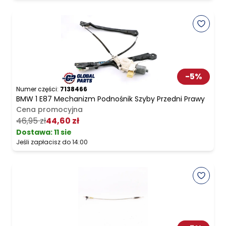
-
5
%
Numer części:
7138466
BMW 1 E87 Mechanizm Podnośnik Szyby Przedni Prawy
Cena promocyjna
46,95 zł
44,60 zł
Dostawa:
11 sie
Jeśli zapłacisz do 14:00