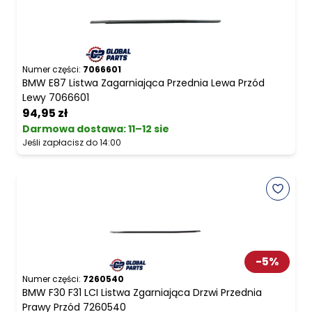
Numer części:
7066601
BMW E87 Listwa Zagarniająca Przednia Lewa Przód
Lewy 7066601
94,95 zł
Darmowa dostawa
:
11–12 sie
Jeśli zapłacisz do 14:00
-
5
%
Numer części:
7260540
BMW F30 F31 LCI Listwa Zgarniająca Drzwi Przednia
Prawy Przód 7260540