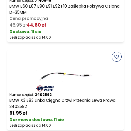
Numer części:
7140849
BMW E60 E87 E90 E91 E92 F10 Zaślepka Pokrywa Osłona
D=35MM
Cena promocyjna
46,95 zł
44,60 zł
Dostawa:
11 sie
Jeśli zapłacisz do 14:00
Numer części:
3402592
BMW X3 E83 Linka Cięgno Drzwi Przednia Lewa Prawa
3402592
61,95 zł
Darmowa dostawa
:
11 sie
Jeśli zapłacisz do 14:00