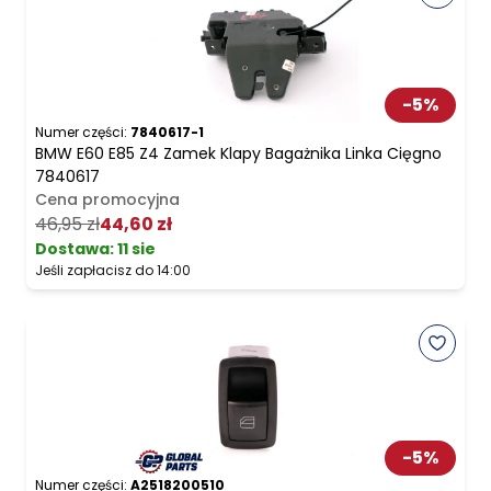
-
5
%
Numer części:
7840617-1
BMW E60 E85 Z4 Zamek Klapy Bagażnika Linka Cięgno
7840617
Cena promocyjna
46,95 zł
44,60 zł
Dostawa:
11 sie
Jeśli zapłacisz do 14:00
-
5
%
Numer części:
A2518200510