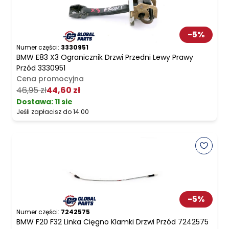
-
5
%
Numer części:
3330951
BMW E83 X3 Ogranicznik Drzwi Przedni Lewy Prawy
Przód 3330951
Cena promocyjna
46,95 zł
44,60 zł
Dostawa:
11 sie
Jeśli zapłacisz do 14:00
-
5
%
Numer części:
7242575
BMW F20 F32 Linka Cięgno Klamki Drzwi Przód 7242575