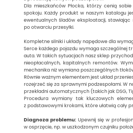
Dla mieszkańców Płocka, którzy cenią sobi
spokoju. Każdy produkt w naszym katalogu jes
ewentualnych śladów eksploatacji, stawiając 
po otwarciu przesyłki.
Kompletne silniki i układy napędowe dla wym
Serce każdego pojazdu wymaga szczególnej tro
auta. W takich sytuacjach nasz sklep przycho
nieopłacalnych, kapitalnych remontów. Wymi
mechanika niż wymiana poszczególnych tłoków,
Równie ważnym elementem jest układ przeniesien
rozejrzeć się za sprawnymi podzespołami. W n
przekładni automatycznych (takich jak DSG, Ti
Procedura wymiany tak kluczowych elemen
z podstawowymi krokami, które ułatwią cały p
Diagnoza problemu:
Upewnij się w profesjo
w osprzęcie, np. w uszkodzonym czujniku położe