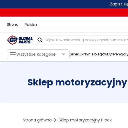
Zapisz s
shippingLocation
Strona
Wszystkie kategorie
Silniki
Skrzynie biegów
Dyferencjał
Sklep motoryzacyjny
Strona główna
Sklep motoryzacyjny Płock