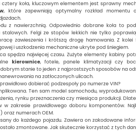
a cztery koła, kluczowym elementem jest sprawny mech
ów
, które zapewniają optymalny rozkład momentu o
djazdach.
u z nawierzchnią. Odpowiednio dobrane koła to po
 stalowych. Felgi ze stopów lekkich nie tylko poprawia
pracę zawieszenia i krótszą drogę hamowania. Z kolei 
ogowej i uszkodzenia mechaniczne ukryte pod śniegiem.
ca spędza najwięcej czasu. Zużyte elementy kabiny potr
nalne
kierownice
, fotele, panele klimatyzacji czy bo
 dobrym stanie to jeden z najprostszych sposobów na o
anewrowania na zatłoczonych ulicach.
 prawidłowo dobierać podzespoły po numerze VIN?
omplikowana. Ten sam model samochodu, wyprodukowan
żenia, rynku przeznaczenia czy miesiąca produkcji. Dla
ów w zakresie prawidłowego doboru komponentów. Najb
er) oraz numerach OEM.
isany do każdego pojazdu. Zawiera on zakodowane infor
to zostało zmontowane. Jak skutecznie korzystać z tych 