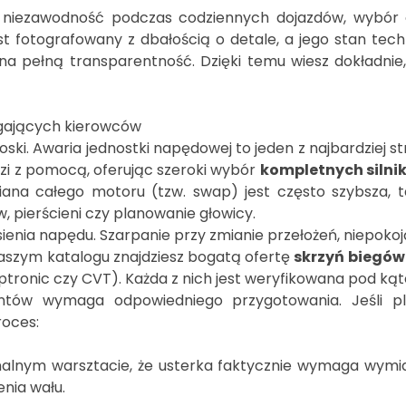
e niezawodność podczas codziennych dojazdów, wybór 
t fotografowany z dbałością o detale, a jego stan tech
na pełną transparentność. Dzięki temu wiesz dokładnie
agających kierowców
ski. Awaria jednostki napędowej to jeden z najbardziej 
dzi z pomocą, oferując szeroki wybór
kompletnych silni
ana całego motoru (tzw. swap) jest często szybsza, 
 pierścieni czy planowanie głowicy.
ia napędu. Szarpanie przy zmianie przełożeń, niepokojące
aszym katalogu znajdziesz bogatą ofertę
skrzyń biegów
ptronic czy CVT). Każda z nich jest weryfikowana pod kąt
tów wymaga odpowiedniego przygotowania. Jeśli pla
roces:
nalnym warsztacie, że usterka faktycznie wymaga wymi
nia wału.