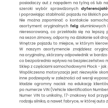
posiadaczy aut z napędem na tylną oś lub n
szeroki wybór sprawdzonych
dyferencjał
i poprawiając stabilność pojazdu na śliskich po
Nie można zapominać o kontakcie samochod
asortyment oryginalnych
felg
aluminiowych i
nieresorowaną, co przekłada się na lepszą 
na sezon zimowy, odporny na działanie soli dr
Wnętrze pojazdu to miejsce, w którym kierow
W naszym asortymencie znajdziesz orygi
na oryginalny, skórzany odpowiednik w bardzo
co bezpośrednio wpływa na bezpieczeństwo m
Sklep z częściami samochodowymi Płock - jak
Współczesna motoryzacja jest niezwykle sk
inne podzespoły w zależności od wersji wyposa
kładzie ogromny nacisk na edukację klient
po numerze VIN (Vehicle Identification Numb
Numer VIN to unikalny, 17-znakowy kod przyp
rodzaju silnika, a nawet fabryce, w której au