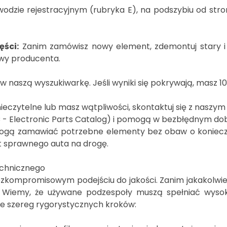
odzie rejestracyjnym (rubryka E), na podszybiu od stron
ści:
Zanim zamówisz nowy element, zdemontuj stary i
wy producenta.
naszą wyszukiwarkę. Jeśli wyniki się pokrywają, masz 1
ieczytelne lub masz wątpliwości, skontaktuj się z naszym
C - Electronic Parts Catalog) i pomogą w bezbłędnym do
 mogą zamawiać potrzebne elementy bez obaw o koniecz
ót sprawnego auta na drogę.
technicznego
ezkompromisowym podejściu do jakości. Zanim jakakolwie
i. Wiemy, że używane podzespoły muszą spełniać wyso
je szereg rygorystycznych kroków: