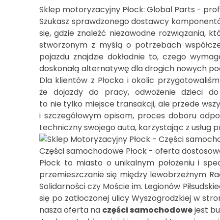
Sklep motoryzacyjny Płock: Global Parts - pr
Szukasz sprawdzonego dostawcy komponentów
się, gdzie znaleźć niezawodne rozwiązania, 
stworzonym z myślą o potrzebach współcze
pojazdu znajdzie dokładnie to, czego wyma
doskonałą alternatywę dla drogich nowych p
Dla klientów z Płocka i okolic przygotowali
że dojazdy do pracy, odwożenie dzieci 
to nie tylko miejsce transakcji, ale przede w
i szczegółowym opisom, proces doboru odpowi
Części samochodowe Płock - oferta dostoso
Płock to miasto o unikalnym położeniu i sp
przemieszczanie się między lewobrzeżnym Ra
Solidarności czy Moście im. Legionów Piłsudsk
się po zatłoczonej ulicy Wyszogrodzkiej w st
nasza oferta na
części samochodowe
jest b