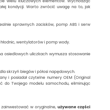
ycie wielu kluczowych elementów. Wychodząc
j kondycji. Warto zwrócić uwagę na to, jak
ealnie sprawnych zacisków, pomp ABS i serw
chłodnic, wentylatorów i pomp wody.
na osiedlowych uliczkach wymusza stosowanie
dla skrzyń biegów i półosi napędowych.
any i posiadał czytelne numery OEM (Original
ać do Twojego modelu samochodu, eliminując
y zainwestować w oryginalne,
używane części