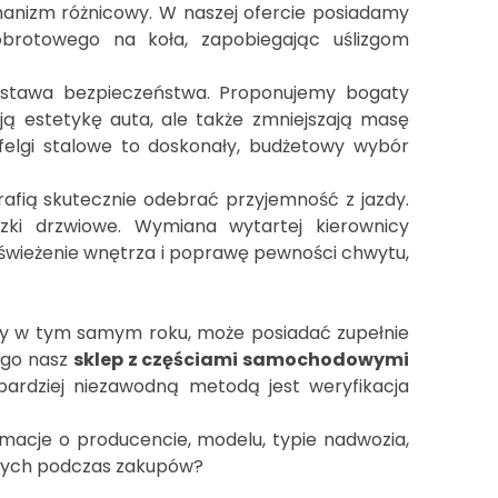
anizm różnicowy. W naszej ofercie posiadamy
brotowego na koła, zapobiegając uślizgom
dstawa bezpieczeństwa. Proponujemy bogaty
ją estetykę auta, ale także zmniejszają masę
felgi stalowe to doskonały, budżetowy wybór
afią skutecznie odebrać przyjemność z jazdy.
czki drzwiowe. Wymiana wytartej kierownicy
dświeżenie wnętrza i poprawę pewności chwytu,
y w tym samym roku, może posiadać zupełnie
tego nasz
sklep z częściami samochodowymi
ardziej niezawodną metodą jest weryfikacja
macje o producencie, modelu, typie nadwozia,
danych podczas zakupów?