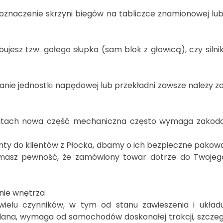
ub oznaczenie skrzyni biegów na tabliczce znamionowej lu
ujesz tzw. gołego słupka (sam blok z głowicą), czy silni
nie jednostki napędowej lub przekładni zawsze należy zas
ach nowa część mechaniczna często wymaga zakodo
ty do klientów z Płocka, dbamy o ich bezpieczne pakow
u masz pewność, że zamówiony towar dotrze do Twojeg
enie wnętrza
wielu czynników, w tym od stanu zawieszenia i układu
ślana, wymaga od samochodów doskonałej trakcji, szcz