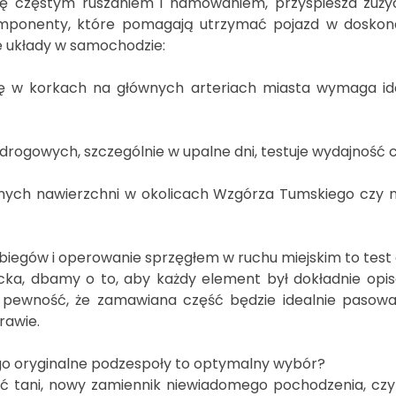
 się częstym ruszaniem i hamowaniem, przyspiesza zuż
onenty, które pomagają utrzymać pojazd w doskonałe
e układy w samochodzie:
ę w korkach na głównych arteriach miasta wymaga id
rogowych, szczególnie w upalne dni, testuje wydajność 
nych nawierzchni w okolicach Wzgórza Tumskiego czy 
iegów i operowanie sprzęgłem w ruchu miejskim to test 
ka, dbamy o to, aby każdy element był dokładnie opis
 pewność, że zamawiana część będzie idealnie pasow
rawie.
o oryginalne podzespoły to optymalny wybór?
ić tani, nowy zamiennik niewiadomego pochodzenia, cz