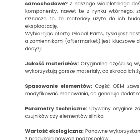
samochodowe
? Z naszego wieloletniego doś
komponenty, nawet te z rynku wtórnego, z
Oznacza to, że materiały użyte do ich bud
eksploatację.
Wybierając ofertę Global Parts, zyskujesz do
a zamiennikami (aftermarket) jest kluczowe d
decyzji:
Jakość materiałów:
Oryginalne części są w
wykorzystują gorsze materiały, co skraca ich 
Spasowanie elementów:
Część OEM zawsz
modyfikować mocowania, co generuje dodatko
Parametry techniczne:
Używany oryginał zac
czujników czy elementów silnika.
Wartość ekologiczna:
Ponowne wykorzystanie
z produkcją nowych podzespołów.