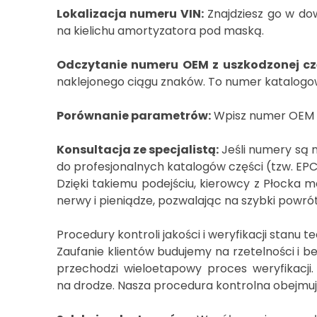
Lokalizacja numeru VIN:
Znajdziesz go w dow
na kielichu amortyzatora pod maską.
Odczytanie numeru OEM z uszkodzonej czę
naklejonego ciągu znaków. To numer katalogo
Porównanie parametrów:
Wpisz numer OEM w 
Konsultacja ze specjalistą:
Jeśli numery są n
do profesjonalnych katalogów części (tzw. EP
Dzięki takiemu podejściu, kierowcy z Płocka
nerwy i pieniądze, pozwalając na szybki powr
Procedury kontroli jakości i weryfikacji stanu 
Zaufanie klientów budujemy na rzetelności i b
przechodzi wieloetapowy proces weryfikacj
na drodze. Nasza procedura kontrolna obejmu