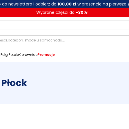
ię do
newslettera
i odbierz do
100,00 zł
w prezencie na pierwsze 
Wybrane części do
-
30
%
!
y
Felgi
Fotele
Kierownice
Promocje
 Płock