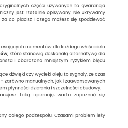
oryginalnych części używanych to gwarancja
niczny jest rzetelnie opisywany. Nie ukrywamy
, za co płacisz i czego możesz się spodziewać
stresujących momentów dla każdego właściciela
ków
, które stanowią doskonałą alternatywę dla
tańsza i obarczona mniejszym ryzykiem błędu
 dźwięki czy wycieki oleju to sygnały, że czas
- zarówno manualnych, jak i zaawansowanych
em płynności działania i szczelności obudowy.
nujesz taką operację, warto zapoznać się
any całego podzespołu. Czasami problem leży