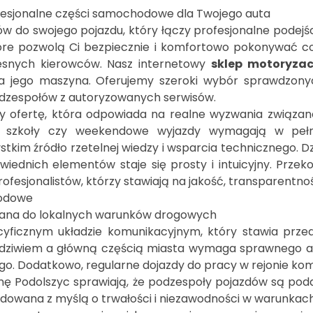
ofesjonalne części samochodowe dla Twojego auta
 do swojego pojazdu, który łączy profesjonalne podej
które pozwolą Ci bezpiecznie i komfortowo pokonywać c
snych kierowców. Nasz internetowy
sklep motoryzac
ga jego maszyna. Oferujemy szeroki wybór sprawdzon
odzespołów z autoryzowanych serwisów.
śmy ofertę, która odpowiada na realne wyzwania związa
do szkoły czy weekendowe wyjazdy wymagają w peł
szystkim źródło rzetelnej wiedzy i wsparcia techniczne
ednich elementów staje się prosty i intuicyjny. Przek
wana do lokalnych warunków drogowych
ecyficznym układzie komunikacyjnym, który stawia prz
dziwiem a główną częścią miasta wymaga sprawnego au
iego. Dodatkowo, regularne dojazdy do pracy w rejonie ko
ronę Podolszyc sprawiają, że podzespoły pojazdów są p
udowana z myślą o trwałości i niezawodności w warunkach