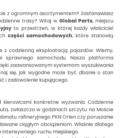
ście z ogromnym asortymentem? Zastanawiasz
odzienne trasy? Witaj w
Global Parts
, miejscu
yjny
to przestrzeń, w której każdy właściciel
ych
części samochodowych
, które stanowią
ne z codzienną eksploatacją pojazdów. Wiemy,
ni sprawnego samochodu. Nasza platforma
go. Dzięki zaawansowanym systemom wyszukiwania
onaj się, jak wygodne może być dbanie o stan
ed kierowcami konkretne wyzwania. Codzienne
ta, zwłaszcza w godzinach szczytu na Moście
mbinatu rafineryjnego PKN Orlen czy poruszanie
oddawane ciągłym obciążeniom. Właśnie dlatego
 intensywnego ruchu miejskiego.