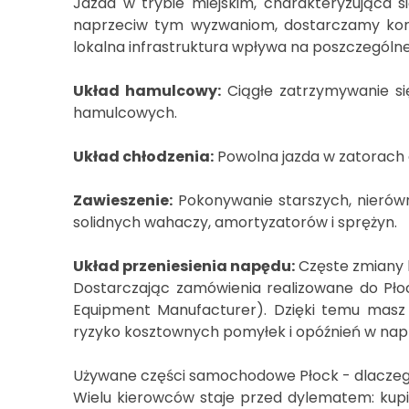
Jazda w trybie miejskim, charakteryzująca
naprzeciw tym wyzwaniom, dostarczamy komp
lokalna infrastruktura wpływa na poszczególn
Układ hamulcowy:
Ciągłe zatrzymywanie si
hamulcowych.
Układ chłodzenia:
Powolna jazda w zatorach d
Zawieszenie:
Pokonywanie starszych, nierów
solidnych wahaczy, amortyzatorów i sprężyn.
Układ przeniesienia napędu:
Częste zmiany b
Dostarczając zamówienia realizowane do Płoc
Equipment Manufacturer). Dzięki temu masz
ryzyko kosztownych pomyłek i opóźnień w nap
Używane części samochodowe Płock - dlaczeg
Wielu kierowców staje przed dylematem: kup