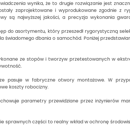
wiadczenia wynika, że to drugie rozwiązanie jest znaczn
ostały zaprojektowane i wyprodukowane zgodnie z ry
owy są najwyższej jakości, a precyzja wykonania gwa
stęp do asortymentu, który przeszedł rygorystyczną sele
la świadomego dbania o samochód. Poniżej przedstawiamy
ykonane ze stopów i tworzyw przetestowanych w ekstr
żywotność.
e pasuje w fabryczne otwory montażowe. W przypa
we koszty robocizny.
howuje parametry przewidziane przez inżynierów marki
 sprawnych części to realny wkład w ochronę środowis