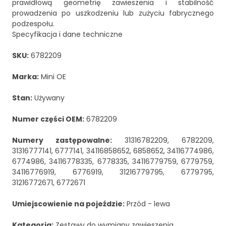
prawidłową geometrię zawieszenia i stabilność
prowadzenia po uszkodzeniu lub zużyciu fabrycznego
podzespołu.
Specyfikacja i dane techniczne
SKU:
6782209
Marka:
Mini OE
Stan:
Używany
Numer części OEM:
6782209
Numery zastępowalne:
31316782209, 6782209,
31316777141, 6777141, 34116858652, 6858652, 34116774986,
6774986, 34116778335, 6778335, 34116779759, 6779759,
34116776919, 6776919, 31216779795, 6779795,
31216772671, 6772671
Umiejscowienie na pojeździe:
Przód - lewa
Kategoria:
Zestawy do wymiany zawieszenia