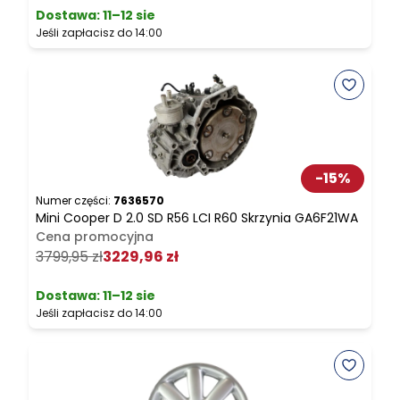
Dostawa:
11–12 sie
Jeśli zapłacisz do 14:00
J
-
15
%
Numer części:
7636570
N
Mini Cooper D 2.0 SD R56 LCI R60 Skrzynia GA6F21WA
M
Cena promocyjna
3799,95 zł
3229,96 zł
3
Dostawa:
11–12 sie
Jeśli zapłacisz do 14:00
J