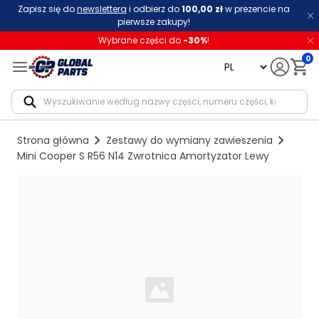
Zapisz się do
newslettera
i odbierz do
100,00 zł
w prezencie na
pierwsze zakupy!
Wybrane części do
-
30
%
!
0
language
Notif
Strona główna
Zestawy do wymiany zawieszenia
Mini Cooper S R56 N14 Zwrotnica Amortyzator Lewy
Loading...