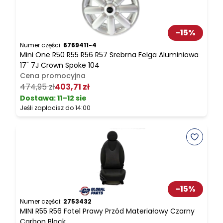
-
15
%
Numer części:
6769411-4
N
Mini One R50 R55 R56 R57 Srebrna Felga Aluminiowa
M
17" 7J Crown Spoke 104
Cena promocyjna
2
474,95 zł
403,71 zł
Dostawa:
11–12 sie
Jeśli zapłacisz do 14:00
J
-
15
%
Numer części:
2753432
N
MINI R55 R56 Fotel Prawy Przód Materiałowy Czarny
M
Carbon Black