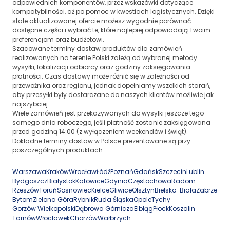
odpowiednich komponentów, przez wskazówki dotyczące
kompatybilności, aż po pomoc w kwestiach logistycznych. Dzięki
stale aktualizowanej ofercie możesz wygodnie porównać
dostępne części i wybrać te, które najlepiej odpowiadają Twoim
preferencjom oraz budżetowi.
Szacowane terminy dostaw produktów dla zamówień
realizowanych na terenie Polski zależą od wybranej metody
wysyłki, lokalizacji odbiorcy oraz godziny zaksięgowania
płatności. Czas dostawy może różnić się w zależności od
przewoźnika oraz regionu, jednak dopełniamy wszelkich starań,
aby przesyłki były dostarczane do naszych klientów możliwie jak
najszybciej.
Wiele zamówień jest przekazywanych do wysyłki jeszcze tego
samego dnia roboczego, jeśli płatność zostanie zaksięgowana
przed godziną 14:00 (z wyłączeniem weekendów i świąt).
Dokładne terminy dostaw w Polsce prezentowane są przy
poszczególnych produktach.
Warszawa
Kraków
Wrocław
Łódź
Poznań
Gdańsk
Szczecin
Lublin
Bydgoszcz
Białystok
Katowice
Gdynia
Częstochowa
Radom
Rzeszów
Toruń
Sosnowiec
Kielce
Gliwice
Olsztyn
Bielsko-Biała
Zabrze
Bytom
Zielona Góra
Rybnik
Ruda Śląska
Opole
Tychy
Gorzów Wielkopolski
Dąbrowa Górnicza
Elbląg
Płock
Koszalin
Tarnów
Włocławek
Chorzów
Wałbrzych