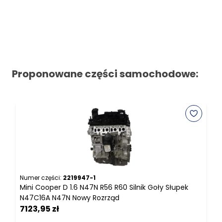
Proponowane części samochodowe:
Numer części:
2219947-1
N
Mini Cooper D 1.6 N47N R56 R60 Silnik Goły Słupek
M
N47C16A N47N Nowy Rozrząd
S
7123,95 zł
9