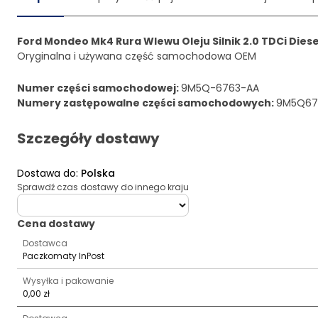
Ford Mondeo Mk4 Rura Wlewu Oleju Silnik 2.0 TDCi Die
Oryginalna i używana część samochodowa OEM
Numer części samochodowej
:
9M5Q-6763-AA
Numery zastępowalne części samochodowych
:
9M5Q67
Szczegóły dostawy
Dostawa do
:
Polska
Sprawdź czas dostawy do innego kraju
deliveryCountry
Cena dostawy
Dostawca
Paczkomaty InPost
Wysyłka i pakowanie
0,00 zł