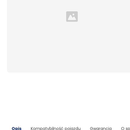
Loading...
Opis
Kompatybilność pojazdu
Gwarancja
O s