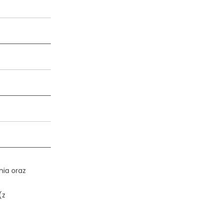
ia oraz
(z