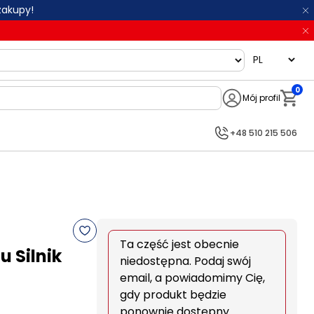
zakupy!
language
0
Mój profil
Notifi
+48 510 215 506
Ta część jest obecnie
 Silnik
niedostępna. Podaj swój
email, a powiadomimy Cię,
gdy produkt będzie
ponownie dostępny.