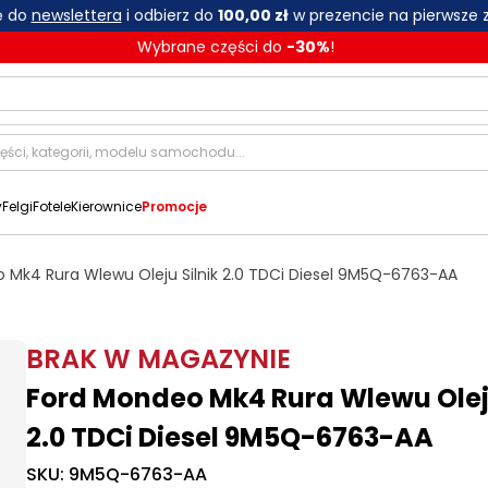
ię do
newslettera
i odbierz do
100,00 zł
w prezencie na pierwsze 
Wybrane części do
-
30
%
!
y
Felgi
Fotele
Kierownice
Promocje
 Mk4 Rura Wlewu Oleju Silnik 2.0 TDCi Diesel 9M5Q-6763-AA
BRAK W MAGAZYNIE
Ford Mondeo Mk4 Rura Wlewu Oleju
2.0 TDCi Diesel 9M5Q-6763-AA
SKU:
9M5Q-6763-AA