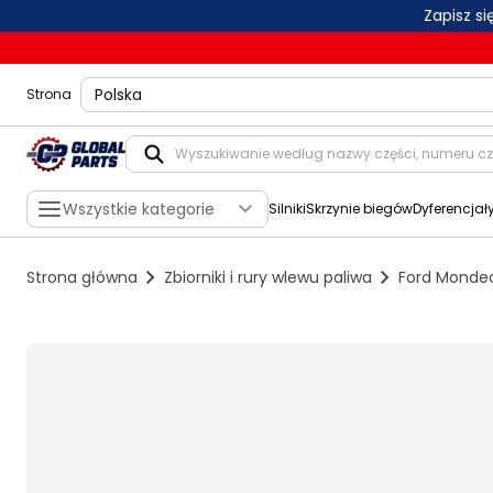
Zapisz s
shippingLocation
Strona
Wszystkie kategorie
Silniki
Skrzynie biegów
Dyferencjał
Strona główna
Zbiorniki i rury wlewu paliwa
Ford Mondeo