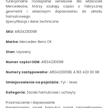
funkcjonalne rozwiązanie serwisowe dla właścicieli
Mercedesów, którzy szukają części o fabrycznej
geometrii i właściwym dopasowaniu do układu
hamulcowego.
Specyfikacja i dane techniczne
SKU:
A1634230098
Marka:
Mercedes-Benz OE
Stan:
Używany
Numer części OEM:
A1634230098
Numery zastępowalne:
A1634230098, A 163 423 00 98
Umiejscowienie na pojeździe:
Tył - lewa
Kategoria:
Zaciski hamulcowe i uchwyty
Przeznaczenie i dopasowanie
Prezentowany zacisk hamulca został zaprojektowany