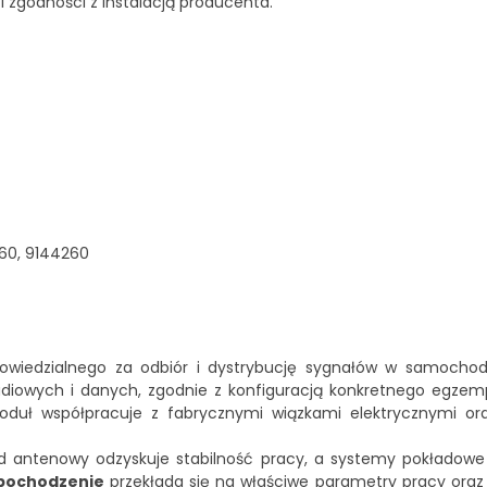
i zgodności z instalacją producenta.
60, 9144260
wiedzialnego za odbiór i dystrybucję sygnałów w samochod
radiowych i danych, zgodnie z konfiguracją konkretnego egzem
moduł współpracuje z fabrycznymi wiązkami elektrycznymi or
d antenowy odzyskuje stabilność pracy, a systemy pokładow
 pochodzenie
przekłada się na właściwe parametry pracy oraz