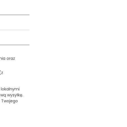
ia oraz
(z
 lokalnymi
ową wysyłkę.
o Twojego