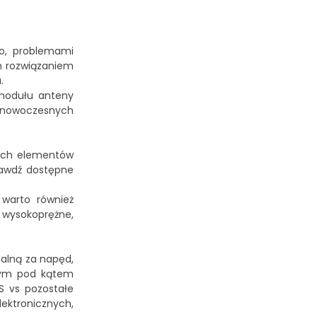
go, problemami
m rozwiązaniem
.
 modułu anteny
w nowoczesnych
nych elementów
rawdź dostępne
warto również
 wysokoprężne,
alną za napęd,
 tym pod kątem
S vs pozostałe
ektronicznych,