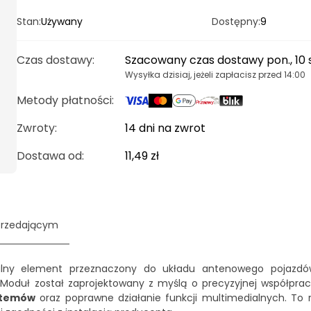
Stan:
Używany
Dostępny:
9
Czas dostawy
:
Szacowany czas dostawy pon., 10 
Wysyłka dzisiaj, jeżeli zapłacisz przed 14:00
Metody płatności
:
Zwroty:
14 dni na zwrot
Dostawa od
:
11,49 zł
przedającym
lny element przeznaczony do układu antenowego pojazdó
 Moduł został zaprojektowany z myślą o precyzyjnej współpracy
stemów
oraz poprawne działanie funkcji multimedialnych. To r