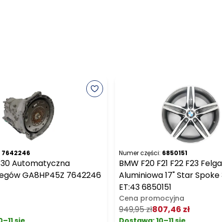
7642246
Numer części:
6850151
F30 Automatyczna
BMW F20 F21 F22 F23 Felga
Biegów GA8HP45Z 7642246
Aluminiowa 17" Star Spoke 
ET:43 6850151
Cena promocyjna
949,95 zł
807,46 zł
0–11 sie
Dostawa:
10–11 sie