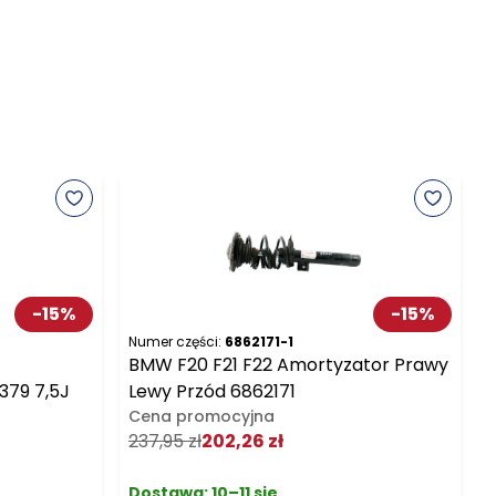
-
15
%
-
15
%
Numer części:
6862171-1
N
BMW F20 F21 F22 Amortyzator Prawy
379 7,5J
Lewy Przód 6862171
Cena promocyjna
237,95 zł
202,26 zł
9
Dostawa:
10–11 sie