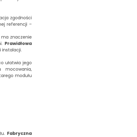
kacja zgodności
j referencji –
o ma znaczenie
i.
Prawidłowa
nstalacji.
o ułatwia jego
u mocowania,
starego modułu
żu.
Fabryczna