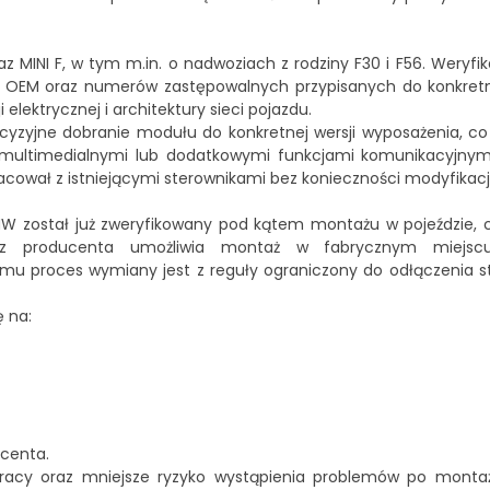
MINI F, w tym m.in. o nadwoziach z rodziny F30 i F56. Weryfi
OEM oraz numerów zastępowalnych przypisanych do konkretne
lektrycznej i architektury sieci pojazdu.
cyzyjne dobranie modułu do konkretnej wersji wyposażenia, c
multimedialnymi lub dodatkowymi funkcjami komunikacyjnym
ował z istniejącymi sterownikami bez konieczności modyfikacji i
został już zweryfikowany pod kątem montażu w pojeździe, c
rzez producenta umożliwia montaż w fabrycznym miejsc
temu proces wymiany jest z reguły ograniczony do odłączenia 
 na:
ucenta.
pracy oraz mniejsze ryzyko wystąpienia problemów po monta