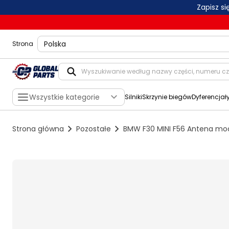
Zapisz s
shippingLocation
Strona
Wszystkie kategorie
Silniki
Skrzynie biegów
Dyferencjał
Strona główna
Pozostałe
BMW F30 MINI F56 Antena mo