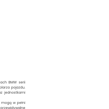
ach BMW serii
plarza pojazdu.
az jednostkami
e mogą w pełni
 przewidywalne