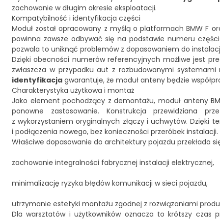
zachowanie w długim okresie eksploatacji.
Kompatybilność i identyfikacja części
Moduł został opracowany z myślą o platformach BMW F oraz 
powinna zawsze odbywać się na podstawie numeru części 
pozwala to uniknąć problemów z dopasowaniem do instalacji e
Dzięki obecności numerów referencyjnych możliwe jest pre
zwłaszcza w przypadku aut z rozbudowanymi systemami 
identyfikacja
gwarantuje, że moduł anteny będzie współprac
Charakterystyka użytkowa i montaż
Jako element pochodzący z demontażu, moduł anteny BMW 
ponowne zastosowanie. Konstrukcja przewidziana p
z wykorzystaniem oryginalnych złączy i uchwytów. Dzięki 
i podłączenia nowego, bez konieczności przeróbek instalacji.
Właściwe dopasowanie do architektury pojazdu przekłada się
zachowanie integralności fabrycznej instalacji elektrycznej,
minimalizację ryzyka błędów komunikacji w sieci pojazdu,
utrzymanie estetyki montażu zgodnej z rozwiązaniami prod
Dla warsztatów i użytkowników oznacza to krótszy czas 