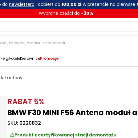
ię do
newslettera
i odbierz do
100,00 zł
w prezencie na pierwsze 
Wybrane części do
-
30
%
!
y
Felgi
Fotele
Kierownice
Promocje
duł anteny
RABAT
5
%
BMW F30 MINI F56 Antena moduł 
SKU:
9220832
Produkt z certyfikowanej stacji demontażu