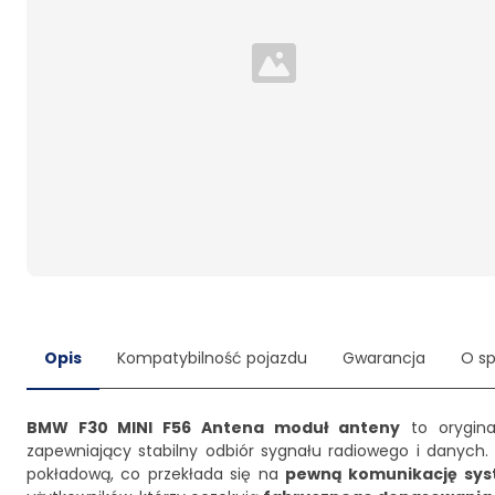
Loading...
Opis
Kompatybilność pojazdu
Gwarancja
O s
BMW F30 MINI F56 Antena moduł anteny
to orygina
zapewniający stabilny odbiór sygnału radiowego i danych.
pokładową, co przekłada się na
pewną komunikację sy