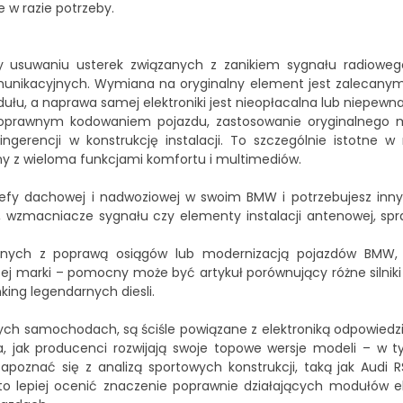
e w razie potrzeby.
y usuwaniu usterek związanych z zanikiem sygnału radiowe
unikacyjnych. Wymiana na oryginalny element jest zalecany
łu, a naprawa samej elektroniki jest nieopłacalna lub niepewna
 poprawnym kodowaniem pojazdu, zastosowanie oryginalnego
gerencji w konstrukcję instalacji. To szczególnie istotne 
ny z wieloma funkcjami komfortu i multimediów.
trefy dachowej i nadwoziowej w swoim BMW i potrzebujesz in
, wzmacniacze sygnału czy elementy instalacji antenowej, sp
anych z poprawą osiągów lub modernizacją pojazdów BMW, 
j marki – pomocny może być artykuł porównujący różne silniki
ing legendarnych diesli
.
 samochodach, są ściśle powiązane z elektroniką odpowiedzi
ia, jak producenci rozwijają swoje topowe wersje modeli – w
oznać się z analizą sportowych konstrukcji, taką jak
Audi R
to lepiej ocenić znaczenie poprawnie działających modułów el