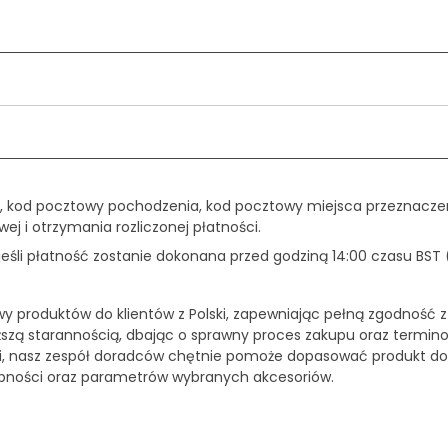
, kod pocztowy pochodzenia, kod pocztowy miejsca przeznaczen
ej i otrzymania rozliczonej płatności.
śli płatność zostanie dokonana przed godziną 14:00 czasu BST 
wy produktów do klientów z Polski, zapewniając pełną zgodność z
ższą starannością, dbając o sprawny proces zakupu oraz termin
ści, nasz zespół doradców chętnie pomoże dopasować produkt d
ępności oraz parametrów wybranych akcesoriów.