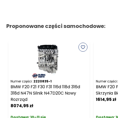
Proponowane części samochodowe:
Numer części:
2220835-1
Numer części:
BMW F20 F21 F30 F31 116d 118d 316d
BMW F20 
318d N47N Silnik N47D20C Nowy
Skrzynia 
Rozrząd
1614,95 zł
8074,95 zł
Dostawa:
10–11 sie
Dostawa:
1