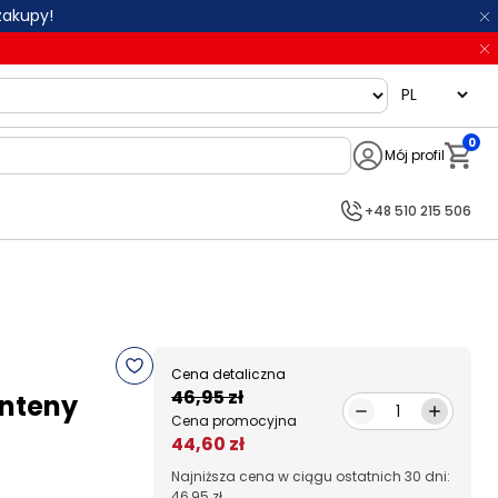
zakupy!
language
0
Mój profil
Notifi
+48 510 215 506
Cena detaliczna
46,95 zł
anteny
1
Cena promocyjna
44,60 zł
Najniższa cena w ciągu ostatnich 30 dni:
46,95 zł