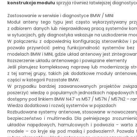
konstrukcja modułu
sprzyja również łatwiejszej diagnostyc
Zastosowanie w serwisie i diagnostyce BMW / MINI
Moduł anteny tego typu jest często wykorzystywany prz
z odbiorem danych lub nieprawidłową pracą systemów kom
w sytuacjach, gdy diagnostyka wskazuje na uszkodzenie modu
W połączeniu z odpowiednią konfiguracją sterowników i
pozwala przywrócić pełną funkcjonalność systemów bez in
modelach BMW i MINI, gdzie układ antenowy jest zintegrowa
Rozszerzenie układu antenowego i powiązane elementy
Jeśli planujesz kompleksową naprawę lub modernizację s
z tej samej grupy, takich jak dodatkowe moduły antenowe
części w kategorii
Pozostałe BMW
.
W przypadku bardziej zaawansowanych projektów związ
poszerzyć wiedzę o popularnych jednostkach napędowych te
dostępny pod linkiem
BMW N47 vs M57 / M57N / M57N2 – rank
Wiedza dodatkowa i rozwój systemów w pojazdach
Rozbudowane systemy antenowe, stosowane w nowoczesnych
bezpieczeństwo i multimedia. Dla pełniejszego zrozumien
układów napędowych, hamulcowych i podwozia – warto zap
modele – co kryje się pod maską i podwoziem?
. Pozwala 