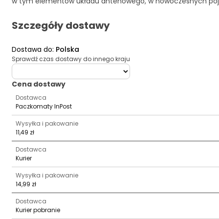
w tym elementów układu antenowego, w nowoczesnych poj
Szczegóły dostawy
Dostawa do
:
Polska
Sprawdź czas dostawy do innego kraju
deliveryCountry
Cena dostawy
Dostawca
Paczkomaty InPost
Wysyłka i pakowanie
11,49 zł
Dostawca
Kurier
Wysyłka i pakowanie
14,99 zł
Dostawca
Kurier pobranie