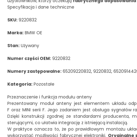
użytkowników, którzy oczekują
fabrycznego dopasowania
Specyfikacja i dane techniczne
SKU:
9220832
Marka:
BMW OE
Stan:
Używany
Numer części OEM:
9220832
Numery zastępowalne:
65209220832, 9220832, 652091442
Kategoria:
Pozostałe
Przeznaczenie i funkcja modułu anteny
Prezentowany moduł anteny jest elementem układu odpo
F oraz MINI serii F. Jego zadaniem jest obsługa sygnałów 
Dzięki konstrukcji zgodnej ze standardami producenta, 
sterującymi, co ułatwia integrację z istniejącą instalacją.
W praktyce oznacza to, że po prawidłowym montażu ukła
wykorzystać możliwości fabrycznej elektroniki.
Oryginalne