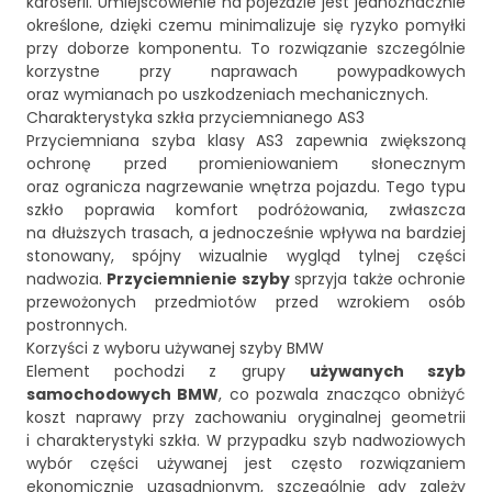
karoserii. Umiejscowienie na pojeździe jest jednoznacznie
określone, dzięki czemu minimalizuje się ryzyko pomyłki
przy doborze komponentu. To rozwiązanie szczególnie
korzystne przy naprawach powypadkowych
oraz wymianach po uszkodzeniach mechanicznych.
Charakterystyka szkła przyciemnianego AS3
Przyciemniana szyba klasy AS3 zapewnia zwiększoną
ochronę przed promieniowaniem słonecznym
oraz ogranicza nagrzewanie wnętrza pojazdu. Tego typu
szkło poprawia komfort podróżowania, zwłaszcza
na dłuższych trasach, a jednocześnie wpływa na bardziej
stonowany, spójny wizualnie wygląd tylnej części
nadwozia.
Przyciemnienie szyby
sprzyja także ochronie
przewożonych przedmiotów przed wzrokiem osób
postronnych.
Korzyści z wyboru używanej szyby BMW
Element pochodzi z grupy
używanych szyb
samochodowych BMW
, co pozwala znacząco obniżyć
koszt naprawy przy zachowaniu oryginalnej geometrii
i charakterystyki szkła. W przypadku szyb nadwoziowych
wybór części używanej jest często rozwiązaniem
ekonomicznie uzasadnionym, szczególnie gdy zależy