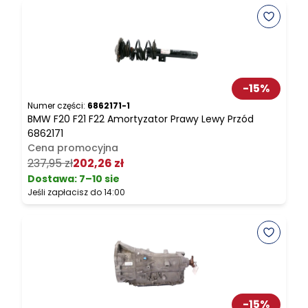
-
15
%
Numer części:
6862171-1
N
BMW F20 F21 F22 Amortyzator Prawy Lewy Przód
B
6862171
Cena promocyjna
4
237,95 zł
202,26 zł
Dostawa:
7–10 sie
J
Jeśli zapłacisz do 14:00
-
15
%
N