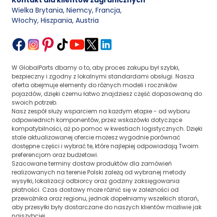
Kontakt dla klientów zagranicznych
Wielka Brytania, Niemcy, Francja
,
Włochy, Hiszpania, Austria
W GlobalParts dbamy o to, aby proces zakupu był szybki,
bezpieczny i zgodny z lokalnymi standardami obsługi. Nasza
oferta obejmuje elementy do różnych modeli i roczników
pojazdów, dzięki czemu łatwo znajdziesz część dopasowaną do
swoich potrzeb.
Nasz zespół służy wsparciem na każdym etapie - od wyboru
odpowiednich komponentów, przez wskazówki dotyczące
kompatybilności, aż po pomoc w kwestiach logistycznych. Dzięki
stale aktualizowanej ofercie możesz wygodnie porównać
dostępne części i wybrać te, które najlepiej odpowiadają Twoim
preferencjom oraz budżetowi.
Szacowane terminy dostaw produktów dla zamówień
realizowanych na terenie Polski zależą od wybranej metody
wysyłki, lokalizacji odbiorcy oraz godziny zaksięgowania
płatności. Czas dostawy może różnić się w zależności od
przewoźnika oraz regionu, jednak dopełniamy wszelkich starań,
aby przesyłki były dostarczane do naszych klientów możliwie jak
najszybciej.