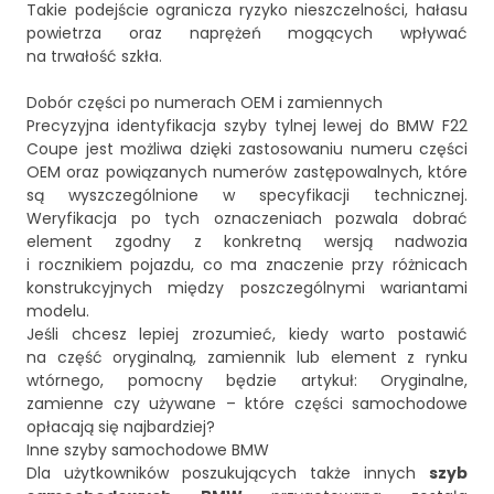
Takie podejście ogranicza ryzyko nieszczelności, hałasu
powietrza oraz naprężeń mogących wpływać
na trwałość szkła.
Dobór części po numerach OEM i zamiennych
Precyzyjna identyfikacja szyby tylnej lewej do BMW F22
Coupe jest możliwa dzięki zastosowaniu numeru części
OEM oraz powiązanych numerów zastępowalnych, które
są wyszczególnione w specyfikacji technicznej.
Weryfikacja po tych oznaczeniach pozwala dobrać
element zgodny z konkretną wersją nadwozia
i rocznikiem pojazdu, co ma znaczenie przy różnicach
konstrukcyjnych między poszczególnymi wariantami
modelu.
Jeśli chcesz lepiej zrozumieć, kiedy warto postawić
na część oryginalną, zamiennik lub element z rynku
wtórnego, pomocny będzie artykuł:
Oryginalne,
zamienne czy używane – które części samochodowe
opłacają się najbardziej?
Inne szyby samochodowe BMW
Dla użytkowników poszukujących także innych
szyb