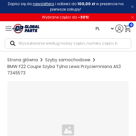
Zapisz się do
newslettera
i odbierz do
100,00 zł
w prezencie na
pierwsze zakupy!
Wybrane części do
-
30
%
!
0
language
Notif
Strona główna
Szyby samochodowe
BMW F22 Coupe Szyba Tylna Lewa Przyciemniana AS3
7345573
Loading...