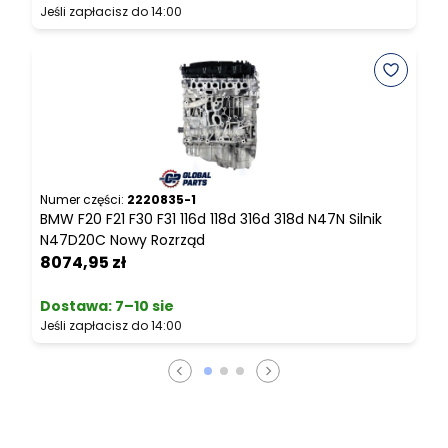
Jeśli zapłacisz do 14:00
N
B
1
Numer części:
2220835-1
BMW F20 F21 F30 F31 116d 118d 316d 318d N47N Silnik
N47D20C Nowy Rozrząd
J
8074,95 zł
Dostawa:
7–10 sie
Jeśli zapłacisz do 14:00