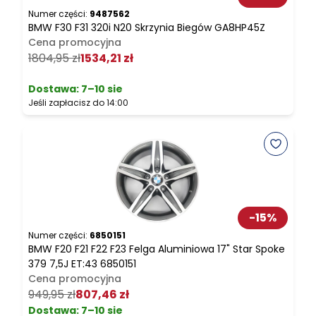
B
Numer części:
9487562
BMW F30 F31 320i N20 Skrzynia Biegów GA8HP45Z
Cena promocyjna
2
1804,95 zł
1534,21 zł
J
Dostawa:
7–10 sie
Jeśli zapłacisz do 14:00
N
-
15
%
B
Numer części:
6850151
BMW F20 F21 F22 F23 Felga Aluminiowa 17" Star Spoke
3
379 7,5J ET:43 6850151
Cena promocyjna
J
949,95 zł
807,46 zł
Dostawa:
7–10 sie