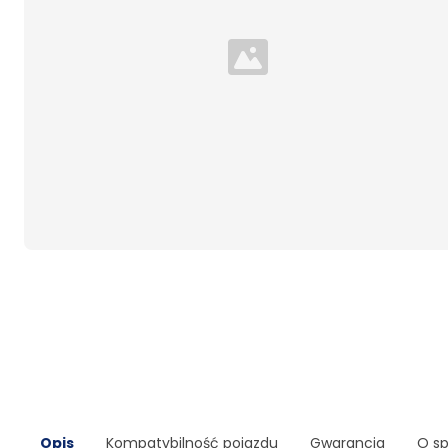
Loading...
Opis
Kompatybilność pojazdu
Gwarancja
O s