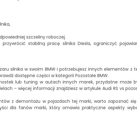
nika,
powiedniej szczeliny roboczej.
rzywrócić stabilną pracę silnika Diesla, ograniczyć pojawia
zaru silnika w swoim BMW i potrzebujesz innych elementów z te
sprawdź dostępne części w kategorii
Pozostałe BMW
.
dnostek lub tuning w autach innych marek, przydatne może 
ach – więcej informacji znajdziesz w artykule
Audi RS vs pozo
entów z demontażu w pojazdach tej marki, warto zapoznać się
yści dla fanów marki
, który omawia praktyczne aspekty wyb
.