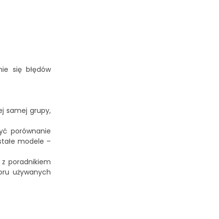
nie się błędów
j samej grupy,
być porównanie
stałe modele –
 z poradnikiem
oru używanych