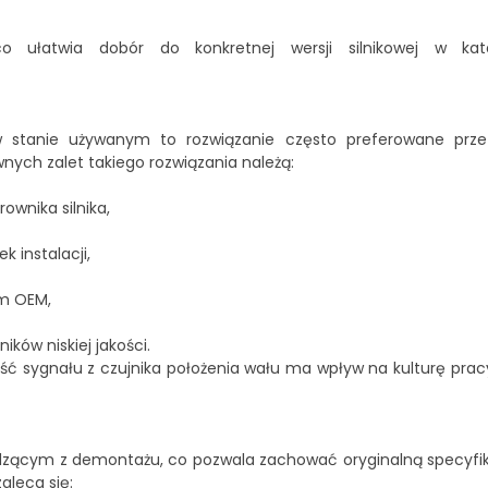
o ułatwia dobór do konkretnej wersji silnikowej w k
stanie używanym to rozwiązanie często preferowane prz
wnych zalet takiego rozwiązania należą:
wnika silnika,
 instalacji,
m OEM,
ków niskiej jakości.
ość sygnału z czujnika położenia wału ma wpływ na kulturę pracy
dzącym z demontażu, co pozwala zachować oryginalną specyfi
aleca się: