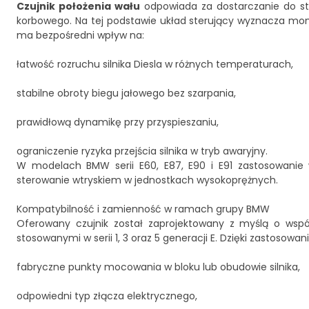
Czujnik położenia wału
odpowiada za dostarczanie do ste
korbowego. Na tej podstawie układ sterujący wyznacza mome
ma bezpośredni wpływ na:
łatwość rozruchu silnika Diesla w różnych temperaturach,
stabilne obroty biegu jałowego bez szarpania,
prawidłową dynamikę przy przyspieszaniu,
ograniczenie ryzyka przejścia silnika w tryb awaryjny.
W modelach BMW serii E60, E87, E90 i E91 zastosowanie 
sterowanie wtryskiem w jednostkach wysokoprężnych.
Kompatybilność i zamienność w ramach grupy BMW
Oferowany czujnik został zaprojektowany z myślą o wsp
stosowanymi w serii 1, 3 oraz 5 generacji E. Dzięki zastosow
fabryczne punkty mocowania w bloku lub obudowie silnika,
odpowiedni typ złącza elektrycznego,