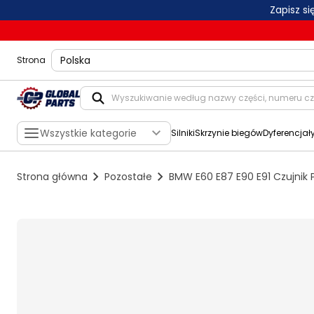
Zapisz s
shippingLocation
Strona
Wszystkie kategorie
Silniki
Skrzynie biegów
Dyferencjał
Strona główna
Pozostałe
BMW E60 E87 E90 E91 Czujnik 