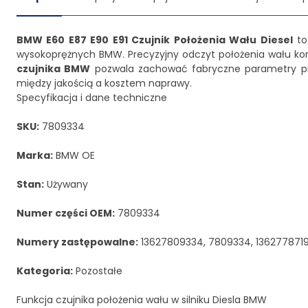
BMW E60 E87 E90 E91 Czujnik Położenia Wału Diesel
to
wysokoprężnych BMW. Precyzyjny odczyt położenia wału korb
czujnika BMW
pozwala zachować fabryczne parametry pr
między jakością a kosztem naprawy.
Specyfikacja i dane techniczne
SKU:
7809334
Marka:
BMW OE
Stan:
Używany
Numer części OEM:
7809334
Numery zastępowalne:
13627809334, 7809334, 1362778719
Kategoria:
Pozostałe
Funkcja czujnika położenia wału w silniku Diesla BMW