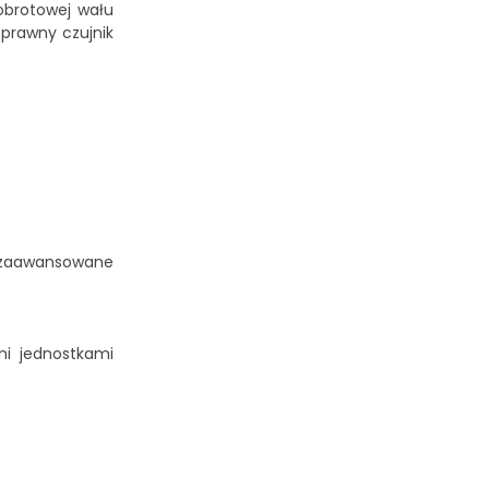
obrotowej wału
Sprawny czujnik
a zaawansowane
mi jednostkami