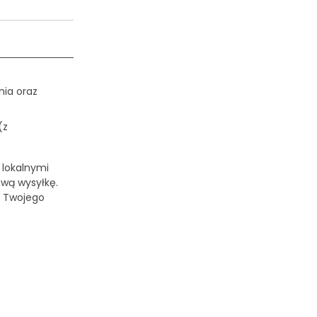
ia oraz
(z
 lokalnymi
ową wysyłkę.
o Twojego