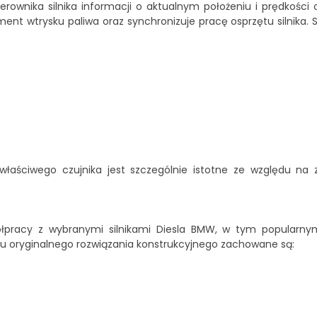
rownika silnika informacji o aktualnym położeniu i prędkości 
nt wtrysku paliwa oraz synchronizuje pracę osprzętu silnika. 
właściwego czujnika jest szczególnie istotne ze względu n
ółpracy z wybranymi silnikami Diesla BMW, w tym popularny
aniu oryginalnego rozwiązania konstrukcyjnego zachowane są: