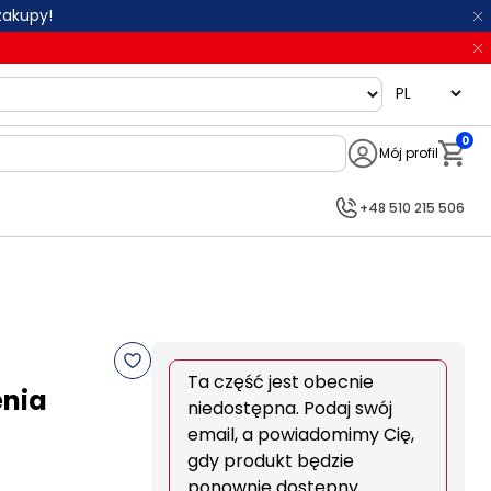
zakupy!
language
0
Mój profil
Notifi
+48 510 215 506
Ta część jest obecnie
enia
niedostępna. Podaj swój
email, a powiadomimy Cię,
gdy produkt będzie
ponownie dostępny.