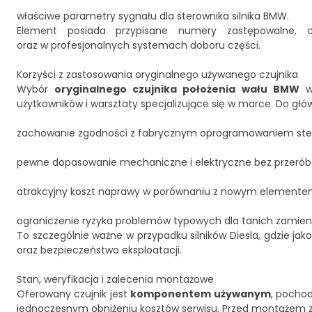
właściwe parametry sygnału dla sterownika silnika BMW.
Element posiada przypisane numery zastępowalne, c
oraz w profesjonalnych systemach doboru części.
Korzyści z zastosowania oryginalnego używanego czujnika
Wybór
oryginalnego czujnika położenia wału BMW
w 
użytkowników i warsztaty specjalizujące się w marce. Do głó
zachowanie zgodności z fabrycznym oprogramowaniem stero
pewne dopasowanie mechaniczne i elektryczne bez przeróbek
atrakcyjny koszt naprawy w porównaniu z nowym elemente
ograniczenie ryzyka problemów typowych dla tanich zamienni
To szczególnie ważne w przypadku silników Diesla, gdzie jak
oraz bezpieczeństwo eksploatacji.
Stan, weryfikacja i zalecenia montażowe
Oferowany czujnik jest
komponentem używanym
, pocho
jednoczesnym obniżeniu kosztów serwisu. Przed montażem z