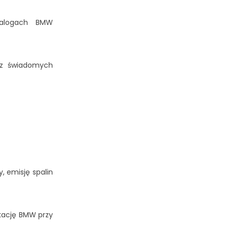
atalogach BMW
ez świadomych
, emisję spalin
kację BMW przy