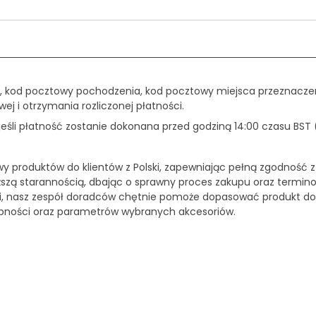
, kod pocztowy pochodzenia, kod pocztowy miejsca przeznaczen
ej i otrzymania rozliczonej płatności.
śli płatność zostanie dokonana przed godziną 14:00 czasu BST 
wy produktów do klientów z Polski, zapewniając pełną zgodność z
ższą starannością, dbając o sprawny proces zakupu oraz termin
ści, nasz zespół doradców chętnie pomoże dopasować produkt d
ępności oraz parametrów wybranych akcesoriów.