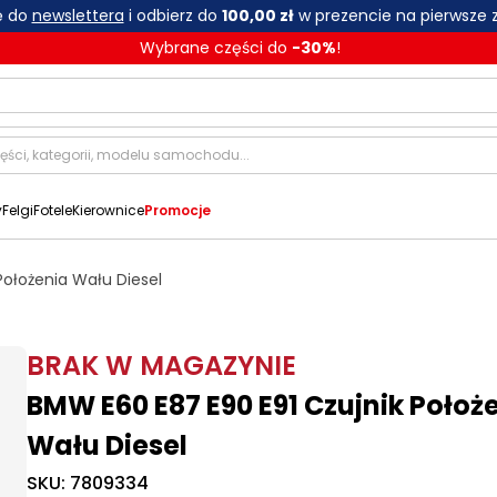
ię do
newslettera
i odbierz do
100,00 zł
w prezencie na pierwsze 
Wybrane części do
-
30
%
!
y
Felgi
Fotele
Kierownice
Promocje
Położenia Wału Diesel
BRAK W MAGAZYNIE
BMW E60 E87 E90 E91 Czujnik Położ
Wału Diesel
SKU:
7809334