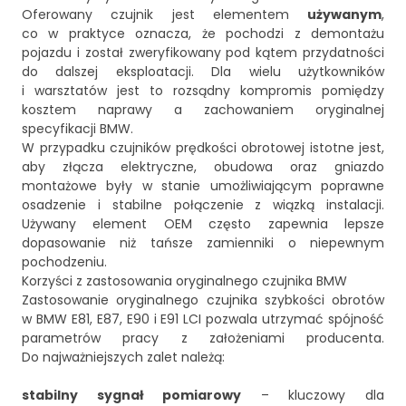
Oferowany czujnik jest elementem
używanym
,
co w praktyce oznacza, że pochodzi z demontażu
pojazdu i został zweryfikowany pod kątem przydatności
do dalszej eksploatacji. Dla wielu użytkowników
i warsztatów jest to rozsądny kompromis pomiędzy
kosztem naprawy a zachowaniem oryginalnej
specyfikacji BMW.
W przypadku czujników prędkości obrotowej istotne jest,
aby złącza elektryczne, obudowa oraz gniazdo
montażowe były w stanie umożliwiającym poprawne
osadzenie i stabilne połączenie z wiązką instalacji.
Używany element OEM często zapewnia lepsze
dopasowanie niż tańsze zamienniki o niepewnym
pochodzeniu.
Korzyści z zastosowania oryginalnego czujnika BMW
Zastosowanie oryginalnego czujnika szybkości obrotów
w BMW E81, E87, E90 i E91 LCI pozwala utrzymać spójność
parametrów pracy z założeniami producenta.
Do najważniejszych zalet należą:
stabilny sygnał pomiarowy
– kluczowy dla