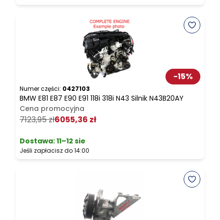
-
15
%
Numer części:
0427103
N
BMW E81 E87 E90 E91 118i 318i N43 Silnik N43B20AY
B
Cena promocyjna
P
7123,95 zł
6055,36 zł
Dostawa:
11–12 sie
Jeśli zapłacisz do 14:00
J