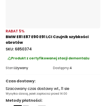
RABAT
5
%
BMW E81 E87 E90 E91 LCI Czujnik szybkości
obrotów
SKU:
6850374
Produkt z certyfikowanej stacji demontażu
Stan:
Używany
Dostępny:
4
Czas dostawy
:
Szacowany czas dostawy wt., 11 sie
Wysyłka dzisiaj, jeżeli zapłacisz przed 14:00
Metody płatności
: