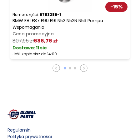
-
15
%
Numer części:
6783286-1
N
BMW E81 E87 E90 E91 N52 N52N N53 Pompa
B
Wspomagania
Z
Cena promocyjna
807,95 zł
686,76 zł
2
Dostawa:
11 sie
Jeśli zapłacisz do 14:00
J
Regulamin
Polityka prywatności