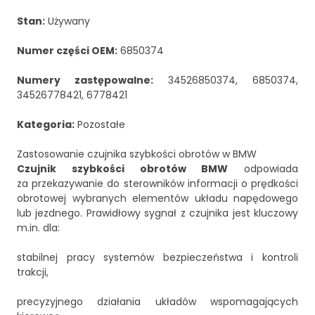
Stan:
Używany
Numer części OEM:
6850374
Numery zastępowalne:
34526850374, 6850374,
34526778421, 6778421
Kategoria:
Pozostałe
Zastosowanie czujnika szybkości obrotów w BMW
Czujnik szybkości obrotów BMW
odpowiada
za przekazywanie do sterowników informacji o prędkości
obrotowej wybranych elementów układu napędowego
lub jezdnego. Prawidłowy sygnał z czujnika jest kluczowy
m.in. dla:
stabilnej pracy systemów bezpieczeństwa i kontroli
trakcji,
precyzyjnego działania układów wspomagających