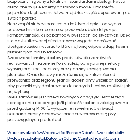
bezpieczny i zgodny z lokalnymi standardami obsługi. Nasza
oferta obejmuje elementy do różnych modeli i roczników
pojazdów, dzięki czemu łatwo znajdziesz część dopasowaną do
swoich potrzeb.
Nasz zespół służy wsparciem na każdym etapie - od wyboru
odpowiednich komponentów, przez wskazówki dotyczące
kompatybilności, aż po pomoc w kwestiach logistycznych. Dzięki
stale aktualizowanej ofercie możesz wygodnie porównać
dostępne części i wybrać te, które najlepiej odpowiadają Twoim
preferencjom oraz budżetowi.
Szacowane terminy dostaw produktów dla zamówień
realizowanych na terenie Polski zależą od wybranej metody
wysyłki, lokalizacji odbiorcy oraz godziny zaksięgowania
płatności. Czas dostawy może różnić się w zależności od
przewoźnika oraz regionu, jednak dopełniamy wszelkich starań,
aby przesyłki były dostarczane do naszych klientów możliwie jak
najszybciej.
Wiele zamówień jest przekazywanych do wysyłki jeszcze tego
samego dnia roboczego, jeśli płatność zostanie zaksięgowana
przed godziną 14:00 (z wyłączeniem weekendów i świąt).
Dokładne terminy dostaw w Polsce prezentowane są przy
poszczególnych produktach.
Warszawa
Kraków
Wrocław
Łódź
Poznań
Gdańsk
Szczecin
Lublin
Bydgoszcz
Białystok
Katowice
Gdynia
Częstochowa
Radom