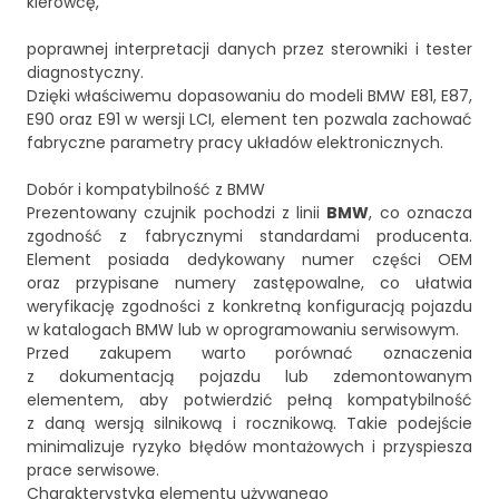
kierowcę,
poprawnej interpretacji danych przez sterowniki i tester
diagnostyczny.
Dzięki właściwemu dopasowaniu do modeli BMW E81, E87,
E90 oraz E91 w wersji LCI, element ten pozwala zachować
fabryczne parametry pracy układów elektronicznych.
Dobór i kompatybilność z BMW
Prezentowany czujnik pochodzi z linii
BMW
, co oznacza
zgodność z fabrycznymi standardami producenta.
Element posiada dedykowany numer części OEM
oraz przypisane numery zastępowalne, co ułatwia
weryfikację zgodności z konkretną konfiguracją pojazdu
w katalogach BMW lub w oprogramowaniu serwisowym.
Przed zakupem warto porównać oznaczenia
z dokumentacją pojazdu lub zdemontowanym
elementem, aby potwierdzić pełną kompatybilność
z daną wersją silnikową i rocznikową. Takie podejście
minimalizuje ryzyko błędów montażowych i przyspiesza
prace serwisowe.
Charakterystyka elementu używanego