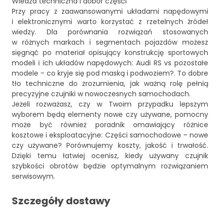
Wiedza techniczna i dobór części
Przy pracy z zaawansowanymi układami napędowymi
i elektronicznymi warto korzystać z rzetelnych źródeł
wiedzy. Dla porównania rozwiązań stosowanych
w różnych markach i segmentach pojazdów możesz
sięgnąć po materiał opisujący konstrukcję sportowych
modeli i ich układów napędowych:
Audi RS vs pozostałe
modele – co kryje się pod maską i podwoziem?
. To dobre
tło techniczne do zrozumienia, jak ważną rolę pełnią
precyzyjne czujniki w nowoczesnych samochodach.
Jeżeli rozważasz, czy w Twoim przypadku lepszym
wyborem będą elementy nowe czy używane, pomocny
może być również poradnik omawiający różnice
kosztowe i eksploatacyjne:
Części samochodowe – nowe
czy używane? Porównujemy koszty, jakość i trwałość
.
Dzięki temu łatwiej ocenisz, kiedy używany czujnik
szybkości obrotów będzie optymalnym rozwiązaniem
serwisowym.
Szczegóły dostawy