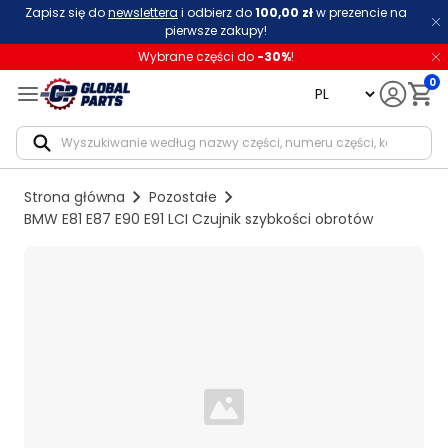
Zapisz się do
newslettera
i odbierz do
100,00 zł
w prezencie na
pierwsze zakupy!
Wybrane części do
-
30
%
!
0
language
Notif
Strona główna
Pozostałe
BMW E81 E87 E90 E91 LCI Czujnik szybkości obrotów
Loading...