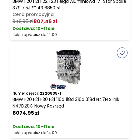
BMW F20 F21 F22 F23 Felga Aluminiowa 17" Star Spoke
B
379 7,5J ET:43 6850151
Cena promocyjna
2
949,95 zł
807,46 zł
Dostawa:
10–11 sie
Jeśli zapłacisz do 14:00
J
Numer części:
2220835-1
N
BMW F20 F21 F30 F31 116d 118d 316d 318d N47N Silnik
B
N47D20C Nowy Rozrząd
8074,95 zł
2
Dostawa:
10–11 sie
Jeśli zapłacisz do 14:00
J