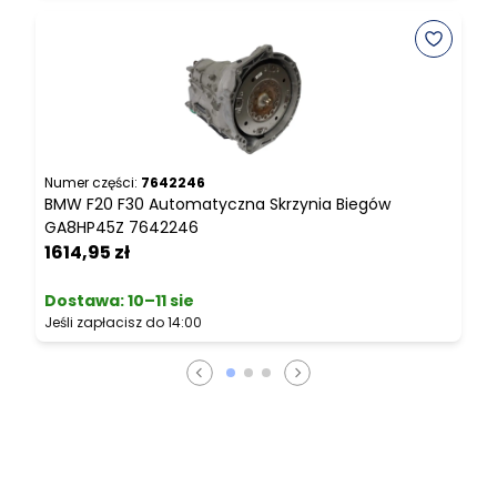
Numer części:
7642246
N
BMW F20 F30 Automatyczna Skrzynia Biegów
B
GA8HP45Z 7642246
C
1614,95 zł
2
Dostawa:
10–11 sie
Jeśli zapłacisz do 14:00
J