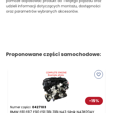
pomoże dopasować produkt do Twojego pojazdu oraz
udzieli informacji dotyczących montażu, dostępności
oraz parametrów wybranych akcesoriów.
Proponowane części samochodowe:
-
15
%
Numer części:
0427103
N
BMW E81 E87 E90 E91 118i 318i N43 Silnik N43B20AY
B