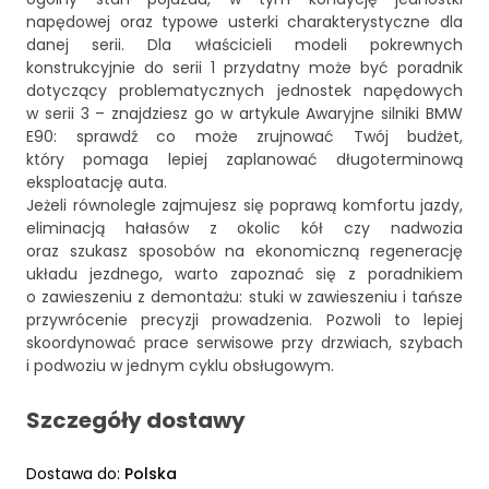
napędowej oraz typowe usterki charakterystyczne dla
danej serii. Dla właścicieli modeli pokrewnych
konstrukcyjnie do serii 1 przydatny może być poradnik
dotyczący problematycznych jednostek napędowych
w serii 3 – znajdziesz go w artykule
Awaryjne silniki BMW
E90: sprawdź co może zrujnować Twój budżet
,
który pomaga lepiej zaplanować długoterminową
eksploatację auta.
Jeżeli równolegle zajmujesz się poprawą komfortu jazdy,
eliminacją hałasów z okolic kół czy nadwozia
oraz szukasz sposobów na ekonomiczną regenerację
układu jezdnego, warto zapoznać się z poradnikiem
o zawieszeniu z demontażu:
stuki w zawieszeniu i tańsze
przywrócenie precyzji prowadzenia
. Pozwoli to lepiej
skoordynować prace serwisowe przy drzwiach, szybach
i podwoziu w jednym cyklu obsługowym.
Szczegóły dostawy
Dostawa do
:
Polska