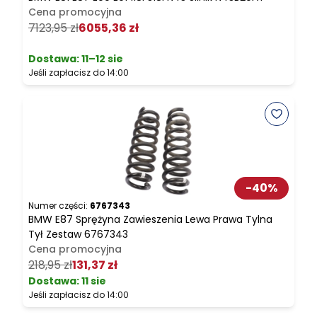
Cena promocyjna
7123,95 zł
6055,36 zł
4
Dostawa:
11–12 sie
Jeśli zapłacisz do 14:00
J
-
40
%
Numer części:
6767343
N
BMW E87 Sprężyna Zawieszenia Lewa Prawa Tylna
B
Tył Zestaw 6767343
Cena promocyjna
2
218,95 zł
131,37 zł
Dostawa:
11 sie
Jeśli zapłacisz do 14:00
J