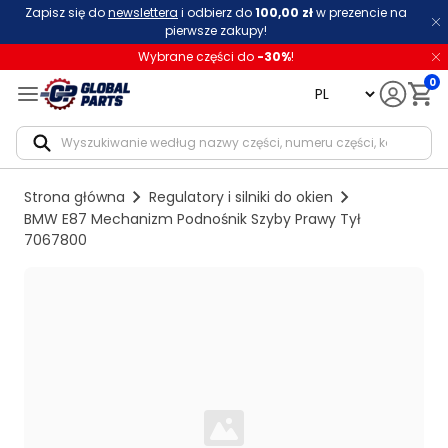
Zapisz się do
newslettera
i odbierz do
100,00 zł
w prezencie na
pierwsze zakupy!
Wybrane części do
-
30
%
!
0
language
Notif
Strona główna
Regulatory i silniki do okien
BMW E87 Mechanizm Podnośnik Szyby Prawy Tył
7067800
Loading...