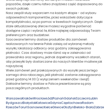
pojazdów, dzięki czemu łatwo znajdziesz część dopasowaną do
swoich potrzeb.
Nasz zespół służy wsparciem na każdym etapie - od wyboru
odpowiednich komponentów, przez wskazówki dotyczące
kompatybilności, aż po pomoc w kwestiach logistycznych. Dzięki
stale aktualizowanej ofercie możesz wygodnie porównać
dostępne części i wybrać te, które najlepiej odpowiadają Twoim
preferencjom oraz budżetowi.
Szacowane terminy dostaw produktów dla zamówień
realizowanych na terenie Polski zależą od wybranej metody
wysyłki, lokalizacji odbiorcy oraz godziny zaksięgowania
płatności. Czas dostawy może różnić się w zależności od
przewoźnika oraz regionu, jednak dopełniamy wszelkich starań,
aby przesyłki były dostarczane do naszych klientów możliwie jak
najszybciej.
Wiele zamówień jest przekazywanych do wysyłki jeszcze tego
samego dnia roboczego, jeśli płatność zostanie zaksięgowana
przed godziną 14:00 (z wyłączeniem weekendów i świąt).
Dokładne terminy dostaw w Polsce prezentowane są przy
poszczególnych produktach.
Warszawa
Kraków
Wrocław
Łódź
Poznań
Gdańsk
Szczecin
Lublin
Bydgoszcz
Białystok
Katowice
Gdynia
Częstochowa
Radom
Rzeszów
Toruń
Sosnowiec
Kielce
Gliwice
Olsztyn
Bielsko-Biała
Zabrze