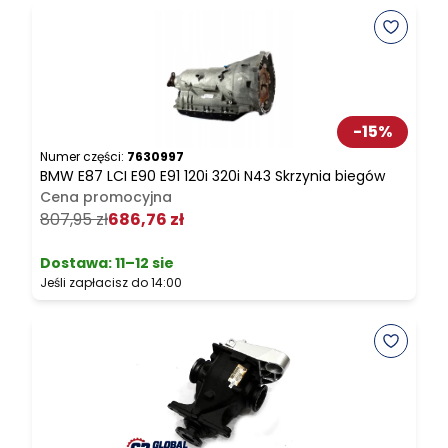
-
15
%
Numer części:
7630997
N
BMW E87 LCI E90 E91 120i 320i N43 Skrzynia biegów
B
Cena promocyjna
N
807,95 zł
686,76 zł
1
Dostawa:
11–12 sie
Jeśli zapłacisz do 14:00
J