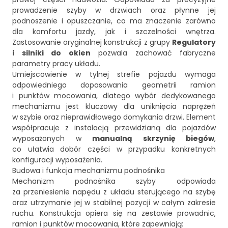
prowadzenie szyby w drzwiach oraz płynne jej
podnoszenie i opuszczanie, co ma znaczenie zarówno
dla komfortu jazdy, jak i szczelności wnętrza.
Zastosowanie oryginalnej konstrukcji z grupy
Regulatory
i silniki do okien
pozwala zachować fabryczne
parametry pracy układu.
Umiejscowienie w tylnej strefie pojazdu wymaga
odpowiedniego dopasowania geometrii ramion
i punktów mocowania, dlatego wybór dedykowanego
mechanizmu jest kluczowy dla uniknięcia naprężeń
w szybie oraz nieprawidłowego domykania drzwi. Element
współpracuje z instalacją przewidzianą dla pojazdów
wyposażonych w
manualną skrzynię biegów
,
co ułatwia dobór części w przypadku konkretnych
konfiguracji wyposażenia.
Budowa i funkcja mechanizmu podnośnika
Mechanizm podnośnika szyby odpowiada
za przeniesienie napędu z układu sterującego na szybę
oraz utrzymanie jej w stabilnej pozycji w całym zakresie
ruchu. Konstrukcja opiera się na zestawie prowadnic,
ramion i punktów mocowania, które zapewniają: