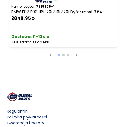
Numer części:
7519925-1
N
BMW E87 E90 116i 120i 316i 320i Dyfer most 3.64
B
2849,95 zł
2
Dostawa:
11–12 sie
Jeśli zapłacisz do 14:00
J
Regulamin
Polityka prywatności
Gwarancja i zwroty