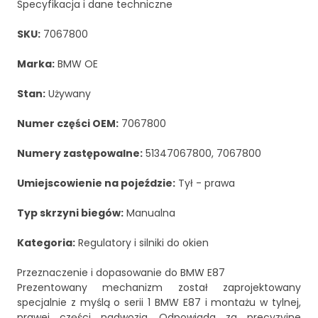
Specyfikacja i dane techniczne
SKU:
7067800
Marka:
BMW OE
Stan:
Używany
Numer części OEM:
7067800
Numery zastępowalne:
51347067800, 7067800
Umiejscowienie na pojeździe:
Tył - prawa
Typ skrzyni biegów:
Manualna
Kategoria:
Regulatory i silniki do okien
Przeznaczenie i dopasowanie do BMW E87
Prezentowany mechanizm został zaprojektowany
specjalnie z myślą o serii 1 BMW E87 i montażu w tylnej,
prawej części nadwozia. Odpowiada za precyzyjne