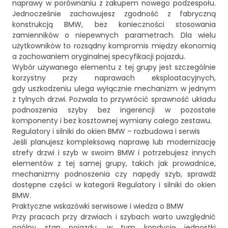
naprawy w porównaniu z zakupem nowego podzespołu.
Jednocześnie zachowujesz zgodność z fabryczną
konstrukcją BMW, bez konieczności stosowania
zamienników o niepewnych parametrach. Dla wielu
użytkowników to rozsądny kompromis między ekonomią
a zachowaniem oryginalnej specyfikacji pojazdu.
Wybór używanego elementu z tej grupy jest szczególnie
korzystny przy naprawach eksploatacyjnych,
gdy uszkodzeniu ulega wyłącznie mechanizm w jednym
z tylnych drzwi. Pozwala to przywrócić sprawność układu
podnoszenia szyby bez ingerencji w pozostałe
komponenty i bez kosztownej wymiany całego zestawu.
Regulatory i silniki do okien BMW – rozbudowa i serwis
Jeśli planujesz kompleksową naprawę lub modernizację
strefy drzwi i szyb w swoim BMW i potrzebujesz innych
elementów z tej samej grupy, takich jak prowadnice,
mechanizmy podnoszenia czy napędy szyb, sprawdź
dostępne części w kategorii
Regulatory i silniki do okien
BMW
.
Praktyczne wskazówki serwisowe i wiedza o BMW
Przy pracach przy drzwiach i szybach warto uwzględnić
ogólny stan pojazdu, w tym kondycję jednostki