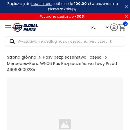
Zapisz się do
newslettera
i odbierz do
100,00 zł
w prezencie na
pierwsze zakupy!
Wybrane części do
-
30
%
!
0
language
Notif
Strona główna
Pasy bezpieczeństwa i części
Mercedes-Benz W906 Pas Bezpieczeństwa Lewy Przód
A9068600285
Loading...