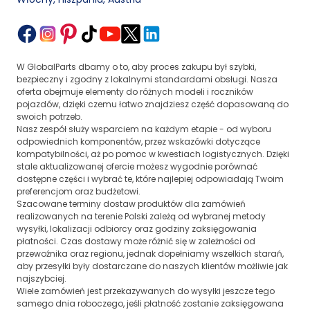
W GlobalParts dbamy o to, aby proces zakupu był szybki,
bezpieczny i zgodny z lokalnymi standardami obsługi. Nasza
oferta obejmuje elementy do różnych modeli i roczników
pojazdów, dzięki czemu łatwo znajdziesz część dopasowaną do
swoich potrzeb.
Nasz zespół służy wsparciem na każdym etapie - od wyboru
odpowiednich komponentów, przez wskazówki dotyczące
kompatybilności, aż po pomoc w kwestiach logistycznych. Dzięki
stale aktualizowanej ofercie możesz wygodnie porównać
dostępne części i wybrać te, które najlepiej odpowiadają Twoim
preferencjom oraz budżetowi.
Szacowane terminy dostaw produktów dla zamówień
realizowanych na terenie Polski zależą od wybranej metody
wysyłki, lokalizacji odbiorcy oraz godziny zaksięgowania
płatności. Czas dostawy może różnić się w zależności od
przewoźnika oraz regionu, jednak dopełniamy wszelkich starań,
aby przesyłki były dostarczane do naszych klientów możliwie jak
najszybciej.
Wiele zamówień jest przekazywanych do wysyłki jeszcze tego
samego dnia roboczego, jeśli płatność zostanie zaksięgowana