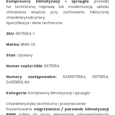
kompresory klimatyzacji i sprzęgła
pozwala
na techniczną naprawę lub modernizację układu
chłodzenia wnętrza przy zachowaniu fabrycznej
charakterystyki pracy.
Specyfikacja i dane techniczne
SKU:
6975554-1
Marka:
BMW OE
Stan:
Używany
Numer części OEM:
6975554
Numery zastępowalne:
64116975554, 6975554,
041131859, BG
Kategoria:
Kompresory klimatyzacji i sprzęgła
Charakterystyka techniczna i przeznaczenie
Prezentowana
nagrzewnica / parownik klimatyzacji
BMW
należy do grupy elementów odpowiedzialnych