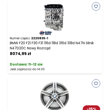
Numer części:
2220835-1
N
BMW F20 F21 F30 F31 116d 118d 316d 318d N47N Silnik
B
N47D20C Nowy Rozrząd
8074,95 zł
4
Dostawa:
11–12 sie
Jeśli zapłacisz do 14:00
J
-
15
%