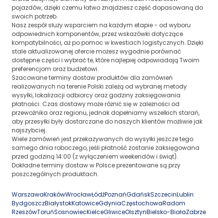
pojazdów, dzięki czemu łatwo znajdziesz część dopasowaną do
swoich potrzeb.
Nasz zespół służy wsparciem na każdym etapie - od wyboru
odpowiednich komponentów, przez wskazówki dotyczące
kompatybilności, aż po pomoc w kwestiach logistycznych. Dzięki
stale aktualizowanej ofercie możesz wygodnie porównać
dostępne części i wybrać te, które najlepiej odpowiadają Twoim
preferencjom oraz budżetowi.
Szacowane terminy dostaw produktów dla zamówień
realizowanych na terenie Polski zależą od wybranej metody
wysyłki, lokalizacji odbiorcy oraz godziny zaksięgowania
płatności. Czas dostawy może różnić się w zależności od
przewoźnika oraz regionu, jednak dopełniamy wszelkich starań,
aby przesyłki były dostarczane do naszych klientów możliwie jak
najszybciej.
Wiele zamówień jest przekazywanych do wysyłki jeszcze tego
samego dnia roboczego, jeśli płatność zostanie zaksięgowana
przed godziną 14:00 (z wyłączeniem weekendów i świąt).
Dokładne terminy dostaw w Polsce prezentowane są przy
poszczególnych produktach.
Warszawa
Kraków
Wrocław
Łódź
Poznań
Gdańsk
Szczecin
Lublin
Bydgoszcz
Białystok
Katowice
Gdynia
Częstochowa
Radom
Rzeszów
Toruń
Sosnowiec
Kielce
Gliwice
Olsztyn
Bielsko-Biała
Zabrze