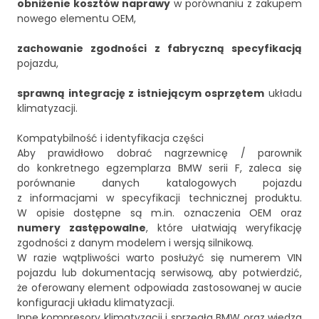
obniżenie kosztów naprawy
w porównaniu z zakupem
nowego elementu OEM,
zachowanie zgodności z fabryczną specyfikacją
pojazdu,
sprawną integrację z istniejącym osprzętem
układu
klimatyzacji.
Kompatybilność i identyfikacja części
Aby prawidłowo dobrać nagrzewnicę / parownik
do konkretnego egzemplarza BMW serii F, zaleca się
porównanie danych katalogowych pojazdu
z informacjami w specyfikacji technicznej produktu.
W opisie dostępne są m.in. oznaczenia OEM oraz
numery zastępowalne
, które ułatwiają weryfikację
zgodności z danym modelem i wersją silnikową.
W razie wątpliwości warto posłużyć się numerem VIN
pojazdu lub dokumentacją serwisową, aby potwierdzić,
że oferowany element odpowiada zastosowanej w aucie
konfiguracji układu klimatyzacji.
Inne kompresory klimatyzacji i sprzęgła BMW oraz wiedza