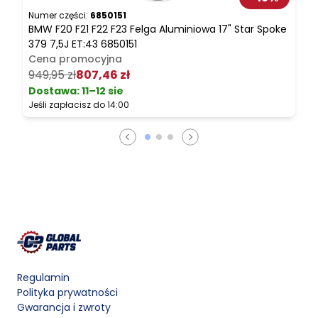
Numer części:
6850151
N
BMW F20 F21 F22 F23 Felga Aluminiowa 17" Star Spoke
B
379 7,5J ET:43 6850151
Cena promocyjna
2
949,95 zł
807,46 zł
Dostawa:
11–12 sie
Jeśli zapłacisz do 14:00
J
Regulamin
Polityka prywatności
Gwarancja i zwroty