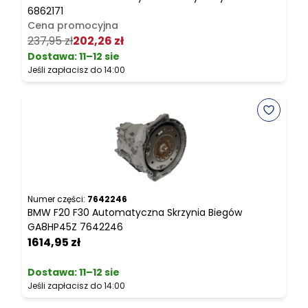
6862171
Z
Cena promocyjna
237,95 zł
202,26 zł
9
Dostawa:
11–12 sie
Jeśli zapłacisz do 14:00
J
Numer części:
7642246
N
BMW F20 F30 Automatyczna Skrzynia Biegów
B
GA8HP45Z 7642246
S
1614,95 zł
2
Dostawa:
11–12 sie
Jeśli zapłacisz do 14:00
J