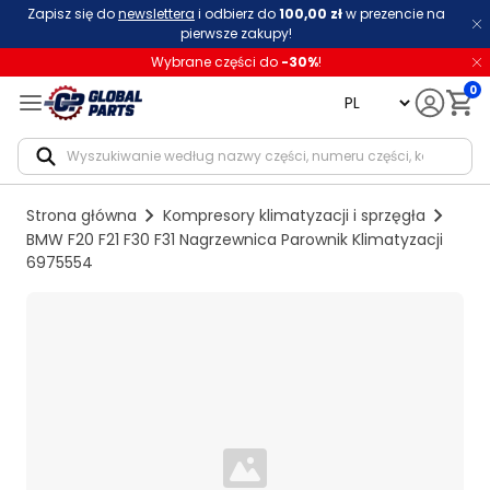
Zapisz się do
newslettera
i odbierz do
100,00 zł
w prezencie na
pierwsze zakupy!
Wybrane części do
-
30
%
!
0
language
Notif
Strona główna
Kompresory klimatyzacji i sprzęgła
BMW F20 F21 F30 F31 Nagrzewnica Parownik Klimatyzacji
6975554
Loading...