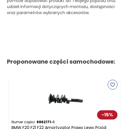
pomoże dopasować produkt do Twojego pojazdu oraz
udzieli informacji dotyczących montażu, dostępności
oraz parametrów wybranych akcesoriów.
Proponowane części samochodowe:
-
15
%
Numer części:
6862171-1
N
BMW F20 F21 F22 Amortyzator Prawy Lewy Przód
B