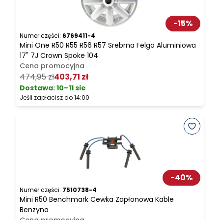
-
15
%
Numer części:
6769411-4
N
Mini One R50 R55 R56 R57 Srebrna Felga Aluminiowa
M
17" 7J Crown Spoke 104
C
Cena promocyjna
474,95 zł
403,71 zł
2
Dostawa:
10–11 sie
Jeśli zapłacisz do 14:00
J
-
40
%
Numer części:
7510738-4
N
Mini R50 Benchmark Cewka Zapłonowa Kable
M
Benzyna
Z