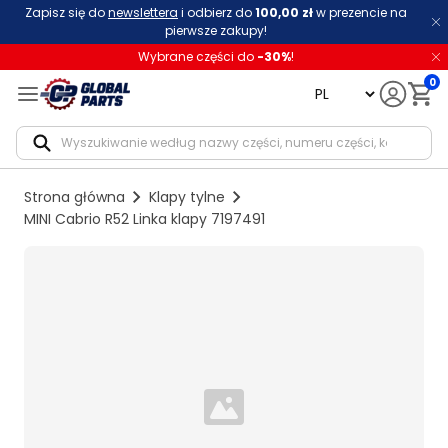
Zapisz się do
newslettera
i odbierz do
100,00 zł
w prezencie na
pierwsze zakupy!
Wybrane części do
-
30
%
!
0
language
Notif
Strona główna
Klapy tylne
MINI Cabrio R52 Linka klapy 7197491
Loading...