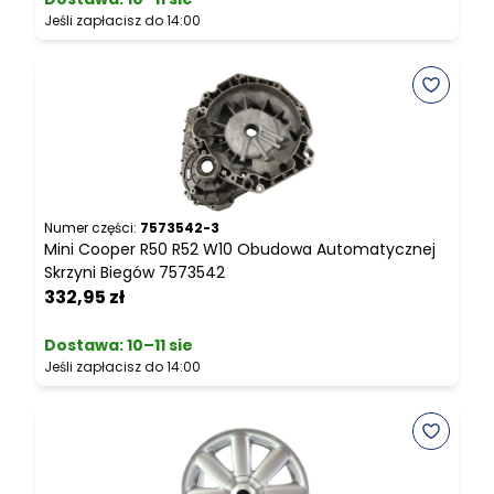
Jeśli zapłacisz do 14:00
J
Numer części:
7573542-3
N
Mini Cooper R50 R52 W10 Obudowa Automatycznej
M
Skrzyni Biegów 7573542
S
332,95 zł
2
Dostawa:
10–11 sie
Jeśli zapłacisz do 14:00
J