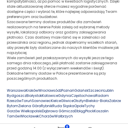
kompatybilności, aż po pomoc w kwestiach logistycznych. Dzięki
stale aktualizowanej ofercie możesz wygodnie porównać
dostępne części i wybrać te, które najlepiej odpowiadają Twoim
preferencjom oraz budżetowi.
Szacowane terminy dostaw produktów dla zamówień
realizowanych na terenie Polski zależą od wybranej metody
wysyłki, lokalizacji odbiorcy oraz godziny zaksięgowania
płatności. Czas dostawy może różnić się w zależności od
przewoźnika oraz regionu, jednak dopełniamy wszelkich starań,
aby przesyłki były dostarczane do naszych klientów możliwie jak
najszybciej.
Wiele zamówień jest przekazywanych do wysyłki jeszcze tego
samego dnia roboczego, jeśli płatność zostanie zaksięgowana
przed godziną 14:00 (z wyłączeniem weekendów i świąt).
Dokładne terminy dostaw w Polsce prezentowane są przy
poszczególnych produktach.
Warszawa
Kraków
Wrocław
Łódź
Poznań
Gdańsk
Szczecin
Lublin
Bydgoszcz
Białystok
Katowice
Gdynia
Częstochowa
Radom
Rzeszów
Toruń
Sosnowiec
Kielce
Gliwice
Olsztyn
Bielsko-Biała
Zabrze
Bytom
Zielona Góra
Rybnik
Ruda Śląska
Opole
Tychy
Gorzów Wielkopolski
Dąbrowa Górnicza
Elbląg
Płock
Koszalin
Tarnów
Włocławek
Chorzów
Wałbrzych
0