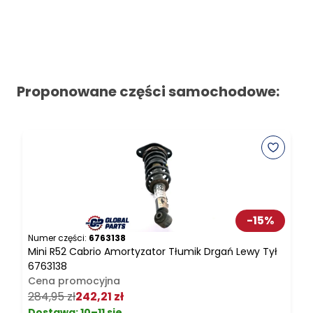
Proponowane części samochodowe:
-
15
%
Numer części:
6763138
N
Mini R52 Cabrio Amortyzator Tłumik Drgań Lewy Tył
M
6763138
Cena promocyjna
2
284,95 zł
242,21 zł
Dostawa:
10–11 sie