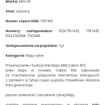
Marka:
Mini OE
Stan:
Używany
Numer części OEM:
7197491
Numery zastępowalne:
51247197491, 7197491,
51247132368, 7132368
Umiejscowienie na pojeździe:
Tył
Kategoria:
Klapy tylne
Przeznaczenie i funkcja linki klapy MINI Cabrio R52
Linka klapy w modelu Cabrio R52 odpowiada
za mechaniczne połączenie elementów sterujących
z zamkiem w tylnej części pojazdu. Prawidłowo dobrana
linka gwarantuje:
płynne otwieranie i zamykanie tylnej klapy,
stabilne działanie mechanizmu w obszarze
tyłu