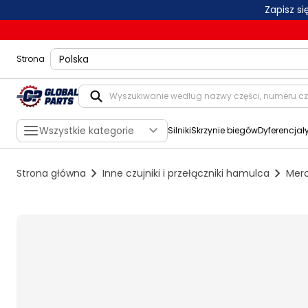
Zapisz s
shippingLocation
Strona
Wszystkie kategorie
Silniki
Skrzynie biegów
Dyferencjał
Strona główna
Inne czujniki i przełączniki hamulca
Merc