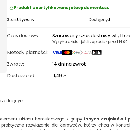
Produkt z certyfikowanej stacji demontażu
Stan:
Używany
Dostępny:
1
Czas dostawy
:
Szacowany czas dostawy wt., 11 si
Wysyłka dzisiaj, jeżeli zapłacisz przed 14:00
Metody płatności
:
Zwroty:
14 dni na zwrot
Dostawa od
:
11,49 zł
przedającym
element układu hamulcowego z grupy
innych czujników i 
 praktyczne rozwiązanie dla kierowców, którzy chcą w kontr