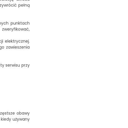
rzywrócić pełną
znych punktach
 zweryfikować,
 elektrycznej.
go zawieszenia
y serwisu przy
częstsze obawy
ć, kiedy używany