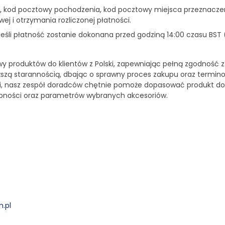
, kod pocztowy pochodzenia, kod pocztowy miejsca przeznaczen
ej i otrzymania rozliczonej płatności.
śli płatność zostanie dokonana przed godziną 14:00 czasu BST 
wy produktów do klientów z Polski, zapewniając pełną zgodność z
ższą starannością, dbając o sprawny proces zakupu oraz termin
ści, nasz zespół doradców chętnie pomoże dopasować produkt d
ępności oraz parametrów wybranych akcesoriów.
.pl