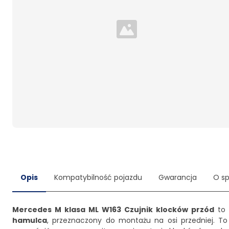
Loading...
Opis
Kompatybilność pojazdu
Gwarancja
O s
Mercedes M klasa ML W163 Czujnik klocków przód
to 
hamulca
, przeznaczony do montażu na osi przedniej. To