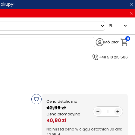
zakupy!
language
0
Mój profil
Notifi
+48 510 215 506
Cena detaliczna
42,95 zł
1
Cena promocyjna
40,80 zł
Najniższa cena w ciągu ostatnich 30 dni:
42,95 zł