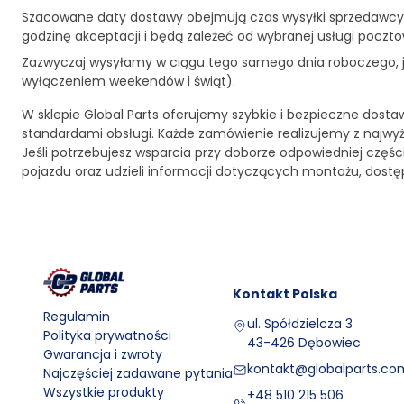
Szacowane daty dostawy obejmują czas wysyłki sprzedawcy
godzinę akceptacji i będą zależeć od wybranej usługi pocztow
Zazwyczaj wysyłamy w ciągu tego samego dnia roboczego, je
wyłączeniem weekendów i świąt).
W sklepie Global Parts oferujemy szybkie i bezpieczne dosta
standardami obsługi. Każde zamówienie realizujemy z najwy
Jeśli potrzebujesz wsparcia przy doborze odpowiedniej czę
pojazdu oraz udzieli informacji dotyczących montażu, dost
Kontakt
Polska
Regulamin
ul. Spółdzielcza 3
Polityka prywatności
43-426 Dębowiec
Gwarancja i zwroty
kontakt@globalparts.com
Najczęściej zadawane pytania
Wszystkie produkty
+48 510 215 506