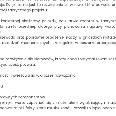
. Dzięki temu jest to rozwiązanie serwisowe, które pozwala p
cji fabrycznego projektu.
 konkretnej platformy pojazdu, co ułatwia montaż w fabryc
o strefy przedniej, dlatego przy planowaniu naprawy warto
u.
zewodu oraz poprawne osadzenie złączy w gniazdach instalacji
i uszkodzeń mechanicznych, szczególnie w obszarze pracujące
 rozwiązanie dla kierowców, którzy chcą zoptymalizować koszt
typu część pozwala:
zności inwestowania w droższe rozwiązania,
u,
 sprawnych komponentów.
iej ręki, warto zapoznać się z materiałem wyjaśniającym naj
dowe: mity i fakty, które musisz znać”
. Pozwoli to lepiej oceni