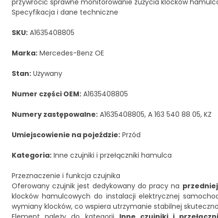
przywrócić sprawne monitorowanie zużycia klocków hamulco
Specyfikacja i dane techniczne
SKU:
A1635408805
Marka:
Mercedes-Benz OE
Stan:
Używany
Numer części OEM:
A1635408805
Numery zastępowalne:
A1635408805, A 163 540 88 05, KZ
Umiejscowienie na pojeździe:
Przód
Kategoria:
Inne czujniki i przełączniki hamulca
Przeznaczenie i funkcja czujnika
Oferowany czujnik jest dedykowany do pracy na
przedniej
klocków hamulcowych do instalacji elektrycznej samochod
wymiany klocków, co wspiera utrzymanie stabilnej skuteczno
Element należy do kategorii
Inne czujniki i przełącz