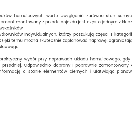
klocków hamulcowych warto uwzględnić zarówno stan samych
element montowany z przodu pojazdu jest często jednym z klu
 wskaźników.
ytkowników indywidualnych, którzy poszukują części z kategori
zięki temu można skutecznie zaplanować naprawę, ograniczają
ulcowego.
praktyczny wybór przy naprawach układu hamulcowego, gdy 
i przedniej. Odpowiednio dobrany i poprawnie zamontowany c
informację o stanie elementów ciernych i ułatwiając planow