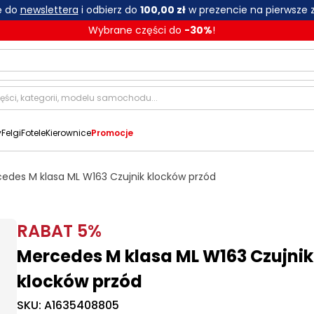
ię do
newslettera
i odbierz do
100,00 zł
w prezencie na pierwsze 
Wybrane części do
-
30
%
!
y
Felgi
Fotele
Kierownice
Promocje
edes M klasa ML W163 Czujnik klocków przód
RABAT
5
%
Mercedes M klasa ML W163 Czujnik
klocków przód
SKU:
A1635408805