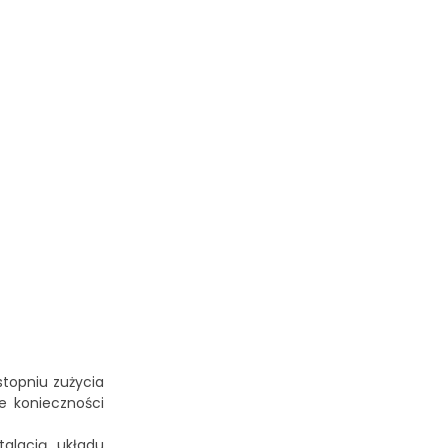
stopniu zużycia
e konieczności
talacją układu