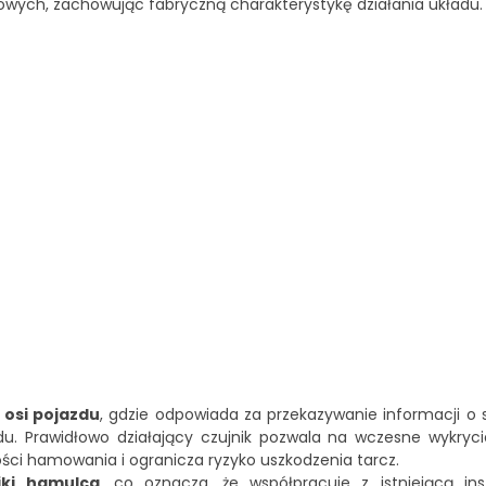
wych, zachowując fabryczną charakterystykę działania układu.
 osi pojazdu
, gdzie odpowiada za przekazywanie informacji o 
u. Prawidłowo działający czujnik pozwala na wczesne wykryci
ści hamowania i ogranicza ryzyko uszkodzenia tarcz.
niki hamulca
, co oznacza, że współpracuje z istniejącą ins