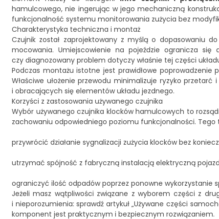
hamulcowego, nie ingerując w jego mechaniczną konstrukcję
funkcjonalność systemu monitorowania zużycia bez modyfika
Charakterystyka techniczna i montaż
Czujnik został zaprojektowany z myślą o dopasowaniu do
mocowania. Umiejscowienie na pojeździe ogranicza się d
czy diagnozowany problem dotyczy właśnie tej części układ
Podczas montażu istotne jest prawidłowe poprowadzenie pr
Właściwe ułożenie przewodu minimalizuje ryzyko przetarć 
i obracających się elementów układu jezdnego.
Korzyści z zastosowania używanego czujnika
Wybór używanego czujnika klocków hamulcowych to rozsądne
zachowaniu odpowiedniego poziomu funkcjonalności. Tego 
przywrócić działanie sygnalizacji zużycia klocków bez koniec
utrzymać spójność z fabryczną instalacją elektryczną pojazd
ograniczyć ilość odpadów poprzez ponowne wykorzystanie
Jeżeli masz wątpliwości związane z wyborem części z drug
i nieporozumienia:
sprawdź artykuł „Używane części samocho
komponent jest praktycznym i bezpiecznym rozwiązaniem.