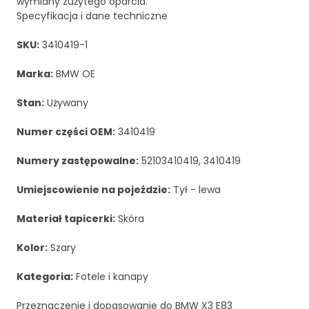
wymiany zużytego oparcia.
Specyfikacja i dane techniczne
SKU:
3410419-1
Marka:
BMW OE
Stan:
Używany
Numer części OEM:
3410419
Numery zastępowalne:
52103410419, 3410419
Umiejscowienie na pojeździe:
Tył - lewa
Materiał tapicerki:
Skóra
Kolor:
Szary
Kategoria:
Fotele i kanapy
Przeznaczenie i dopasowanie do BMW X3 E83