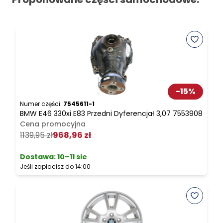
-
15
%
Numer części:
7545611-1
N
BMW E46 330xi E83 Przedni Dyferencjał 3,07 7553908
B
Cena promocyjna
A
1139,95 zł
968,96 zł
Dostawa:
10–11 sie
Jeśli zapłacisz do 14:00
J