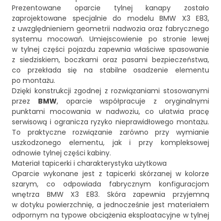
Prezentowane oparcie tylnej kanapy zostało
zaprojektowane specjalnie do modelu BMW X3 E83,
z uwzględnieniem geometrii nadwozia oraz fabrycznego
systemu mocowań. Umiejscowienie po stronie lewej
w tylnej części pojazdu zapewnia właściwe spasowanie
z siedziskiem, boczkami oraz pasami bezpieczeństwa,
co przekłada się na stabilne osadzenie elementu
po montażu.
Dzięki konstrukcji zgodnej z rozwiązaniami stosowanymi
przez
BMW
, oparcie współpracuje z oryginalnymi
punktami mocowania w nadwoziu, co ułatwia pracę
serwisową i ogranicza ryzyko nieprawidłowego montażu.
To praktyczne rozwiązanie zarówno przy wymianie
uszkodzonego elementu, jak i przy kompleksowej
odnowie tylnej części kabiny.
Materiał tapicerki i charakterystyka użytkowa
Oparcie wykonane jest z tapicerki skórzanej w kolorze
szarym, co odpowiada fabrycznym konfiguracjom
wnętrza BMW X3 E83. Skóra zapewnia przyjemną
w dotyku powierzchnię, a jednocześnie jest materiałem
odpornym na typowe obciążenia eksploatacyjne w tylnej