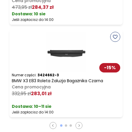
Cena promocyjna
2
473,95 zł
284,37 zł
Dostawa:
10 sie
Jeśli zapłacisz do 14:00
J
-
15
%
Numer części:
3424662-3
N
BMW X3 E83 Roleta Żaluzja Bagażnika Czarna
B
Cena promocyjna
332,95 zł
283,01 zł
3
Dostawa:
10–11 sie
Jeśli zapłacisz do 14:00
J