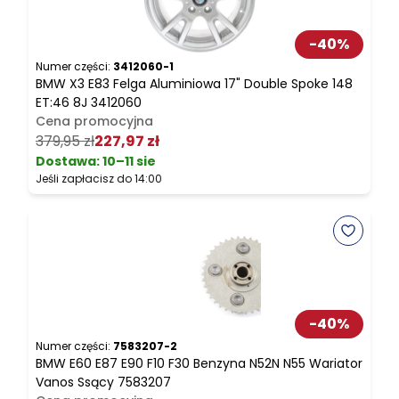
-
40
%
Numer części:
3412060-1
N
BMW X3 E83 Felga Aluminiowa 17" Double Spoke 148
B
ET:46 8J 3412060
Cena promocyjna
379,95 zł
227,97 zł
2
Dostawa:
10–11 sie
Jeśli zapłacisz do 14:00
J
-
40
%
Numer części:
7583207-2
N
BMW E60 E87 E90 F10 F30 Benzyna N52N N55 Wariator
B
Vanos Ssący 7583207