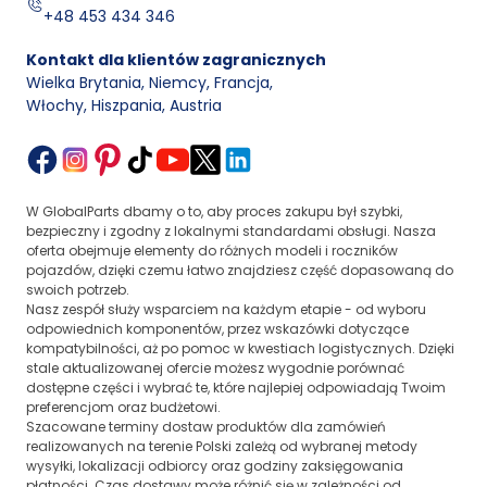
+48 453 434 346
Kontakt dla klientów zagranicznych
Wielka Brytania, Niemcy, Francja
,
Włochy, Hiszpania, Austria
W GlobalParts dbamy o to, aby proces zakupu był szybki,
bezpieczny i zgodny z lokalnymi standardami obsługi. Nasza
oferta obejmuje elementy do różnych modeli i roczników
pojazdów, dzięki czemu łatwo znajdziesz część dopasowaną do
swoich potrzeb.
Nasz zespół służy wsparciem na każdym etapie - od wyboru
odpowiednich komponentów, przez wskazówki dotyczące
kompatybilności, aż po pomoc w kwestiach logistycznych. Dzięki
stale aktualizowanej ofercie możesz wygodnie porównać
dostępne części i wybrać te, które najlepiej odpowiadają Twoim
preferencjom oraz budżetowi.
Szacowane terminy dostaw produktów dla zamówień
realizowanych na terenie Polski zależą od wybranej metody
wysyłki, lokalizacji odbiorcy oraz godziny zaksięgowania
płatności. Czas dostawy może różnić się w zależności od