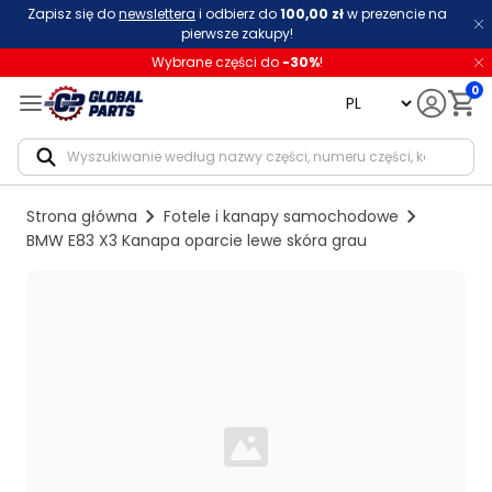
Zapisz się do
newslettera
i odbierz do
100,00 zł
w prezencie na
pierwsze zakupy!
Wybrane części do
-
30
%
!
0
language
Notif
Strona główna
Fotele i kanapy samochodowe
BMW E83 X3 Kanapa oparcie lewe skóra grau
Loading...