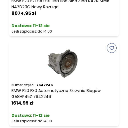
BMW F20 F21 F30 F31 116d 118d 316d 318d N47N Silnik
B
N47D20C Nowy Rozrząd
8074,95 zł
2
Dostawa:
11–12 sie
Jeśli zapłacisz do 14:00
J
Numer części:
7642246
N
BMW F20 F30 Automatyczna Skrzynia Biegów
B
GA8HP45Z 7642246
1614,95 zł
3
Dostawa:
11–12 sie
Jeśli zapłacisz do 14:00
J