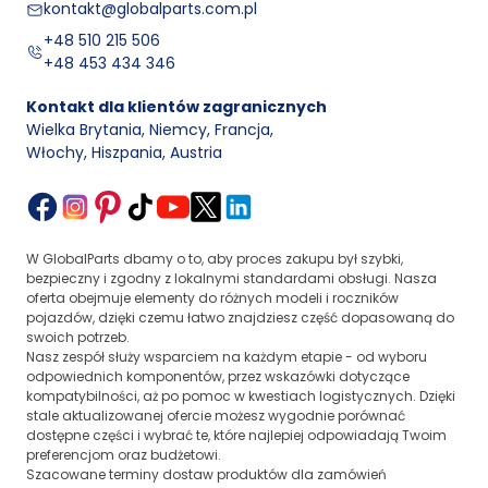
kontakt@globalparts.com.pl
+48 510 215 506
+48 453 434 346
Kontakt dla klientów zagranicznych
Wielka Brytania, Niemcy, Francja
,
Włochy, Hiszpania, Austria
W GlobalParts dbamy o to, aby proces zakupu był szybki,
bezpieczny i zgodny z lokalnymi standardami obsługi. Nasza
oferta obejmuje elementy do różnych modeli i roczników
pojazdów, dzięki czemu łatwo znajdziesz część dopasowaną do
swoich potrzeb.
Nasz zespół służy wsparciem na każdym etapie - od wyboru
odpowiednich komponentów, przez wskazówki dotyczące
kompatybilności, aż po pomoc w kwestiach logistycznych. Dzięki
stale aktualizowanej ofercie możesz wygodnie porównać
dostępne części i wybrać te, które najlepiej odpowiadają Twoim
preferencjom oraz budżetowi.
Szacowane terminy dostaw produktów dla zamówień