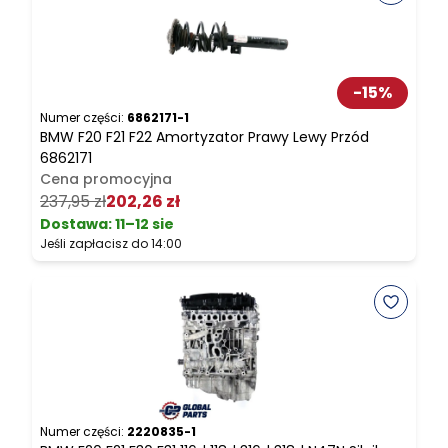
-
15
%
Numer części:
6862171-1
N
BMW F20 F21 F22 Amortyzator Prawy Lewy Przód
B
6862171
Cena promocyjna
4
237,95 zł
202,26 zł
Dostawa:
11–12 sie
Jeśli zapłacisz do 14:00
J
Numer części:
2220835-1
N