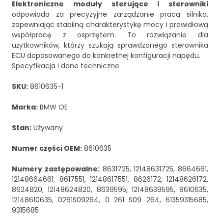
Elektroniczne moduły sterujące i sterowniki
odpowiada za precyzyjne zarządzanie pracą silnika,
zapewniając stabilną charakterystykę mocy i prawidłową
współpracę z osprzętem. To rozwiązanie dla
użytkowników, którzy szukają sprawdzonego sterownika
ECU dopasowanego do konkretnej konfiguracji napędu.
Specyfikacja i dane techniczne
SKU:
8610635-1
Marka:
BMW OE
Stan:
Używany
Numer części OEM:
8610635
Numery zastępowalne:
8631725, 12148631725, 8664661,
12148664661, 8617551, 12148617551, 8626172, 12148626172,
8624820, 12148624820, 8639595, 12148639595, 8610635,
12148610635, 0261S09264, 0 261 S09 264, 61359315685,
9315685