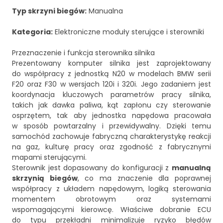
Typ skrzyni biegów:
Manualna
Kategoria:
Elektroniczne moduły sterujące i sterowniki
Przeznaczenie i funkcja sterownika silnika
Prezentowany komputer silnika jest zaprojektowany
do współpracy z jednostką N20 w modelach BMW serii
F20 oraz F30 w wersjach 120i i 320i. Jego zadaniem jest
koordynacja kluczowych parametrów pracy silnika,
takich jak dawka paliwa, kąt zapłonu czy sterowanie
osprzętem, tak aby jednostka napędowa pracowała
w sposób powtarzalny i przewidywalny. Dzięki temu
samochód zachowuje fabryczną charakterystykę reakcji
na gaz, kulturę pracy oraz zgodność z fabrycznymi
mapami sterującymi.
Sterownik jest dopasowany do konfiguracji z
manualną
skrzynią biegów
, co ma znaczenie dla poprawnej
współpracy z układem napędowym, logiką sterowania
momentem obrotowym oraz systemami
wspomagającymi kierowcę. Właściwe dobranie ECU
do typu przekładni minimalizuje ryzyko błędów