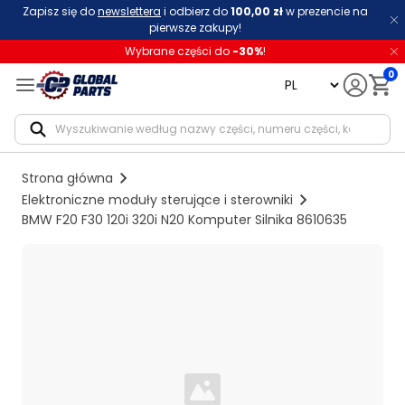
Zapisz się do
newslettera
i odbierz do
100,00 zł
w prezencie na
pierwsze zakupy!
Wybrane części do
-
30
%
!
0
language
Notif
Strona główna
Elektroniczne moduły sterujące i sterowniki
BMW F20 F30 120i 320i N20 Komputer Silnika 8610635
Loading...