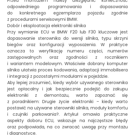
Przed montażem należy uwzględnić konieczność
odpowiedniego programowania i dopasowania
do konkretnego egzemplarza pojazdu zgodnie
z procedurami serwisowymi BMW.
Dobór i eksploatacja elektroniki silnika
Przy wymianie ECU w BMW F20 lub F30 kluczowe jest
dopasowanie sterownika do wersji silnika, typu skrzyni
biegów oraz konfiguracji wyposażenia. W praktyce
oznacza to weryfikację numeru części, numerów
zastępowalnych oraz zgodności z rocznikiem
i wariantem modelowym. Właściwie dobrany komputer
silnika ułatwia proces kodowania, adaptacji immobilisera
i integracji z pozostałymi modułami w pojeździe.
Aby lepiej zrozumieć, kiedy wybór używanego sterownika
jest opłacalny i jak bezpiecznie podejść do zakupu
elektroniki z demontażu, warto zapoznać się
z poradnikiem:
Drugie życie elektroniki – kiedy warto
postawić na używane sterowniki silnika, moduły komfortu
i czujniki parkowania?
. Artykuł omawia praktyczne
aspekty doboru ECU, wskazuje na najczęstsze błędy
oraz podpowiada, na co zwracać uwagę przy montażu
i diagnostyce.