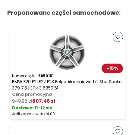
Proponowane części samochodowe:
-
15
%
Numer części:
6850151
N
BMW F20 F21 F22 F23 Felga Aluminiowa 17" Star Spoke
B
379 7,5J ET:43 6850151
Cena promocyjna
949,95 zł
807,46 zł
3
Dostawa:
11–12 sie
Jeśli zapłacisz do 14:00
J