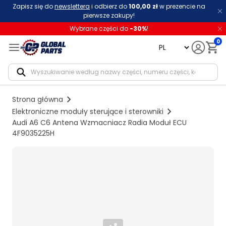
Zapisz się do
newslettera
i odbierz do
100,00 zł
w prezencie na
pierwsze zakupy!
Wybrane części do
-
30
%
!
0
language
Notif
Strona główna
Elektroniczne moduły sterujące i sterowniki
Audi A6 C6 Antena Wzmacniacz Radia Moduł ECU
4F9035225H