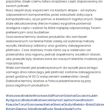
pojazdów, dzięki czemu łatwo znajdziesz część dopasowaną do
swoich potrzeb.
Nasz zespół służy wsparciem na każdym etapie - od wyboru
odpowiednich komponentów, przez wskazówki dotyczące
kompatybilności, aż po pomoc w kwestiach logistycznych. Dzięki
stale aktualizowanej ofercie możesz wygodnie porównać
dostępne części i wybrać te, które najlepiej odpowiadają Twoim
preferencjom oraz budżetowi.
Szacowane terminy dostaw produktów dla zamówień
realizowanych na terenie Polski zależą od wybranej metody
wysyłki, lokalizacji odbiorcy oraz godziny zaksięgowania
płatności. Czas dostawy może różnić się w zależności od
przewoźnika oraz regionu, jednak dopełniamy wszelkich starań,
aby przesyłki były dostarczane do naszych klientów możliwie jak
najszybciej.
Wiele zamówień jest przekazywanych do wysyłki jeszcze tego
samego dnia roboczego, jeśli płatność zostanie zaksięgowana
przed godziną 14:00 (z wyłączeniem weekendów i świąt).
Dokładne terminy dostaw w Polsce prezentowane są przy
poszczególnych produktach.
Warszawa
Kraków
Wrocław
Łódź
Poznań
Gdańsk
Szczecin
Lublin
Bydgoszcz
Białystok
Katowice
Gdynia
Częstochowa
Radom
Rzeszów
Toruń
Sosnowiec
Kielce
Gliwice
Olsztyn
Bielsko-Biała
Zabrze
Bytom
Zielona Góra
Rybnik
Ruda Śląska
Opole
Tychy