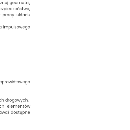
nej geometrii,
ezpieczeństwo,
y pracy układu
ia impulsowego
nieprawidłowego
ch drogowych.
ych elementów
prawdź dostępne