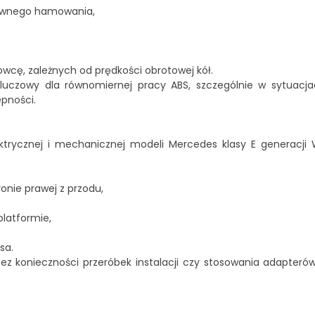
townego hamowania,
cę, zależnych od prędkości obrotowej kół.
t kluczowy dla równomiernej pracy ABS, szczególnie w sytuacj
pności.
ektrycznej i mechanicznej modeli Mercedes klasy E generacji W
nie prawej z przodu,
latformie,
sa.
 konieczności przeróbek instalacji czy stosowania adapterów