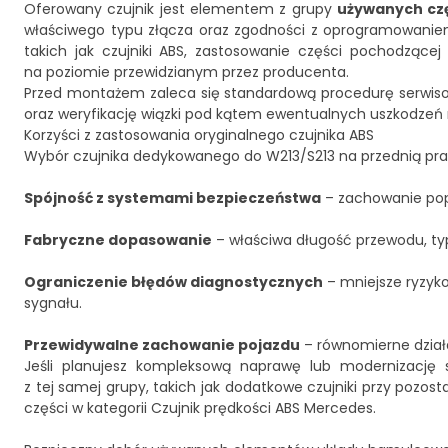
Oferowany czujnik jest elementem z grupy
używanych czę
właściwego typu złącza oraz zgodności z oprogramowani
takich jak czujniki ABS, zastosowanie części pochodząc
na poziomie przewidzianym przez producenta.
Przed montażem zaleca się standardową procedurę serwisow
oraz weryfikację wiązki pod kątem ewentualnych uszkodzeń 
Korzyści z zastosowania oryginalnego czujnika ABS
Wybór czujnika dedykowanego do W213/S213 na przednią praw
Spójność z systemami bezpieczeństwa
– zachowanie popr
Fabryczne dopasowanie
– właściwa długość przewodu, ty
Ograniczenie błędów diagnostycznych
– mniejsze ryzyk
sygnału.
Przewidywalne zachowanie pojazdu
– równomierne dział
Jeśli planujesz kompleksową naprawę lub modernizację
z tej samej grupy, takich jak dodatkowe czujniki przy poz
części w kategorii
Czujnik prędkości ABS Mercedes
.