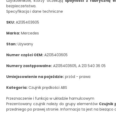
użytkowników, którzy oczekują
spójności z fabryczną 
bezpieczeństwa.
Specyfikacja i dane techniczne
SKU:
A2135403605
Marka:
Mercedes
Stan:
Używany
Numer części OEM:
A2135403605
Numery zastępowalne:
A2135403605, A 213 540 36 05
Umiejscowienie na pojeździe:
przód - prawa
Kategoria:
Czujnik prędkości ABS
Przeznaczenie i funkcja w układzie hamulcowym
Prezentowany czujnik należy do grupy elementów
Czujnik 
przedniego po prawej stronie. Informacja ta jest na bieżąco