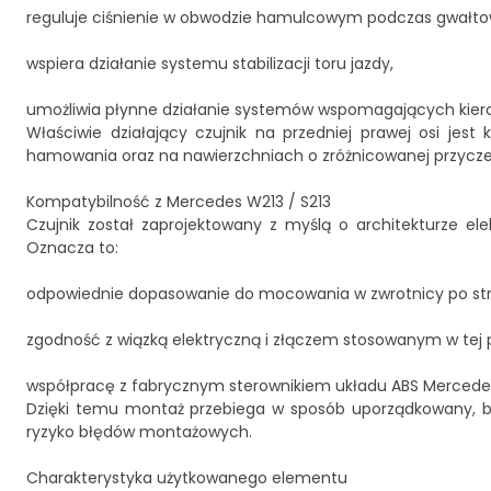
reguluje ciśnienie w obwodzie hamulcowym podczas gwał
wspiera działanie systemu stabilizacji toru jazdy,
umożliwia płynne działanie systemów wspomagających kierow
Właściwie działający czujnik na przedniej prawej osi jes
hamowania oraz na nawierzchniach o zróżnicowanej przycze
Kompatybilność z Mercedes W213 / S213
Czujnik został zaprojektowany z myślą o architekturze el
Oznacza to:
odpowiednie dopasowanie do mocowania w zwrotnicy po stro
zgodność z wiązką elektryczną i złączem stosowanym w tej p
współpracę z fabrycznym sterownikiem układu ABS Mercede
Dzięki temu montaż przebiega w sposób uporządkowany, bez
ryzyko błędów montażowych.
Charakterystyka użytkowanego elementu