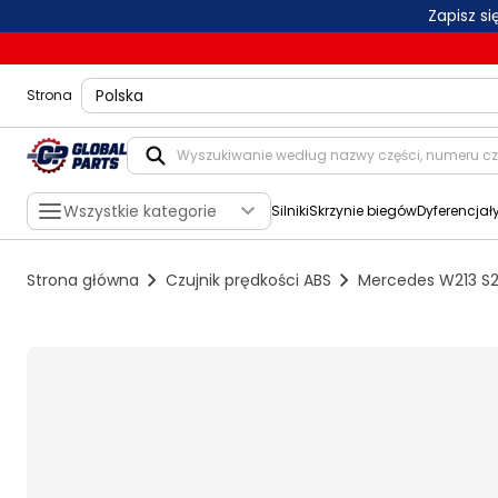
Zapisz s
shippingLocation
Strona
Wszystkie kategorie
Silniki
Skrzynie biegów
Dyferencjał
Strona główna
Czujnik prędkości ABS
Mercedes W213 S2