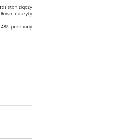
raz stan złączy
idłowe odczyty
w ABS, pomocny