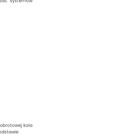
ność systemów
obrotowej koła
odstawie: