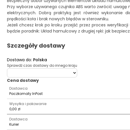
Bezpieczny dobór używanych elementów układu hamulcow
Przy wyborze używanego czujnika ABS warto zwrócić uwagę n
elektrycznych. Dobrą praktyką jest również wykonanie 
prędkości koła i brak nowych błędów w sterowniku.
Jeżeli chcesz krok po kroku przejść przez proces weryfik
będzie poradnik:
Układ hamulcowy z drugiej ręki: jak bezpiecz
Szczegóły dostawy
Dostawa do
:
Polska
Sprawdź czas dostawy do innego kraju
deliveryCountry
Cena dostawy
Dostawca
Paczkomaty InPost
Wysyłka i pakowanie
0,00 zł
Dostawca
Kurier