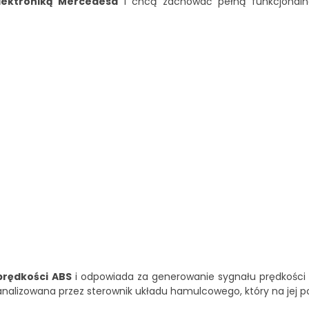
elektroniką Mercedesa
i chcą zachować pełną funkcjonal
prędkości ABS
i odpowiada za generowanie sygnału prędkości 
 analizowana przez sterownik układu hamulcowego, który na jej p