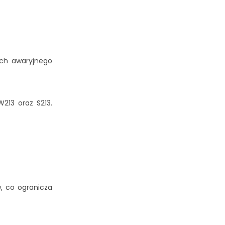
ach awaryjnego
213 oraz S213.
, co ogranicza