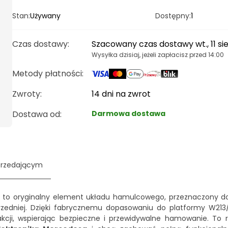
Stan:
Używany
Dostępny:
1
Czas dostawy
:
Szacowany czas dostawy wt., 11 si
Wysyłka dzisiaj, jeżeli zapłacisz przed 14:00
Metody płatności
:
Zwroty:
14 dni na zwrot
Dostawa od
:
Darmowa dostawa
przedającym
to oryginalny element układu hamulcowego, przeznaczony d
przedniej. Dzięki fabrycznemu dopasowaniu do platformy W213
akcji, wspierając bezpieczne i przewidywalne hamowanie. To r