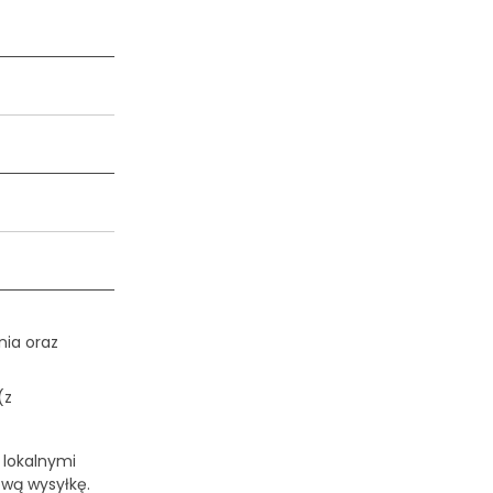
ia oraz
(z
 lokalnymi
ową wysyłkę.