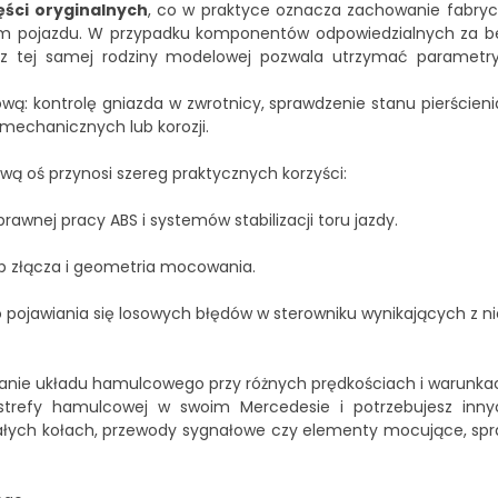
ści oryginalnych
, co w praktyce oznacza zachowanie fabrycz
em pojazdu. W przypadku komponentów odpowiedzialnych za b
ej z tej samej rodziny modelowej pozwala utrzymać parametr
ą: kontrolę gniazda w zwrotnicy, sprawdzenie stanu pierścien
mechanicznych lub korozji.
ą oś przynosi szereg praktycznych korzyści:
awnej pracy ABS i systemów stabilizacji toru jazdy.
p złącza i geometria mocowania.
o pojawiania się losowych błędów w sterowniku wynikających z 
anie układu hamulcowego przy różnych prędkościach i warunka
 strefy hamulcowej w swoim Mercedesie i potrzebujesz inn
ostałych kołach, przewody sygnałowe czy elementy mocujące, s