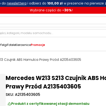
ię do
newslettera
i odbierz do
100,00 zł
w prezencie na pierwsze 
Wybrane części do
-
30
%
!
y
Felgi
Fotele
Kierownice
Promocje
13 Czujnik ABS Hamulca Prawy Przód A2135403605
Mercedes W213 S213 Czujnik ABS 
Prawy Przód A2135403605
SKU:
A2135403605
Produkt z certyfikowanej stacji demontażu