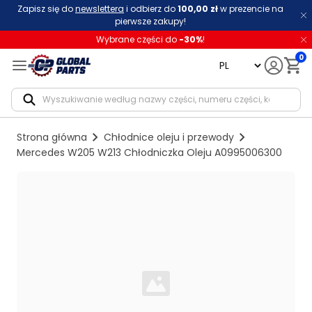
Zapisz się do
newslettera
i odbierz do
100,00 zł
w prezencie na
pierwsze zakupy!
Wybrane części do
-
30
%
!
0
language
Notif
Strona główna
Chłodnice oleju i przewody
Mercedes W205 W213 Chłodniczka Oleju A0995006300
Loading...