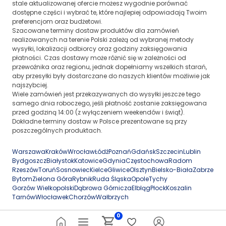
stale aktualizowanej ofercie możesz wygodnie porównać
dostępne części i wybrać te, które najlepiej odpowiadają Twoim
preferencjom oraz budżetowi.
Szacowane terminy dostaw produktów dla zamówień
realizowanych na terenie Polski zależą od wybranej metody
wysyłki, lokalizacji odbiorcy oraz godziny zaksięgowania
płatności. Czas dostawy może różnić się w zależności od
przewoźnika oraz regionu, jednak dopełniamy wszelkich starań,
aby przesyłki były dostarczane do naszych klientów możliwie jak
najszybciej.
Wiele zamówień jest przekazywanych do wysyłki jeszcze tego
samego dnia roboczego, jeśli płatność zostanie zaksięgowana
przed godziną 14:00 (z wyłączeniem weekendów i świąt).
Dokładne terminy dostaw w Polsce prezentowane są przy
poszczególnych produktach.
Warszawa
Kraków
Wrocław
Łódź
Poznań
Gdańsk
Szczecin
Lublin
Bydgoszcz
Białystok
Katowice
Gdynia
Częstochowa
Radom
Rzeszów
Toruń
Sosnowiec
Kielce
Gliwice
Olsztyn
Bielsko-Biała
Zabrze
Bytom
Zielona Góra
Rybnik
Ruda Śląska
Opole
Tychy
Gorzów Wielkopolski
Dąbrowa Górnicza
Elbląg
Płock
Koszalin
Tarnów
Włocławek
Chorzów
Wałbrzych
0