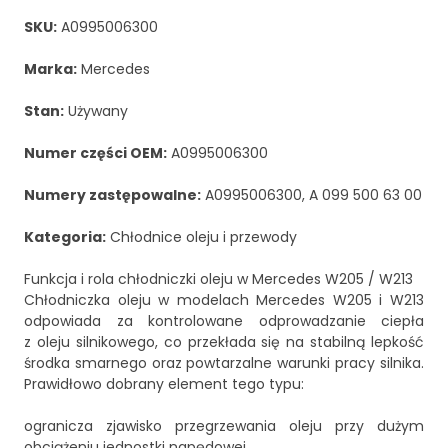
SKU:
A0995006300
Marka:
Mercedes
Stan:
Używany
Numer części OEM:
A0995006300
Numery zastępowalne:
A0995006300, A 099 500 63 00
Kategoria:
Chłodnice oleju i przewody
Funkcja i rola chłodniczki oleju w Mercedes W205 / W213
Chłodniczka oleju w modelach Mercedes W205 i W213
odpowiada za kontrolowane odprowadzanie ciepła
z oleju silnikowego, co przekłada się na stabilną lepkość
środka smarnego oraz powtarzalne warunki pracy silnika.
Prawidłowo dobrany element tego typu:
ogranicza zjawisko przegrzewania oleju przy dużym
obciążeniu jednostki napędowej,