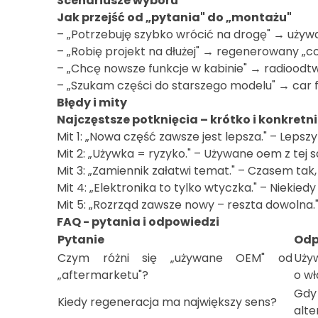
Scenariusze wyboru
Jak przejść od „pytania" do „montażu"
– „Potrzebuję szybko wrócić na drogę" → używa
– „Robię projekt na dłużej" → regenerowany „cor
– „Chcę nowsze funkcje w kabinie" → radioodtwa
– „Szukam części do starszego modelu" → car fo
Błędy i mity
Najczęstsze potknięcia – krótko i konkretn
Mit 1: „Nowa część zawsze jest lepsza." – Lepszy
Mit 2: „Używka = ryzyko." – Używane oem z tej s
Mit 3: „Zamiennik załatwi temat." – Czasem tak
Mit 4: „Elektronika to tylko wtyczka." – Nieki
Mit 5: „Rozrząd zawsze nowy – reszta dowolna.
FAQ - pytania i odpowiedzi
Pytanie
Odp
Czym różni się „używane OEM" od
Uży
„aftermarketu"?
o wł
Gdy
Kiedy regeneracja ma największy sens?
alte