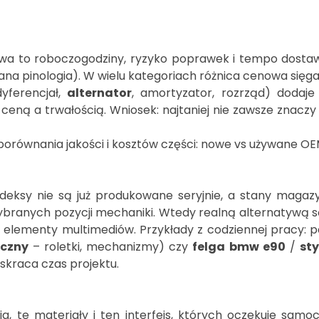
wa to roboczogodziny, ryzyko poprawek i tempo dosta
nana pinologia). W wielu kategoriach różnica cenowa sięg
yferencjał,
alternator
, amortyzator, rozrząd) dodaje 
ną a trwałością. Wniosek: najtaniej nie zawsze znaczy 
deksy nie są już produkowane seryjnie, a stany magaz
wybranych pozycji mechaniki. Wtedy realną alternatyw
po elementy multimediów. Przykłady z codziennej pracy: 
czny
– roletki, mechanizmy) czy
felga bmw e90
/
sty
skraca czas projektu.
a, te materiały i ten interfejs, których oczekuje sa