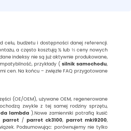
celu, budżetu i dostępności danej referencji.
tażu, a często kosztują ½ lub ⅓ ceny nowych
ane indeksy nie są już aktywnie produkowane,
ompatybilność, przykłady (
silnik samochodu
,
ami cen. Na końcu – zwięzłe FAQ przygotowane
lne części (OE/OEM), używane OEM, regenerowane
chodzą zwykle z tej samej rodziny sprzętu,
nda lambda
).Nowe zamienniki potrafią kusić
 parrot
/
parrot ck3100
,
parrot mki9200
,
i wiązek. Podsumowując: porównujemy nie tylko