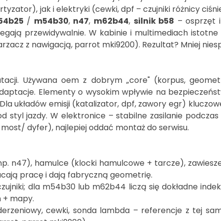
rtyzator), jak i elektryki (cewki, dpf – czujniki różnicy ciśn
54b25
/
m54b30
,
n47
,
m62b44
,
silnik b58
– osprzęt i
egają przewidywalnie. W kabinie i multimediach istotne 
warzacz z nawigacją, parrot mki9200). Rezultat? Mniej nies
atacji. Używana oem z dobrym „core" (korpus, geometra,
adaptacje. Elementy o wysokim wpływie na bezpieczeńst
 układów emisji (katalizator, dpf, zawory egr) kluczow
pod styl jazdy. W elektronice – stabilne zasilanie podcz
 most/ dyfer), najlepiej oddać montaż do serwisu.
 np. n47), hamulce (klocki hamulcowe + tarcze), zawie
ają pracę i dają fabryczną geometrię.
, czujniki; dla m54b30 lub m62b44 liczą się dokładne inde
h + mapy.
 uderzeniowy, cewki, sonda lambda – referencje z tej s