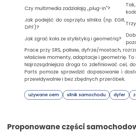
Tak,
Czy multimedia zadziałają „plug-in"?
kod
Jak podejść do osprzętu silnika (np. EGR,
Trzy
DPF)?
Dobi
Jak zgrać koła ze stylistyką i geometrią?
poz
Prace przy SRS, paliwie, dyfrze/mostach, rozrz
właściwe momenty, adaptacje i geometrię. To ni
Najrozsądniejsza droga to zdefiniować cel, 
Parts pomoże sprawdzić dopasowanie i dostę
przewidywalnie i bez zbędnych przeróbek.
używane oem
silnik samochodu
dyfer
z
Proponowane części samochodo