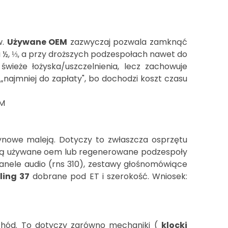
w.
Używane OEM
zazwyczaj pozwala zamknąć
a ½, ⅓, a przy droższych podzespołach nawet do
świeże łożyska/uszczelnienia, lecz zachowuje
„najmniej do zapłaty", bo dochodzi koszt czasu
ynowe maleją. Dotyczy to zwłaszcza osprzętu
ą są używane oem lub regenerowane podzespoły
panele audio (rns 310), zestawy głośnomówiące
ling 37
dobrane pod ET i szerokość. Wniosek:
mochód. To dotyczy zarówno mechaniki (
klocki