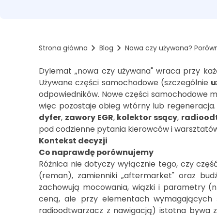
Strona główna
Blog
Nowa czy używana? Porówn
Dylemat „nowa czy używana" wraca przy każdej
Używane części samochodowe (szczególnie
u
odpowiedników. Nowe części samochodowe mają
więc pozostaje obieg wtórny lub regeneracja. 
dyfer
,
zawory EGR
,
kolektor ssący
,
radiood
pod codzienne pytania kierowców i warsztatów
Kontekst decyzji
Co naprawdę porównujemy
Różnica nie dotyczy wyłącznie tego, czy część
(reman), zamienniki „aftermarket" oraz bu
zachowują mocowania, wiązki i parametry (
ceną, ale przy elementach wymagających ś
radioodtwarzacz z nawigacją) istotna bywa zg