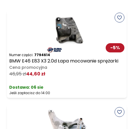
-
5
%
Numer części:
7794614
BMW E46 E83 X3 2.0d Łapa mocowanie sprężarki
Cena promocyjna
46,95 zł
44,60 zł
Dostawa:
06 sie
Jeśli zapłacisz do 14:00