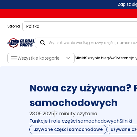
Zapisz s
shippingLocation
Strona
Wszystkie kategorie
Silniki
Skrzynie biegów
Dyferencjał
Nowa czy używana? P
samochodowych
23.09.2025
7 minuty czytania
Funkcje i role części samochodowych
Silniki
używane części samochodowe
używane cz