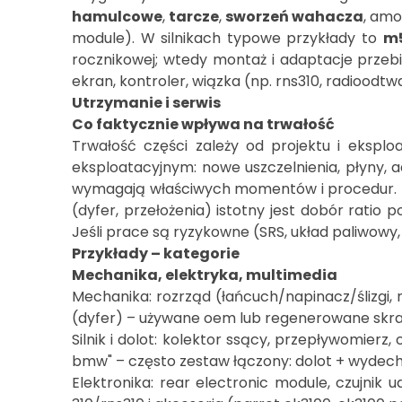
hamulcowe
,
tarcze
,
sworzeń wahacza
, amo
module). W silnikach typowe przykłady to
m
rocznikowej; wtedy montaż i adaptacje przebi
ekran, kontroler, wiązka (np. rns310, radioodt
Utrzymanie i serwis
Co faktycznie wpływa na trwałość
Trwałość części zależy od projektu i eksplo
eksploatacyjnym: nowe uszczelnienia, płyny, 
wymagają właściwych momentów i procedur. Dla
(dyfer, przełożenia) istotny jest dobór ratio 
Jeśli prace są ryzykowne (SRS, układ paliwowy,
Przykłady – kategorie
Mechanika, elektryka, multimedia
Mechanika: rozrząd (łańcuch/napinacz/ślizgi,
(dyfer) – używane oem lub regenerowane skrac
Silnik i dolot: kolektor ssący, przepływomierz
bmw" – często zestaw łączony: dolot + wydec
Elektronika: rear electronic module, czujnik