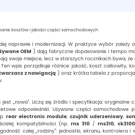
anie kosztów i jakości części samochodowych
 naprawie i modernizacji. W praktyce wybór zależy od 
żywane OEM
) dają fabryczne dopasowanie i tempo mon
 swoje miejsce, lecz w starszych rocznikach bywa, że d
Ten wpis porządkuje różnice: jakość, koszt całkowity, k
twarzacz z nawigacją
) oraz krótka tabela z proporcj
.
 jest „nowa". Liczą się źródło i specyfikacja: orygina
dżetowe odpowiedniki. Używane części samochodowe po
np.
rear electronic module
,
czujnik uderzeniowy
,
so
cisłej kompatybilności (np.
rns 310
/
rns310
,
ck3100
odność całej „rodziny": jednostki, ekranu, kontrolera 