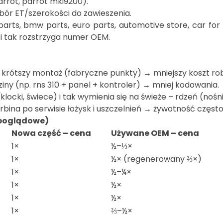
arrot, parrot mki9200).
dobór ET/szerokości do zawieszenia.
parts, bmw parts, euro parts, automotive store, car for 
 i tak rozstrzyga numer OEM.
krótszy montaż (fabryczne punkty) → mniejszy koszt rob
ziny (np. rns 310 + panel + kontroler) → mniej kodowania.
locki, świece) i tak wymienia się na świeże – rdzeń (nośn
rbina po serwisie łożysk i uszczelnień → żywotność częst
 poglądowe)
Nowa część – cena
Używane OEM – cena
1×
½–⅓×
1×
½× (regenerowany ⅔×)
1×
½–¼×
1×
½×
1×
½×
1×
⅔–½×