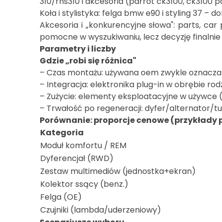
310/rns310 i akcesoria (parrot ck3100, ck3100 p
Koła i stylistyka: felga bmw e90 i styling 37 – 
Akcesoria i „konkurencyjne słowa": parts, car 
pomocne w wyszukiwaniu, lecz decyzję finalnie
Parametry i liczby
Gdzie „robi się różnica"
– Czas montażu: używana oem zwykle oznacza 
– Integracja: elektronika plug-in w obrębie rod
– Zużycie: elementy eksploatacyjne w używce (k
– Trwałość po regeneracji: dyfer/alternator/tu
Porównanie: proporcje cenowe (przykłady
Kategoria
Moduł komfortu / REM
Dyferencjał (RWD)
Zestaw multimediów (jednostka+ekran)
Kolektor ssący (benz.)
Felga (OE)
Czujniki (lambda/uderzeniowy)