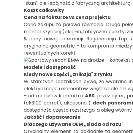
„stan", ale i spójność z fabryczną architekturą.
Koszt całkowity
Cena na fakturze vs cena projektu
Cena zakupu to połowa równania. Druga poło
montaż szybciej (plug-in, fabryczne punkty, z
¼ ceny nowej referencji. Regeneracja (np. d
oryginalną geometrię – to kompromis między ce
Modele i dostępność
Kiedy nowe części „znikają" z rynku
W starszych rocznikach bywa, że wybrane in
elektrycznego i elementów wnętrza, ale też 
– od modułów komfortu i
ABS
, przez dyfer, 
(ck3100 parrot), akcesoria (
dach panorami
dostępność często rozstrzyga, a obieg wtórny 
Jakość i dopasowanie
Dlaczego używane OEM „siada od razu"
Oryginalny element to dokładnie ta geometri