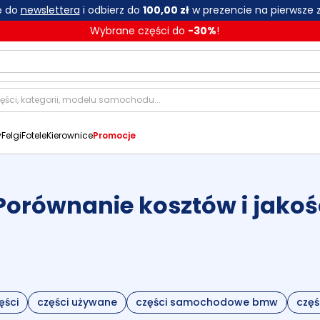
ię do
newslettera
i odbierz do
100,00 zł
w prezencie na pierwsze 
Wybrane części do
-
30
%
!
y
Felgi
Fotele
Kierownice
Promocje
orównanie kosztów i jakośc
ęści
części używane
części samochodowe bmw
czę