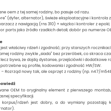
ne oem z tej samej rodziny, bo pasuje od razu.
e" (dyfer, alternator), świeże eksploatacyjne i kontrola z
rzacz z nawigacją (rns 310) + wiązka i kontroler z epoki
r parts jako źródło rzadkich detali; dobór po numerze OE
ie
 jest właściwy rdzeń i zgodność; przy starszych rocznikach
amej rodziny zwykle „siada" bez przeróbek, co skraca czas
, lecz bywa, że dojdą dystanse, przejściówki i dodatkowe 
edy potrzebne są profile, kodowania i zgodność HW/SW.
" – Rozrząd nowy tak, ale osprzęt z rodziny (np. n47/m54
owiedź
wane OEM to oryginalny element z pierwszego montażu;
asnej specyfikacji.
 korpus/rdzeń jest dobry, a do wymiany pozostają łoży
rnator).