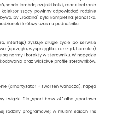
ień, sonda lambda, czujniki kolizji, rear electronic
 kolektor ssący powinny odpowiadać rodzinie
bywa, by „rodzina" była kompletna: jednostka,
podzianek i krótszy czas na podnośniku.
 interfejs) zyskuje drugie życie po serwisie
wo (sprzęgło, wysprzęglika, rozrząd, hamulce)
e są normy i korekty w sterowniku. W napędzie
as kodowania oraz właściwe profile sterowników.
szenie (amortyzator + sworzeń wahacza), napęd
ksy i wiązki. Dla „sport bmw z4" albo „sportowa
amej rodziny programowej; w multim ediach rns