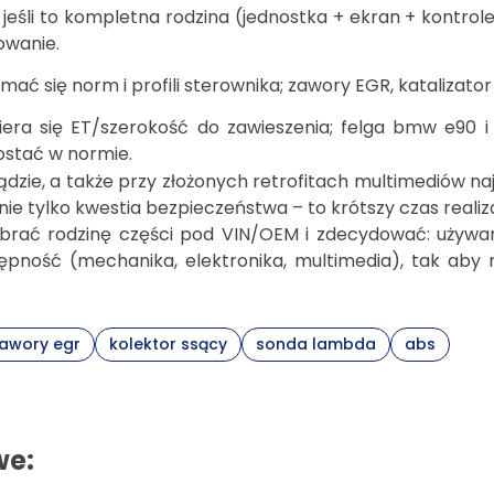
 jeśli to kompletna rodzina (jednostka + ekran + kontrol
owanie.
mać się norm i profili sterownika; zawory EGR, katalizato
era się ET/szerokość do zawieszenia; felga bmw e90 i 
ostać w normie.
ądzie, a także przy złożonych retrofitach multimediów na
e tylko kwestia bezpieczeństwa – to krótszy czas realiza
dobrać rodzinę części pod VIN/OEM i zdecydować: używ
pność (mechanika, elektronika, multimedia), tak aby 
awory egr
kolektor ssący
sonda lambda
abs
we: