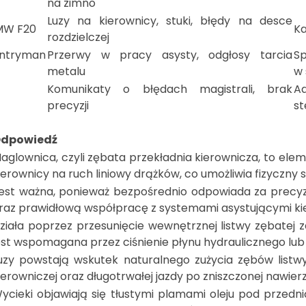
na zimno
Luzy na kierownicy, stuki, błędy na desce
MW F20
Ka
rozdzielczej
untryman
Przerwy w pracy asysty, odgłosy tarcia
S
metalu
w 
Komunikaty o błędach magistrali, brak
A
precyzji
st
dpowiedź
aglownica, czyli zębata przekładnia kierownicza, to el
ierownicy na ruch liniowy drążków, co umożliwia fizyczny sk
est ważna, ponieważ bezpośrednio odpowiada za precyzj
raz prawidłową współpracę z systemami asystującymi kier
ziała poprzez przesunięcie wewnętrznej listwy zębatej 
est wspomagana przez ciśnienie płynu hydraulicznego lub 
uzy powstają wskutek naturalnego zużycia zębów listw
ierowniczej oraz długotrwałej jazdy po zniszczonej nawi
ycieki objawiają się tłustymi plamami oleju pod przed