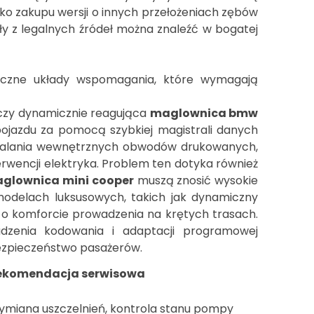
ko zakupu wersji o innych przełożeniach zębów
y z legalnych źródeł można znaleźć w bogatej
czne układy wspomagania, które wymagają
zy dynamicznie reagująca
maglownica bmw
ojazdu za pomocą szybkiej magistrali danych
i zalania wewnętrznych obwodów drukowanych,
wencji elektryka. Problem ten dotyka również
glownica mini cooper
muszą znosić wysokie
modelach luksusowych, takich jak dynamiczny
e o komforcie prowadzenia na krętych trasach.
dzenia kodowania i adaptacji programowej
ezpieczeństwo pasażerów.
ekomendacja serwisowa
miana uszczelnień, kontrola stanu pompy