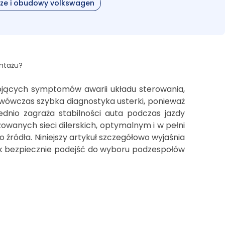
cze i obudowy volkswagen
ontażu?
kojących symptomów awarii układu sterowania,
 wówczas szybka diagnostyka usterki, ponieważ
dnio zagraża stabilności auta podczas jazdy
anych sieci dilerskich, optymalnym i w pełni
źródła. Niniejszy artykuł szczegółowo wyjaśnia
jak bezpiecznie podejść do wyboru podzespołów