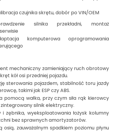
libracja czujnika skrętu, dobór po VIN/OEM
prawdzenie silnika przekładni, montaż
serwisie
daptacja komputerowa oprogramowania
erującego
ement mechaniczny zamieniający ruch obrotowy
ręt kół osi przedniej pojazdu.
ę sterowania pojazdem, stabilność toru jazdy
owcę, takimi jak ESP czy ABS.
za pomocą wałka, przy czym siła rąk kierowcy
zintegrowany silnik elektryczny.
y i zębnika, wyeksploatowania łożysk kolumny
erzchni bez sprawnych amortyzatorów.
nią osią, zauważalnym spadkiem poziomu płynu