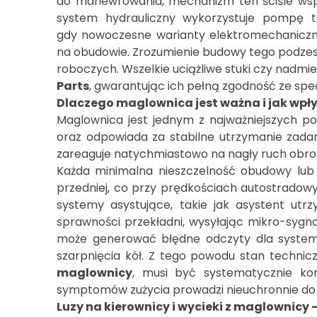
do manewrowania, mechanizm ten ściśle ws
system hydrauliczny wykorzystuje pompę t
gdy nowoczesne warianty elektromechanicz
na obudowie. Zrozumienie budowy tego podzes
roboczych. Wszelkie uciążliwe stuki czy nadm
Parts
, gwarantując ich pełną zgodność ze sp
Dlaczego maglownica jest ważna i jak wpł
Maglownica jest jednym z najważniejszych 
oraz odpowiada za stabilne utrzymanie zad
zareaguje natychmiastowo na nagły ruch obro
Każda minimalna nieszczelność obudowy lub 
przedniej, co przy prędkościach autostradowy
systemy asystujące, takie jak asystent ut
sprawności przekładni, wysyłając mikro-syg
może generować błędne odczyty dla systemów
szarpnięcia kół. Z tego powodu stan techni
maglownicy
, musi być systematycznie ko
symptomów zużycia prowadzi nieuchronnie do
Luzy na kierownicy i wycieki z maglownicy 