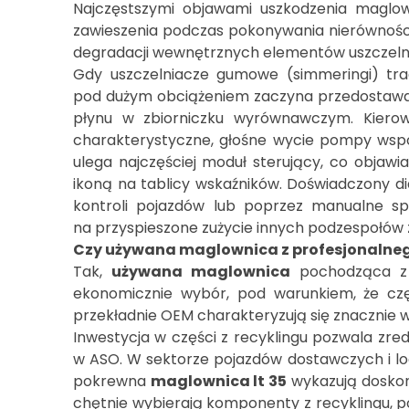
Najczęstszymi objawami uszkodzenia maglo
zawieszenia podczas pokonywania nierównoś
degradacji wewnętrznych elementów uszczelnia
Gdy uszczelniacze gumowe (simmeringi) trac
pod dużym obciążeniem zaczyna przedostawać
płynu w zbiorniczku wyrównawczym. Kiero
charakterystyczne, głośne wycie pompy wspo
ulega najczęściej moduł sterujący, co obja
ikoną na tablicy wskaźników. Doświadczony d
kontroli pojazdów lub poprzez manualne sp
na przyspieszone zużycie innych podzespołów z
Czy używana maglownica z profesjonalne
Tak,
używana maglownica
pochodząca z p
ekonomicznie wybór, pod warunkiem, że częś
przekładnie OEM charakteryzują się znacznie 
Inwestycja w części z recyklingu pozwala z
w ASO. W sektorze pojazdów dostawczych i log
pokrewna
maglownica lt 35
wykazują doskona
chętnie wybierają komponenty z recyklingu,