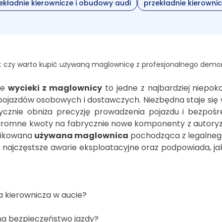
ekładnie kierownicze i obudowy audi
przekładnie kierowni
eki: czy warto kupić używaną maglownicę z profesjonalnego dem
te
wycieki z maglownicy
to jedne z najbardziej niepo
h pojazdów osobowych i dostawczych. Niezbędna staje się
cznie obniża precyzję prowadzenia pojazdu i bezpośre
romne kwoty na fabrycznie nowe komponenty z autoryzow
yfikowana
używana maglownica
pochodząca z legalnego 
uje najczęstsze awarie eksploatacyjne oraz podpowiada, 
ia kierownicza w aucie?
na bezpieczeństwo jazdy?