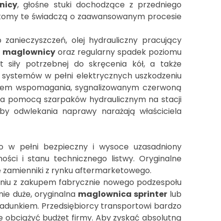
nicy
, głośne stuki dochodzące z przedniego
ptomy te świadczą o zaawansowanym procesie
zanieczyszczeń, olej hydrauliczny pracujący
z maglownicy
oraz regularny spadek poziomu
iły potrzebnej do skręcenia kół, a także
 systemów w pełni elektrycznych uszkodzeniu
ięciem wspomagania, sygnalizowanym czerwoną
 za pomocą szarpaków hydraulicznym na stacji
by odwlekania naprawy narażają właściciela
to w pełni bezpieczny i wysoce uzasadniony
ści i stanu technicznego listwy. Oryginalne
 zamienniki z rynku aftermarketowego.
aniu z zakupem fabrycznie nowego podzespołu
nie duże, oryginalna
maglownica sprinter
lub
ładunkiem. Przedsiębiorcy transportowi bardzo
ie obciążyć budżet firmy. Aby zyskać absolutną