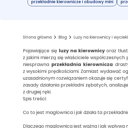
przekładnie kierownicze i obudowy mini
prz
Strona główna
Blog
Luzy na kierownicy i wyci
Pojawiające się
luzy na kierownicy
oraz tłus
z jakimi mierzą się właściciele współczesnyc
niesprawna
przekładnia kierownicza
drasty
z wysokimi prędkościami. Zamiast wydawać og
uzasadnionym rozwiązaniem okazuje się cert
zasady działania przekładni zębatych, analiz
z drugiej ręki.
Spis treści:
Co to jest maglownica i jak działa ta przekładn
Dlaczego maglownica jest ważna i jak wpływa 