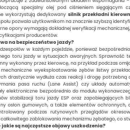
półpracuje z zaawansowanym układem wspomagania – h
łoczącą specjalny olej pod ciśnieniem sięgającym
ne wykorzystują dedykowany
silnik przekładni kiero
połu pozwala użytkownikom na znacznie szybszą identyfi
ierne opory wymagają dokładnej weryfikacji mechaniczne
ecyfikacjami producentów.
ywa na bezpieczeństwo jazdy?
podzespołów w każdym pojeździe, ponieważ bezpośredni
anego toru jazdy w sytuacjach awaryjnych. Sprawność 
nny wykonany przez kierowcę, na przykład podczas omija
mechaniczne wyeksploatowanie zębów listwy przekłada
ch drastycznie wydłuża czas reakcji i drogę potrzebną
rzymania pasa ruchu (Lane Assist) czy układy automat
nały elektroniczne bezpośrednio do modułu wykonawczeg
 stabilizacji toru jazdy ESP oraz zapobiegających bl
czny osłon gumowych, a także elementów ochronnych, 
ntrolowany podczas rutynowych przeglądów okresow
 całkowitego zablokowania mechanizmu zębatego, co st
– jakie są najczęstsze objawy uszkodzenia?