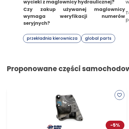
wycieki z maglownicy hydraulicznej?
w
Czy zakup używanej maglownicy
T
wymaga weryfikacji numerów
p
seryjnych?
przekładnia kierownicza
global parts
Proponowane części samochodo
-
5
%