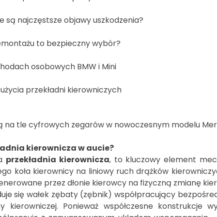
kie są najczęstsze objawy uszkodzenia?
emontażu to bezpieczny wybór?
chodach osobowych BMW i Mini
życia przekładni kierowniczych
kładnia kierownicza w aucie?
ta
przekładnia kierownicza
, to kluczowy element mec
o koła kierownicy na liniowy ruch drążków kierowniczy
generowane przez dłonie kierowcy na fizyczną zmianę kie
je się wałek zębaty (zębnik) współpracujący bezpośredn
ierowniczej. Ponieważ współczesne konstrukcje wyma