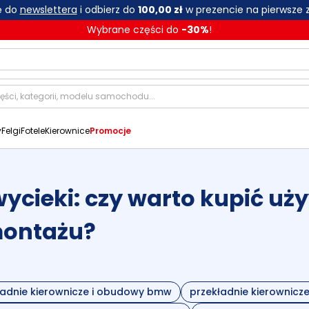
ię do
newslettera
i odbierz do
100,00 zł
w prezencie na pierwsze 
Wybrane części do
-
30
%
!
y
Felgi
Fotele
Kierownice
Promocje
 wycieki: czy warto kupić 
montażu?
ładnie kierownicze i obudowy bmw
przekładnie kierownic