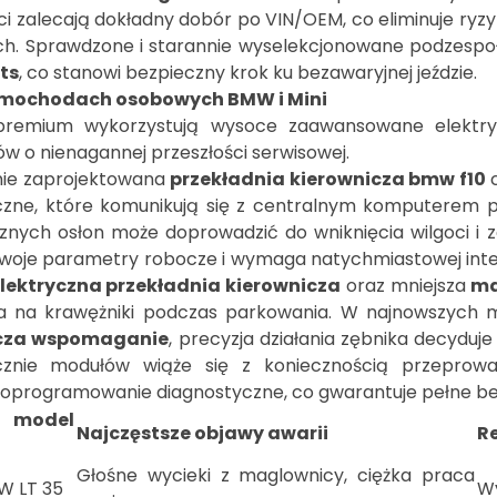
 zalecają dokładny dobór po VIN/OEM, co eliminuje ryzy
h. Sprawdzone i starannie wyselekcjonowane podzespoł
ts
, co stanowi bezpieczny krok ku bezawaryjnej jeździe.
amochodach osobowych BMW i Mini
emium wykorzystują wysoce zaawansowane elektry
w o nienagannej przeszłości serwisowej.
nie zaprojektowana
przekładnia kierownicza bmw f10
c
czne, które komunikują się z centralnym komputerem p
rznych osłon może doprowadzić do wniknięcia wilgoci 
swoje parametry robocze i wymaga natychmiastowej inter
elektryczna przekładnia kierownicza
oraz mniejsza
ma
ia na krawężniki podczas parkowania. W najnowszych 
icza wspomaganie
, precyzja działania zębnika decyduj
nie modułów wiąże się z koniecznością przeprowa
oprogramowanie diagnostyczne, co gwarantuje pełne b
model
Najczęstsze objawy awarii
R
Głośne wycieki z maglownicy, ciężka praca
W LT 35
Wy