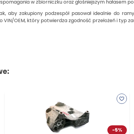
spomagania w zbiorniczku oraz głośniejszym hałasem po
ak, aby zakupiony podzespół pasował idealnie do ramy
o VIN/OEM, który potwierdza zgodność przełożeń i typ 
we:
-
5
%