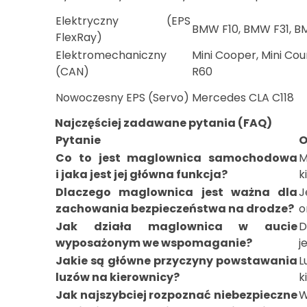
Elektryczny (EPS
BMW F10, BMW F31, B
FlexRay)
Elektromechaniczny
Mini Cooper, Mini Co
(CAN)
R60
Nowoczesny EPS (Servo)
Mercedes CLA C118
Najczęściej zadawane pytania (FAQ)
Pytanie
O
Co to jest maglownica samochodowa
M
i jaka jest jej główna funkcja?
k
Dlaczego maglownica jest ważna dla
J
zachowania bezpieczeństwa na drodze?
o
Jak działa maglownica w aucie
D
wyposażonym we wspomaganie?
j
Jakie są główne przyczyny powstawania
L
luzów na kierownicy?
k
Jak najszybciej rozpoznać niebezpieczne
W