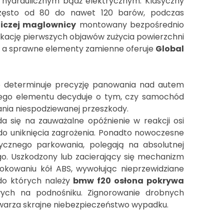
ydraulicznym bądź elektrycznym. Klasyczny
 często od 80 do nawet 120 barów, podczas
wniczej maglownicy
montowany bezpośrednio
kację pierwszych objawów zużycia powierzchni
j, a sprawne elementy zamienne oferuje
Global
o determinuje precyzję panowania nad autem
tego elementu decyduje o tym, czy samochód
nia niespodziewanej przeszkody.
 się na zauważalne opóźnienie w reakcji osi
 do uniknięcia zagrożenia. Ponadto nowoczesne
ycznego parkowania, polegają na absolutnej
o. Uszkodzony lub zacierający się mechanizm
okowaniu kół ABS, wywołując nieprzewidziane
do których należy
bmw f20 osłona pokrywa
ych na podnośniku. Zignorowanie drobnych
warza skrajne niebezpieczeństwo wypadku.