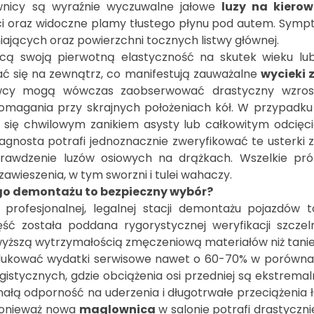
wnicy są wyraźnie wyczuwalne jałowe
luzy na kierow
ci oraz widoczne plamy tłustego płynu pod autem. Sym
jących oraz powierzchni tocznych listwy głównej.
ą swoją pierwotną elastyczność na skutek wieku lub 
 się na zewnątrz, co manifestują zauważalne
wycieki 
wcy mogą wówczas zaobserwować drastyczny wzrost s
magania przy skrajnych położeniach kół. W przypadku
wia się chwilowym zanikiem asysty lub całkowitym odc
iagnosta potrafi jednoznacznie zweryfikować te usterki
rawdzenie luzów osiowych na drążkach. Wszelkie pró
awieszenia, w tym sworzni i tulei wahaczy.
go demontażu to bezpieczny wybór?
rofesjonalnej, legalnej stacji demontażu pojazdów 
ć została poddana rygorystycznej weryfikacji szczelno
wyższą wytrzymałością zmęczeniową materiałów niż tanie
redukować wydatki serwisowe nawet o 60-70% w porówn
istycznych, gdzie obciążenia osi przedniej są ekstremal
łą odporność na uderzenia i długotrwałe przeciążenia 
 ponieważ nowa
maglownica
w salonie potrafi drastyczn