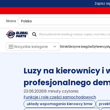
Zapisz s
shippingLocation
Strona
Wszystkie kategorie
Silniki
Skrzynie biegów
Dyferencjał
Luzy na kierownicy i
profesjonalnego de
23.06.2026
8 minuty czytania
Funkcje i role części samochodowych
układy wspomagania kierowcy bmw
przek