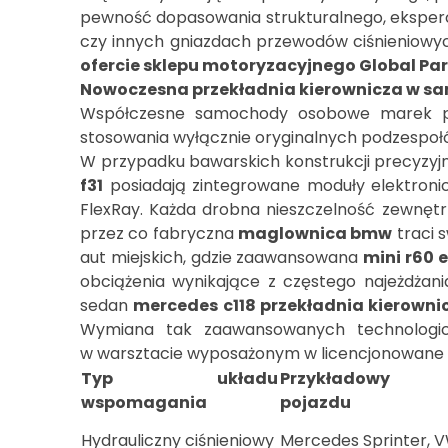
pewność dopasowania strukturalnego, eksperci
czy innych gniazdach przewodów ciśnieniowyc
ofercie sklepu motoryzacyjnego Global Par
Nowoczesna przekładnia kierownicza w s
Współczesne samochody osobowe marek pr
stosowania wyłącznie oryginalnych podzespołó
W przypadku bawarskich konstrukcji precyzyj
f31
posiadają zintegrowane moduły elektroni
FlexRay. Każda drobna nieszczelność zewnęt
przez co fabryczna
maglownica bmw
traci 
aut miejskich, gdzie zaawansowana
mini r60 
obciążenia wynikające z częstego najeżdżan
sedan
mercedes c118 przekładnia kierown
Wymiana tak zaawansowanych technologicz
w warsztacie wyposażonym w licencjonowane 
Typ układu
Przykładowy 
wspomagania
pojazdu
Hydrauliczny ciśnieniowy
Mercedes Sprinter, V