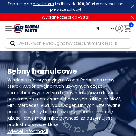
Zapisz się do
newslettera
i odbierz do
100,00 zł
w prezencie na
pierwsze zakupy!
Wybrane części do
-
30
%
!
0
language
Notif
Bębny hamulcowe
W sklepie motoryzacyjnym Global Parts oferujemy 
szeroki wybór oryginalnych używanych części 
samochodowych w tym bębny hamulcowe do wielu 
popularnych marek samochodowych takich jak BMW, 
Mini, Mercedes, Audi, Volkswagen i innych. Oferowane 
przez nas bębny hamulcowe przechodzą kontrolę 
jakości, abyś mógł mieć pewność, że otrzymujesz 
produkt najwyższej klasy.
Więcej informacji