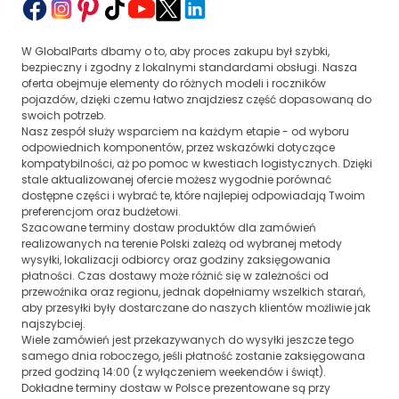
Określa sposób
Rozmieszczenie
osadzenia
otworów, piastę,
Typ
na piaście lub
numer części OEM
W GlobalParts dbamy o to, aby proces zakupu był szybki,
mocowania
zintegrowanym
i numery
bezpieczny i zgodny z lokalnymi standardami obsługi. Nasza
oferta obejmuje elementy do różnych modeli i roczników
zespole
zastępowalne
pojazdów, dzięki czemu łatwo znajdziesz część dopasowaną do
Najczęściej
Stronę montażu,
swoich potrzeb.
dotyczy tylnej osi,
Nasz zespół służy wsparciem na każdym etapie - od wyboru
Umiejscowienie
wersję nadwozia
ale wykonanie
odpowiednich komponentów, przez wskazówki dotyczące
na pojeździe
i zgodność
zależy od wersji
kompatybilności, aż po pomoc w kwestiach logistycznych. Dzięki
z wyposażeniem
stale aktualizowanej ofercie możesz wygodnie porównać
auta
dostępne części i wybrać te, które najlepiej odpowiadają Twoim
Dlaczego warto dbać o
bębny hamulcowe
?
preferencjom oraz budżetowi.
Zużycie lub uszkodzenie
bębnów hamulcowych
może
Szacowane terminy dostaw produktów dla zamówień
prowadzić do obniżenia skuteczności hamowania
realizowanych na terenie Polski zależą od wybranej metody
i zwiększenia ryzyka na drodze. Typowe objawy
wysyłki, lokalizacji odbiorcy oraz godziny zaksięgowania
niesprawności to:
płatności. Czas dostawy może różnić się w zależności od
przewoźnika oraz regionu, jednak dopełniamy wszelkich starań,
aby przesyłki były dostarczane do naszych klientów możliwie jak
Szumy lub piszczenie podczas hamowania
– Mogą
najszybciej.
wskazywać na nadmierne zużycie bębnów lub szczęk
Wiele zamówień jest przekazywanych do wysyłki jeszcze tego
hamulcowych.
samego dnia roboczego, jeśli płatność zostanie zaksięgowana
przed godziną 14:00 (z wyłączeniem weekendów i świąt).
Wibracje podczas hamowania
– Nierówne zużycie
Dokładne terminy dostaw w Polsce prezentowane są przy