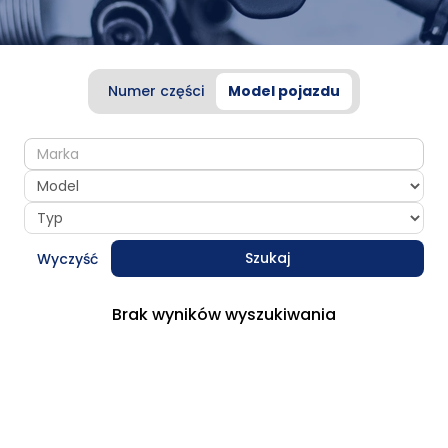
Numer części
Model pojazdu
make
model
type
Szukaj
Wyczyść
Brak wyników wyszukiwania