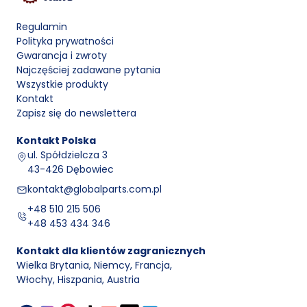
cofanie szczęk i stabilną pracę hamulca postojowego.
W wielu modelach – w tym
Ford Fiesta Mk7
– stosuje
Regulamin
się zintegrowane rozwiązania, gdzie bęben pełni
Polityka prywatności
jednocześnie funkcję powierzchni roboczej hamulca
Gwarancja i zwroty
zasadniczego i ręcznego.
Najczęściej zadawane pytania
Dzięki zamkniętej konstrukcji bębny hamulcowe są mniej
Wszystkie produkty
narażone na bezpośrednie oddziaływanie czynników
Kontakt
zewnętrznych, co sprzyja długiej żywotności całego
Zapisz się do newslettera
zespołu hamulcowego.
Porównanie parametrów bębnów hamulcowych
Kontakt
Polska
Co oznacza
Co sprawdzić
ul. Spółdzielcza 3
Parametr
w praktyce
przed zakupem
43-426 Dębowiec
Wpływa
kontakt@globalparts.com.pl
Numer OEM, średnicę
Średnica
na zgodność
oraz wersję układu
+48 510 215 506
robocza
ze szczękami i siłę
tylnej osi
+48 453 434 346
hamowania
Zgodność
Decyduje
Kontakt dla klientów zagranicznych
Szerokość
z kompletem
szczęk
o poprawnym
Wielka Brytania, Niemcy, Francja
,
powierzchni
hamulcowych
przyleganiu szczęk
Włochy, Hiszpania, Austria
ciernej
i mechanizmem
wewnątrz bębna
ręcznego