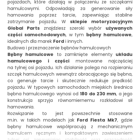
pojazdach, które działają w połączeniu ze szczękami
hamulcowymi. Odpowiadają za generowanie siły
hamowania poprzez tarcie, zapewniając stabilne
zatrzymanie pojazdu. W
sklepie motoryzacyjnym
Global Parts
znajdziesz szeroki wybór
używanych
części samochodowych
, w tym
bębny hamulcowe
,
idealnych dla marek
Ford
i innych.
Budowa i przeznaczenie bębnów hamulcowych
Bębny hamulcowe
to zamknięte elementy
układu
hamulcowego i części
montowane najczęściej
na tylnej osi pojazdu. Ich działanie polega na rozpieraniu
szczęk hamulcowych wewnątrz obracającego się bębna,
co generuje tarcie i skutecznie redukuje prędkość
pojazdu. W typowych samochodach miejskich średnica
bębna hamulcowego wynosi od
180 do 230 mm
, a jego
konstrukcja sprzyja równomiernemu rozkładowi sił
hamowania.
Rozwiązanie to jest powszechnie stosowane
m.in. w takich modelach jak
Ford Fiesta Mk7
, gdzie
bębny hamulcowe współpracują z mechanicznym
hamulcem ręcznym i kompaktowym zawieszeniem
tylnej osi, zapewniając stabilność oraz oszczędność